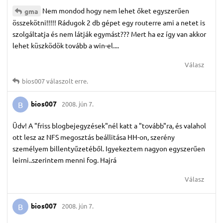
Nem mondod hogy nem lehet őket egyszerűen
gma
összekötni!!!!! Rádugok 2 db gépet egy routerre ami a netet is
szolgáltatja és nem látják egymást??? Mert ha ez így van akkor
lehet küszködök tovább a win-el....
Válasz
bios007
válaszolt erre.
bios007
2008. jún 7.
B
Üdv! A "friss blogbejegyzések"nél katt a "tovább"ra, és valahol
ott lesz az NFS megosztás beállitása HH-on, szerény
személyem billentyűzetéből. Igyekeztem nagyon egyszerűen
leirni..szerintem menni fog. Hajrá
Válasz
bios007
2008. jún 7.
B