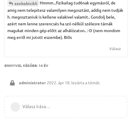
Hmmm...fizikailag tud6nak egymásról, de
szobabicikli
amig nem telepitesz valamilyen megosztást, addig nem tudják
h. megosztaniuk is kellene valakivel valamit.. Gondolj bele,
azért nem lenne szerencsés ha szó nélkül szélesre tárnák
magukat minden gép előtt az alhálózaton.. :-D (nem mondom
meg erről mi jutott eszembe). Bi0s
Válasz
ENNYIVEL KÉSŐBB:
14 ÉV
administrator
2022. ápr 18.
lezárta a témát.
Válasz írása…