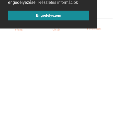
engedélyezése.
Részletes információk
Engedélyezem
Bejelentkezés
Főoldal
Címkék
Kezdőoldal
Blog
ÁSZF
Szabályzat
Kapcsolat
ubuntu.hu :: Magyar Ubuntu Közösség
© 2007 – 2026
Önkéntes segítők: