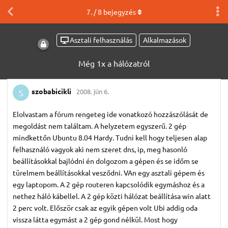
7
. /
8
bejegyzés
Asztali felhasználás
Alkalmazások
Még 1x a hálózatról
szobabicikli
2008. jún 6.
S
Elolvastam a fórum rengeteg ide vonatkozó hozzászólását de
megoldást nem találtam. A helyzetem egyszerű. 2 gép
mindkettőn Ubuntu 8.04 Hardy. Tudni kell hogy teljesen alap
felhasználó vagyok aki nem szeret dns, ip, meg hasonló
beállításokkal bajlódni én dolgozom a gépen és se időm se
türelmem beállításokkal vesződni. VAn egy asztali gépem és
egy laptopom. A 2 gép routeren kapcsolódik egymáshoz és a
nethez háló kábellel. A 2 gép közti hálózat beállítása win alatt
2 perc volt. Először csak az egyik gépen volt Ubi addig oda
vissza látta egymást a 2 gép gond nélkül. Most hogy