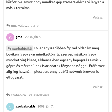
között. VAlamint hogy mindkét gép számára elérhető legyen a
másik tartalma.
Válasz
gma
válaszolt erre.
gma
2008. jún 6.
G
Én legegyszerűbben ftp-vel oldanám meg.
szobabicikli
Egyiken (vagy akár mindkettőn ftp szerver, másikon (vagy
mindkettőn) kliens, a kliensekben egy egy bejegyzés a másik
gépre és már repülnek is az adatok fénysebességgel. Erőforrást
alig fog használni pluszban, ennyit a MS network browser is
elfogyaszt.
Válasz
szobabicikli
válaszolt erre.
szobabicikli
2008. jún 7.
S