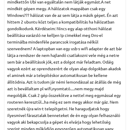
mindkettőn Ubi van egyáltalán nem látják egymást.A net
mindkét gépen megy. A hálózatok mappában csak egy
Windows??? hálózat van de az sem látja a másik gépet. Én azt
hittem 2 ubuntu közt teljes a kompatibilitás ha hálózatban
gondolkodunk. Kérdéseim: Nincs egy alap otthoni hálózat
beállítása varázsló ne kelljen Ip cimekkel meg Dns-el
terminálba mindenféle parancsok irogatása nélkül
szenvednem? A laptopban van egy usb-s wifi adapter de azt bár
látja a rendszer de nem hajlandó csatlakozni vele még a netre
sem bár a beállítások jók, ezt a dolgot már feladtam. Odáig
vagyok ezért az oprendszerért de olyan alap dolgokban akadok
el aminek már a telepítéskor automatikusan be kellene
állitódnia. Azt is tudom jár némi lemondással az átállás de még
azt is bevállaltam pl wifi,nyomtató.....nem megy majd
megoldják. Csak 2 gép összekötve a nettel meg egymással egy
routeren keresztül...ha még ez sem megy akkor már gáz. Nem
szeretnék újra win-t telepítgetni. Ne haragudjatok hogy
ilyesmivel fárasztalak benneteket de én egy olyan felhasználó
vagyok aki bekapcsolja a gépet és elvárja hogy lehetőség
szerint minden működjön egyszerűen automatikusan vagy