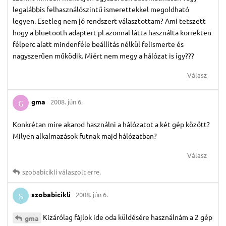
legalábbis felhasználószintű ismerettekkel megoldható
legyen. Esetleg nem jó rendszert választottam? Ami tetszett
hogy a bluetooth adaptert pl azonnal látta használta korrekten
félperc alatt mindenféle beállítás nélkül felismerte és
nagyszerűen működik. Miért nem megy a hálózat is így???
Válasz
gma
2008. jún 6.
G
Konkrétan mire akarod használni a hálózatot a két gép között?
Milyen alkalmazások futnak majd hálózatban?
Válasz
szobabicikli
válaszolt erre.
szobabicikli
2008. jún 6.
S
Kizárólag fájlok ide oda küldésére használnám a 2 gép
gma