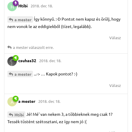
Htibi
2018. dec 18.
H
Így könnyű. :-D Pontot nem kapsz és örülj, hogy
a mester
nem vonok le az eddigiekből (tízet, legalább).
Válasz
a mester
válaszolt erre.
csuhas32
2018. dec 18.
...-> … Kapok pontot? :-)
a mester
Válasz
a mester
2018. dec 18.
A
Jé! Mé' van nekem 3, a többieknek meg csak 1?
Htibi
Tessék tüstént szétosztani, ez így nem jó :(