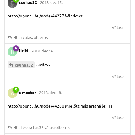
csuhas32
2018. dec 15.
http://ubuntu.hu/node/44277 Windows
Válasz
Htibi
válaszolt erre.
Htibi
2018. dec 16.
H
Javítva.
csuhas32
Válasz
a mester
2018. dec 18.
A
http://ubuntu.hu/node/44280 Mielőtt más aratná le: Ha
Válasz
Htibi
és
csuhas32
válaszolt erre.