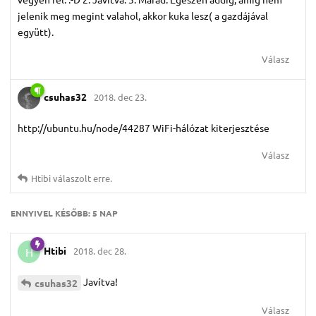
jelenik meg megint valahol, akkor kuka lesz( a gazdájával
együtt).
Válasz
csuhas32
2018. dec 23.
http://ubuntu.hu/node/44287 WiFi-hálózat kiterjesztése
Válasz
Htibi
válaszolt erre.
ENNYIVEL KÉSŐBB:
5 NAP
Htibi
2018. dec 28.
H
Javítva!
csuhas32
Válasz