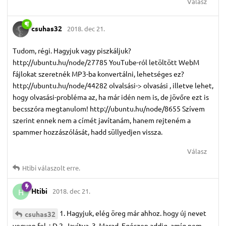
Válasz
csuhas32
2018. dec 21.
Tudom, régi. Hagyjuk vagy piszkáljuk?
http://ubuntu.hu/node/27785 YouTube-ról letöltött WebM
fájlokat szeretnék MP3-ba konvertálni, lehetséges ez?
http://ubuntu.hu/node/44282 olvalsási-> olvasási , illetve lehet,
hogy olvasási-probléma az, ha már idén nem is, de jövőre ezt is
becsszóra megtanulom! http://ubuntu.hu/node/8655 Szívem
szerint ennek nem a címét javítanám, hanem rejteném a
spammer hozzászólását, hadd süllyedjen vissza.
Válasz
Htibi
válaszolt erre.
Htibi
2018. dec 21.
H
1. Hagyjuk, elég öreg már ahhoz. hogy új nevet
csuhas32
vegyen fel. :-D 2. Javítva. 3. Marad. Egészen addig, amíg nem