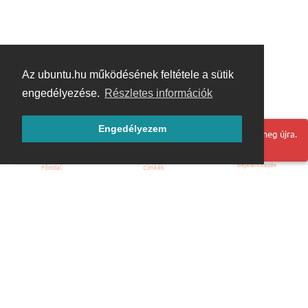
Az ubuntu.hu működésének feltétele a sütik
engedélyezése.
Részletes információk
Engedélyezem
Hoppá! Valami hiba történt. Frissítse az oldalt és próbálja meg újra.
Bejelentkezés
Főoldal
Címkék