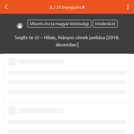
8
. /
20
bejegyzés
Ubuntu.hu (a magyar közösség)
Moderáció
Segíts te is! – Hibás, hiányos címek javítása [2018.
december]