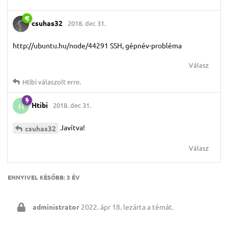
csuhas32
2018. dec 31.
http://ubuntu.hu/node/44291 SSH, gépnév-probléma
Válasz
Htibi
válaszolt erre.
Htibi
2018. dec 31.
H
Javítva!
csuhas32
Válasz
ENNYIVEL KÉSŐBB:
3 ÉV
administrator
2022. ápr 18.
lezárta a témát.