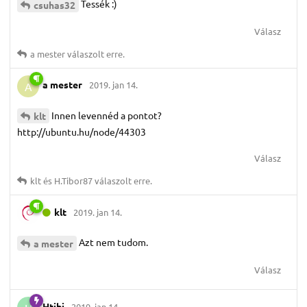
Tessék :)
csuhas32
Válasz
a mester
válaszolt erre.
a mester
2019. jan 14.
A
Innen levennéd a pontot?
klt
http://ubuntu.hu/node/44303
Válasz
klt
és
H.​Tibor87
válaszolt erre.
klt
2019. jan 14.
Azt nem tudom.
a mester
Válasz
Htibi
2019. jan 14.