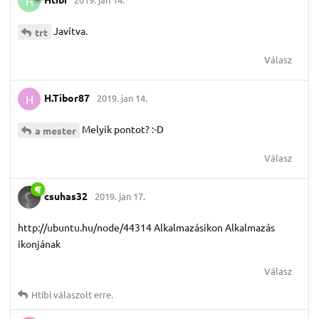
H
Javítva.
trt
Válasz
H.​Tibor87
2019. jan 14.
H
Melyik pontot? :-D
a mester
Válasz
csuhas32
2019. jan 17.
http://ubuntu.hu/node/44314 Alkalmazásikon Alkalmazás
ikonjának
Válasz
Htibi
válaszolt erre.