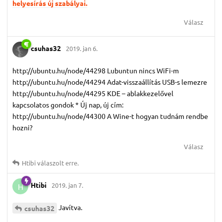
helyesírás új szabályai.
Válasz
csuhas32
2019. jan 6.
http://ubuntu.hu/node/44298 Lubuntun nincs WiFi-m
http://ubuntu.hu/node/44294 Adat-visszaállítás USB-s lemezre
http://ubuntu.hu/node/44295 KDE – ablakkezelővel
kapcsolatos gondok * Új nap, új cím:
http://ubuntu.hu/node/44300 A Wine-t hogyan tudnám rendbe
hozni?
Válasz
Htibi
válaszolt erre.
Htibi
2019. jan 7.
H
Javítva.
csuhas32