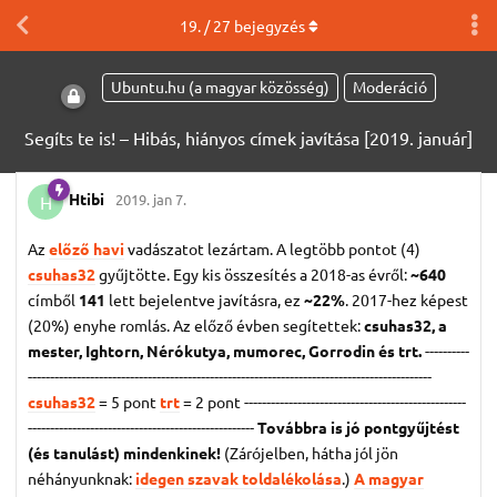
19
. /
27
bejegyzés
Ubuntu.hu (a magyar közösség)
Moderáció
Segíts te is! – Hibás, hiányos címek javítása [2019. január]
Htibi
2019. jan 7.
H
Az
előző havi
vadászatot lezártam. A legtöbb pontot (4)
csuhas32
gyűjtötte. Egy kis összesítés a 2018-as évről:
~640
címből
141
lett bejelentve javításra, ez
~22%
. 2017-hez képest
(20%) enyhe romlás. Az előző évben segítettek:
csuhas32, a
mester, Ightorn, Nérókutya, mumorec, Gorrodin és trt.
----------
-------------------------------------------------------------------------------------------
csuhas32
= 5 pont
trt
= 2 pont
--------------------------------------------------
---------------------------------------------------
Továbbra is jó pontgyűjtést
(és tanulást) mindenkinek!
(Zárójelben, hátha jól jön
néhányunknak:
idegen szavak toldalékolása
.)
A magyar