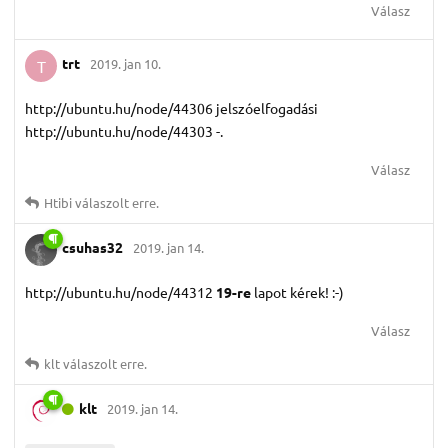
Válasz
trt
2019. jan 10.
T
http://ubuntu.hu/node/44306 jelszóelfogadási
http://ubuntu.hu/node/44303 -.
Válasz
Htibi
válaszolt erre.
csuhas32
2019. jan 14.
http://ubuntu.hu/node/44312
19-re
lapot kérek! :-)
Válasz
klt
válaszolt erre.
klt
2019. jan 14.