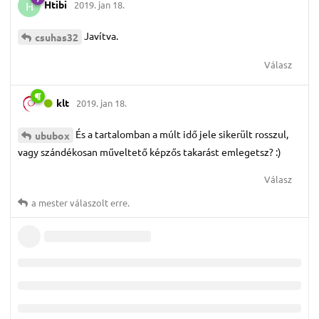
Htibi
2019. jan 18.
H
Javítva.
csuhas32
Válasz
klt
2019. jan 18.
És a tartalomban a múlt idő jele sikerült rosszul,
ububox
vagy szándékosan műveltető képzős takarást emlegetsz? :)
Válasz
a mester
válaszolt erre.