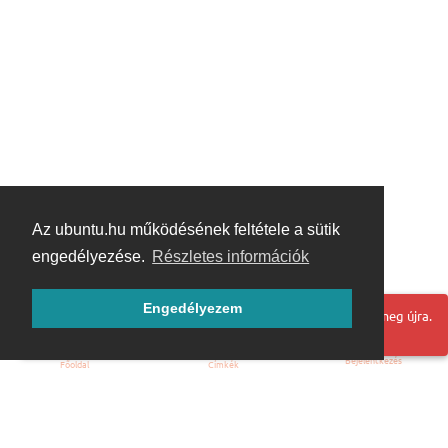
Az ubuntu.hu működésének feltétele a sütik
engedélyezése.
Részletes információk
Engedélyezem
Hoppá! Valami hiba történt. Frissítse az oldalt és próbálja meg újra.
Bejelentkezés
Főoldal
Címkék