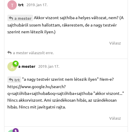
trt
2019. jan 17.
T
Akkor viszont sajthiba a helyes változat, nem? (A
a mester
sajthubáról sosem hallottam, rákerestem, de a nagy testvér
szerint nem létezik ilyen.)
Válasz
a mester
válaszolt erre.
a mester
2019. jan 17.
A
"a nagy testvér szerint nem létezik ilyen" Nem-e?
trt
https://www.google.hu/search?
q=sajtóhiba+sajthuba&oq=sajtóhiba+sajthuba "akkor viszont..."
Nincs akkorviszont. Ami szándékosan hibás, az szándékosan
hibás. Nincs mit javítgatni rajta.
Válasz