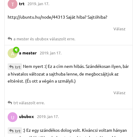
trt
2019. jan 17.
T
http://ubuntu.hu/node/44313 Saját hiba? Sajtóhiba?
Válasz
a mester
és
ububox
válaszolt erre.
a mester
2019. jan 17.
A
Nem nyert :( Ez a cím nem hibás. Szándékosan ilyen, bár
trt
a hivatalos változat a sajthuba lenne, de megbocsájtjuk az
eltérést. (És ott a végén a szmályli.)
Válasz
trt
válaszolt erre.
ububox
2019. jan 17.
U
:) Ez egy szándékos dolog volt. Kíváncsi voltam hányan
trt