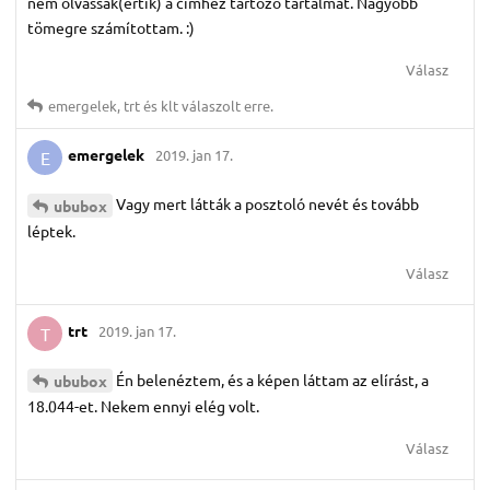
nem olvassák(értik) a címhez tartozó tartalmat. Nagyobb
tömegre számítottam. :)
Válasz
emergelek
,
trt
és
klt
válaszolt erre.
emergelek
2019. jan 17.
E
Vagy mert látták a posztoló nevét és tovább
ububox
léptek.
Válasz
trt
2019. jan 17.
T
Én belenéztem, és a képen láttam az elírást, a
ububox
18.044-et. Nekem ennyi elég volt.
Válasz