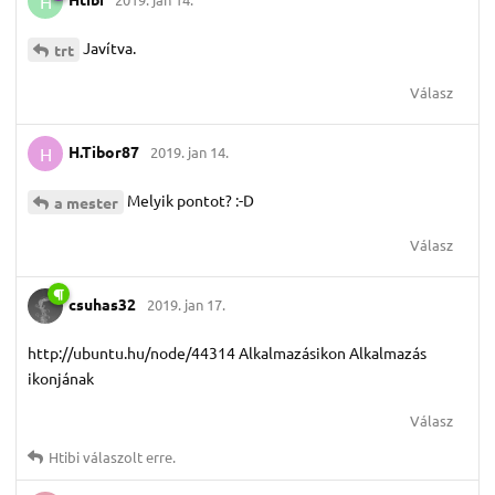
H
Javítva.
trt
Válasz
H.​Tibor87
2019. jan 14.
H
Melyik pontot? :-D
a mester
Válasz
csuhas32
2019. jan 17.
http://ubuntu.hu/node/44314 Alkalmazásikon Alkalmazás
ikonjának
Válasz
Htibi
válaszolt erre.