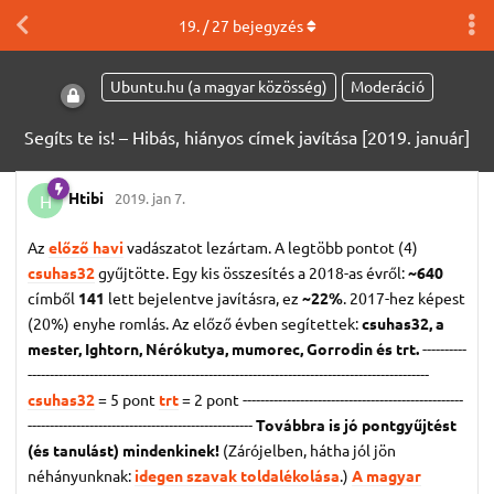
19
. /
27
bejegyzés
Ubuntu.hu (a magyar közösség)
Moderáció
Segíts te is! – Hibás, hiányos címek javítása [2019. január]
Htibi
2019. jan 7.
H
Az
előző havi
vadászatot lezártam. A legtöbb pontot (4)
csuhas32
gyűjtötte. Egy kis összesítés a 2018-as évről:
~640
címből
141
lett bejelentve javításra, ez
~22%
. 2017-hez képest
(20%) enyhe romlás. Az előző évben segítettek:
csuhas32, a
mester, Ightorn, Nérókutya, mumorec, Gorrodin és trt.
----------
-------------------------------------------------------------------------------------------
csuhas32
= 5 pont
trt
= 2 pont
--------------------------------------------------
---------------------------------------------------
Továbbra is jó pontgyűjtést
(és tanulást) mindenkinek!
(Zárójelben, hátha jól jön
néhányunknak:
idegen szavak toldalékolása
.)
A magyar