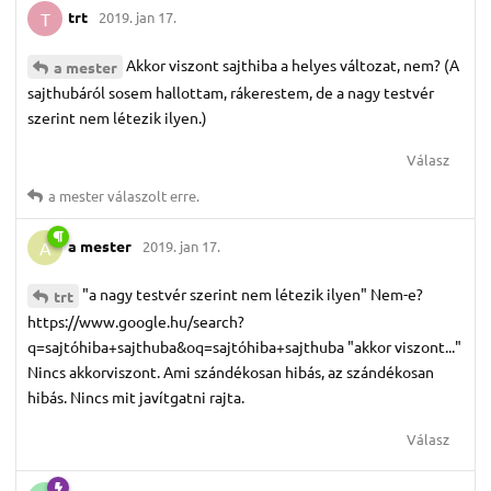
trt
2019. jan 17.
T
Akkor viszont sajthiba a helyes változat, nem? (A
a mester
sajthubáról sosem hallottam, rákerestem, de a nagy testvér
szerint nem létezik ilyen.)
Válasz
a mester
válaszolt erre.
a mester
2019. jan 17.
A
"a nagy testvér szerint nem létezik ilyen" Nem-e?
trt
https://www.google.hu/search?
q=sajtóhiba+sajthuba&oq=sajtóhiba+sajthuba "akkor viszont..."
Nincs akkorviszont. Ami szándékosan hibás, az szándékosan
hibás. Nincs mit javítgatni rajta.
Válasz