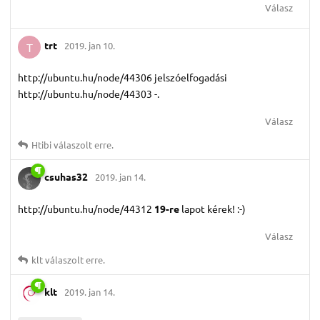
Válasz
trt
2019. jan 10.
T
http://ubuntu.hu/node/44306 jelszóelfogadási
http://ubuntu.hu/node/44303 -.
Válasz
Htibi
válaszolt erre.
csuhas32
2019. jan 14.
http://ubuntu.hu/node/44312
19-re
lapot kérek! :-)
Válasz
klt
válaszolt erre.
klt
2019. jan 14.