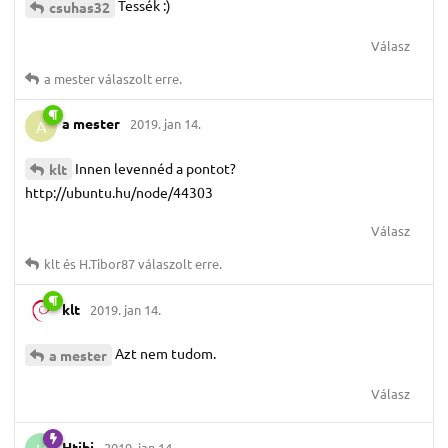
Tessék :)
csuhas32
Válasz
a mester
válaszolt erre.
a mester
2019. jan 14.
A
Innen levennéd a pontot?
klt
http://ubuntu.hu/node/44303
Válasz
klt
és
H.​Tibor87
válaszolt erre.
klt
2019. jan 14.
Azt nem tudom.
a mester
Válasz
Htibi
2019. jan 14.