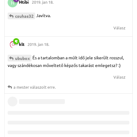
Htibi
2019. jan 18.
H
Javítva.
csuhas32
Válasz
klt
2019. jan 18.
És a tartalomban a múlt idő jele sikerült rosszul,
ububox
vagy szándékosan műveltető képzős takarást emlegetsz? :)
Válasz
a mester
válaszolt erre.