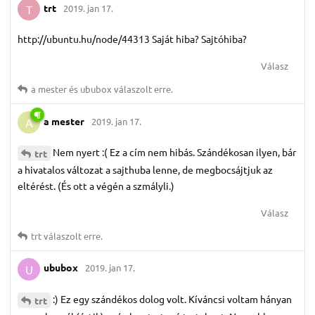
trt
2019. jan 17.
T
http://ubuntu.hu/node/44313 Saját hiba? Sajtóhiba?
Válasz
a mester
és
ububox
válaszolt erre.
a mester
2019. jan 17.
A
Nem nyert :( Ez a cím nem hibás. Szándékosan ilyen, bár
trt
a hivatalos változat a sajthuba lenne, de megbocsájtjuk az
eltérést. (És ott a végén a szmályli.)
Válasz
trt
válaszolt erre.
ububox
2019. jan 17.
U
:) Ez egy szándékos dolog volt. Kíváncsi voltam hányan
trt