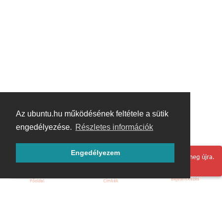
Az ubuntu.hu működésének feltétele a sütik
engedélyezése.
Részletes információk
Engedélyezem
Hoppá! Valami hiba történt. Frissítse az oldalt és próbálja meg újra.
Bejelentkezés
Főoldal
Címkék