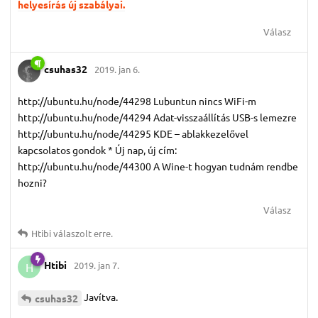
helyesírás új szabályai.
Válasz
csuhas32
2019. jan 6.
http://ubuntu.hu/node/44298 Lubuntun nincs WiFi-m
http://ubuntu.hu/node/44294 Adat-visszaállítás USB-s lemezre
http://ubuntu.hu/node/44295 KDE – ablakkezelővel
kapcsolatos gondok * Új nap, új cím:
http://ubuntu.hu/node/44300 A Wine-t hogyan tudnám rendbe
hozni?
Válasz
Htibi
válaszolt erre.
Htibi
2019. jan 7.
H
Javítva.
csuhas32