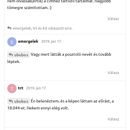
nem olvassák(értik) a címhez tartozó tartalmat. Nagyobb
tömegre számítottam. :)
Válasz
emergelek
,
trt
és
klt
válaszolt erre.
emergelek
2019. jan 17.
E
Vagy mert látták a posztoló nevét és tovább
ububox
léptek.
Válasz
trt
2019. jan 17.
T
Én belenéztem, és a képen láttam az elírást, a
ububox
18.044-et. Nekem ennyi elég volt.
Válasz