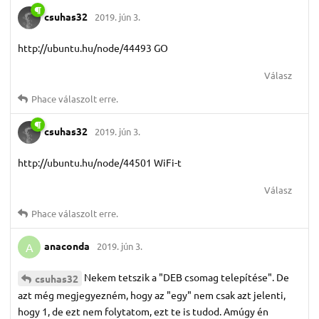
csuhas32
2019. jún 3.
http://ubuntu.hu/node/44493 GO
Válasz
Phace
válaszolt erre.
csuhas32
2019. jún 3.
http://ubuntu.hu/node/44501 WiFi-t
Válasz
Phace
válaszolt erre.
anaconda
2019. jún 3.
A
Nekem tetszik a "DEB csomag telepítése". De
csuhas32
azt még megjegyezném, hogy az "egy" nem csak azt jelenti,
hogy 1, de ezt nem folytatom, ezt te is tudod. Amúgy én