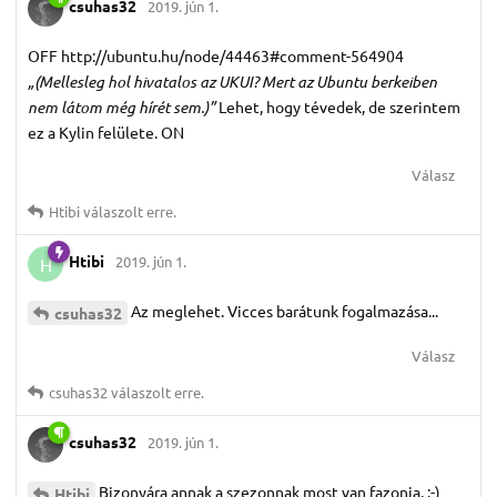
csuhas32
2019. jún 1.
OFF http://ubuntu.hu/node/44463#comment-564904
„(Mellesleg hol hivatalos az UKUI? Mert az Ubuntu berkeiben
nem látom még hírét sem.)”
Lehet, hogy tévedek, de szerintem
ez a Kylin felülete. ON
Válasz
Htibi
válaszolt erre.
Htibi
2019. jún 1.
H
Az meglehet. Vicces barátunk fogalmazása...
csuhas32
Válasz
csuhas32
válaszolt erre.
csuhas32
2019. jún 1.
Bizonyára annak a szezonnak most van fazonja. :-)
Htibi