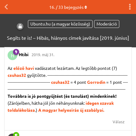
16
. /
33
bejegyzés
Ubuntu.hu (a magyar közösség)
Moderáció
Segíts te is! – Hibás, hiányos címek javítása [2019. június]
Htibi
2019. máj 31.
H
Az
előző havi
vadászatot lezártam. Az legtöbb pontot (7)
csuhas32
gyűjtötte. ------------------------------------------------------------------
-----------------------------------
csuhas32
= 4 pont
Gorrodin
= 1 pont
----
-------------------------------------------------------------------------------------------------
Továbbra is jó pontgyűjtést (és tanulást) mindenkinek!
(Zárójelben, hátha jól jön néhányunknak:
idegen szavak
toldalékolása
.)
A magyar helyesírás új szabályai.
Válasz