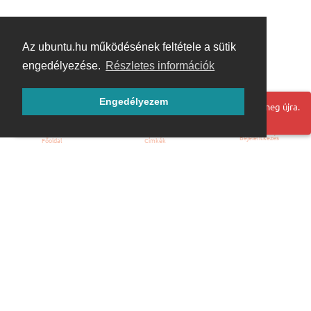
Az ubuntu.hu működésének feltétele a sütik
engedélyezése.
Részletes információk
Engedélyezem
Hoppá! Valami hiba történt. Frissítse az oldalt és próbálja meg újra.
Bejelentkezés
Főoldal
Címkék
Kezdőoldal
Blog
ÁSZF
Szabályzat
Kapcsolat