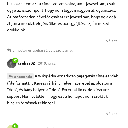
biztosan nem azt a címet adtam volna, amit javasoltam, csak
ugye az is szempont, hogy nem legyen nagyon átfogalmazva.
Az határozatlan névelőt csak azért javasoltam, hogy ne a deb
álljon a mondat elején. Sikeres pontgyűjtést! :-) Én neked
drukkolok.
Válasz
a mester
és
csuhas32
válaszolt erre.
csuhas32
2019. jún 3.
A Wikipédia vonatkozó bejegyzés címe ez: deb
anaconda
(file format)… Keress rá, hány helyen szerepel az oldalon a
"deb", és hány helyen a ".deb". External links .deb feature
support Nem véletlen, hogy ezt a honlapot nem szoktuk
hiteles forrásnak tekinteni.
Válasz