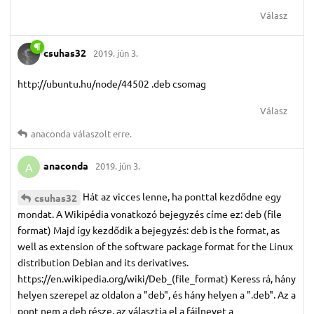
Válasz
csuhas32
2019. jún 3.
http://ubuntu.hu/node/44502 .deb csomag
Válasz
anaconda
válaszolt erre.
anaconda
2019. jún 3.
A
Hát az vicces lenne, ha ponttal kezdődne egy
csuhas32
mondat. A Wikipédia vonatkozó bejegyzés címe ez: deb (file
format) Majd így kezdődik a bejegyzés: deb is the format, as
well as extension of the software package format for the Linux
distribution Debian and its derivatives.
https://en.wikipedia.org/wiki/Deb_(file_format) Keress rá, hány
helyen szerepel az oldalon a "deb", és hány helyen a ".deb". Az a
pont nem a deb része, az választja el a fájlnevet a