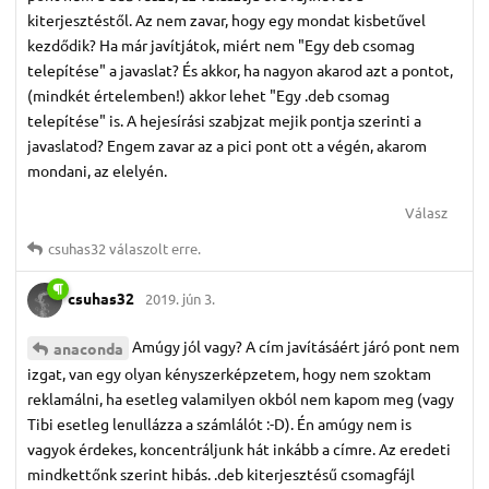
kiterjesztéstől. Az nem zavar, hogy egy mondat kisbetűvel
kezdődik? Ha már javítjátok, miért nem "Egy deb csomag
telepítése" a javaslat? És akkor, ha nagyon akarod azt a pontot,
(mindkét értelemben!) akkor lehet "Egy .deb csomag
telepítése" is. A hejesírási szabjzat mejik pontja szerinti a
javaslatod? Engem zavar az a pici pont ott a végén, akarom
mondani, az elelyén.
Válasz
csuhas32
válaszolt erre.
csuhas32
2019. jún 3.
Amúgy jól vagy? A cím javításáért járó pont nem
anaconda
izgat, van egy olyan kényszerképzetem, hogy nem szoktam
reklamálni, ha esetleg valamilyen okból nem kapom meg (vagy
Tibi esetleg lenullázza a számlálót :-D). Én amúgy nem is
vagyok érdekes, koncentráljunk hát inkább a címre. Az eredeti
mindkettőnk szerint hibás. .deb kiterjesztésű csomagfájl