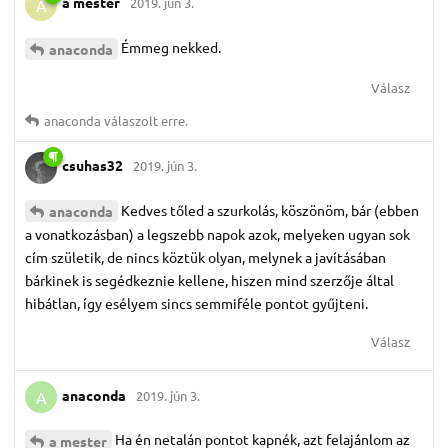
a mester
2019. jún 3.
A
Émmeg nekked.
anaconda
Válasz
anaconda
válaszolt erre.
csuhas32
2019. jún 3.
Kedves tőled a szurkolás, köszönöm, bár (ebben
anaconda
a vonatkozásban) a legszebb napok azok, melyeken ugyan sok
cím születik, de nincs köztük olyan, melynek a javításában
bárkinek is segédkeznie kellene, hiszen mind szerzője által
hibátlan, így esélyem sincs semmiféle pontot gyűjteni.
Válasz
anaconda
2019. jún 3.
A
Ha én netalán pontot kapnék, azt felajánlom az
a mester