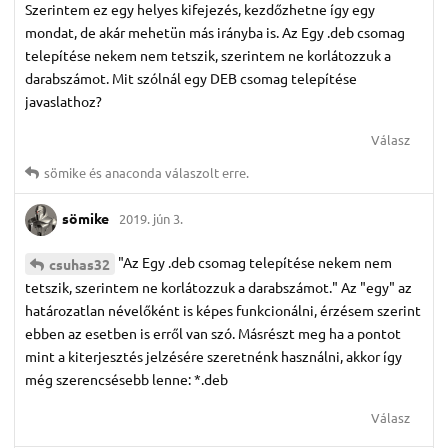
Szerintem ez egy helyes kifejezés, kezdőzhetne így egy
mondat, de akár mehetün más irányba is. Az Egy .deb csomag
telepítése nekem nem tetszik, szerintem ne korlátozzuk a
darabszámot. Mit szólnál egy DEB csomag telepítése
javaslathoz?
Válasz
sömike
és
anaconda
válaszolt erre.
sömike
2019. jún 3.
"Az Egy .deb csomag telepítése nekem nem
csuhas32
tetszik, szerintem ne korlátozzuk a darabszámot." Az "egy" az
határozatlan névelőként is képes funkcionálni, érzésem szerint
ebben az esetben is erről van szó. Másrészt meg ha a pontot
mint a kiterjesztés jelzésére szeretnénk használni, akkor így
még szerencsésebb lenne: *.deb
Válasz