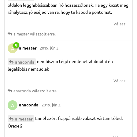
oldalon legghibbássabban író hozzászólónak. Ha egy kicsit még
ráhalytasz, jó eséjed van rá, hogy te kapod a pontomat.
Válasz
a mester
válaszolt erre.
a mester
2019. jún 3.
A
nemhiszen tégd nemlehet alulmúlni én
anaconda
legalábbis nemtudlak
Válasz
anaconda
válaszolt erre.
anaconda
2019. jún 3.
A
Ennél azért frappánsabb választ vártam tőled.
a mester
Örexel?