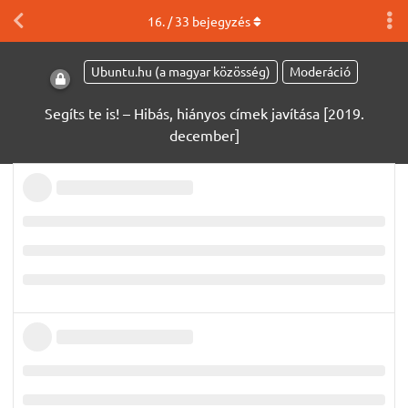
16
. /
33
bejegyzés
Ubuntu.hu (a magyar közösség)
Moderáció
Segíts te is! – Hibás, hiányos címek javítása [2019.
december]