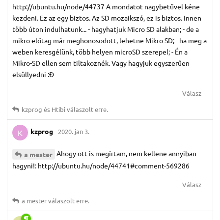
http://ubuntu.hu/node/44737 A mondatot nagybetűvel kéne
kezdeni. Ez az egy biztos. Az SD mozaikszó, ez is biztos. Innen
több úton indulhatunk... - hagyhatjuk Micro SD alakban; - de a
mikro előtag már meghonosodott, lehetne Mikro SD; - ha meg a
weben keresgélünk, több helyen microSD szerepel; - Én a
Mikro-SD ellen sem tiltakoznék. Vagy hagyjuk egyszerűen
elsüllyedni :Đ
Válasz
kzprog
és
Htibi
válaszolt erre.
kzprog
2020. jan 3.
K
Ahogy ott is megírtam, nem kellene annyiban
a mester
hagyni!: http://ubuntu.hu/node/44741#comment-569286
Válasz
a mester
válaszolt erre.