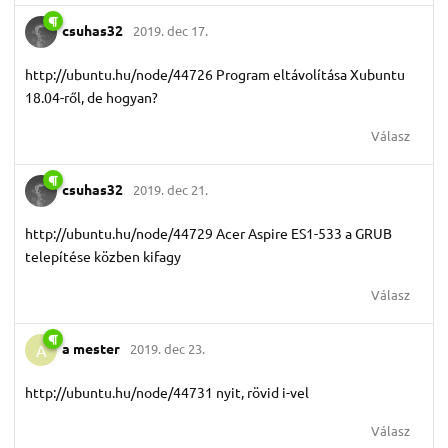
csuhas32
2019. dec 17.
http://ubuntu.hu/node/44726 Program eltávolítása Xubuntu
18.04-ről, de hogyan?
Válasz
csuhas32
2019. dec 21.
http://ubuntu.hu/node/44729 Acer Aspire ES1-533 a GRUB
telepítése közben kifagy
Válasz
a mester
2019. dec 23.
A
http://ubuntu.hu/node/44731 nyit, rövid i-vel
Válasz