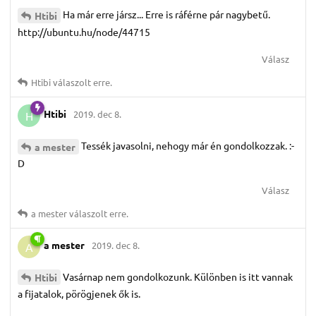
Ha már erre jársz... Erre is ráférne pár nagybetű.
Htibi
http://ubuntu.hu/node/44715
Válasz
Htibi
válaszolt erre.
Htibi
2019. dec 8.
H
Tessék javasolni, nehogy már én gondolkozzak. :-
a mester
D
Válasz
a mester
válaszolt erre.
a mester
2019. dec 8.
A
Vasárnap nem gondolkozunk. Különben is itt vannak
Htibi
a fijatalok, pörögjenek ők is.