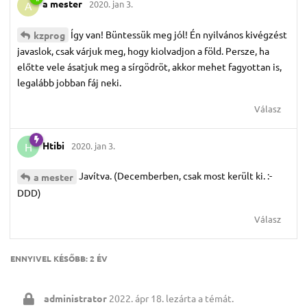
a mester
2020. jan 3.
A
Így van! Büntessük meg jól! Én nyilvános kivégzést
kzprog
javaslok, csak várjuk meg, hogy kiolvadjon a föld. Persze, ha
előtte vele ásatjuk meg a sírgödröt, akkor mehet fagyottan is,
legalább jobban fáj neki.
Válasz
Htibi
2020. jan 3.
H
Javítva. (Decemberben, csak most került ki. :-
a mester
DDD)
Válasz
ENNYIVEL KÉSŐBB:
2 ÉV
administrator
2022. ápr 18.
lezárta a témát.