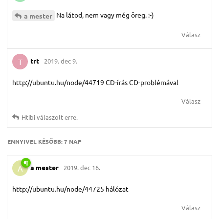
Na látod, nem vagy még öreg. :-)
a mester
Válasz
trt
2019. dec 9.
T
http://ubuntu.hu/node/44719 CD-írás CD-problémával
Válasz
Htibi
válaszolt erre.
ENNYIVEL KÉSŐBB:
7 NAP
a mester
2019. dec 16.
A
http://ubuntu.hu/node/44725 hálózat
Válasz