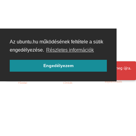
Az ubuntu.hu működésének feltétele a sütik
engedélyezése.
Részletes információk
Engedélyezem
Hoppá! Valami hiba történt. Frissítse az oldalt és próbálja meg újra.
Bejelentkezés
Főoldal
Címkék