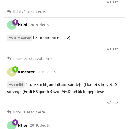
Válasz
Htibi
válaszolt erre.
Htibi
2019. dec 8.
H
Ezt mondom én is. :-)
a mester
Válasz
a mester
válaszolt erre.
a mester
2019. dec 9.
A
No, akkor kigondoltam: soreleje (Home) s helyett S
Htibi
sorvége (End) BS gomb 3-szor AMD betűk begépelése
Válasz
Htibi
válaszolt erre.
Htibi
2019. dec 9.
H