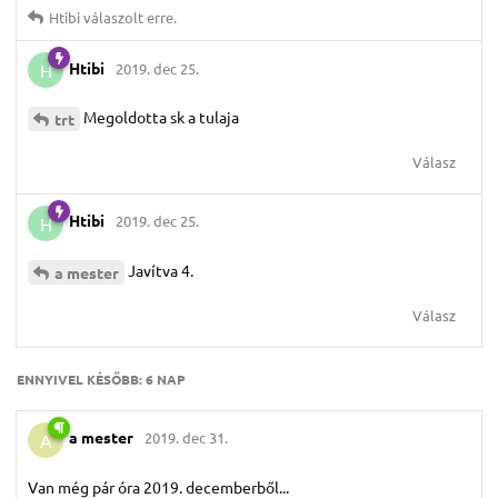
Htibi
válaszolt erre.
Htibi
2019. dec 25.
H
Megoldotta sk a tulaja
trt
Válasz
Htibi
2019. dec 25.
H
Javítva 4.
a mester
Válasz
ENNYIVEL KÉSŐBB:
6 NAP
a mester
2019. dec 31.
A
Van még pár óra 2019. decemberből...