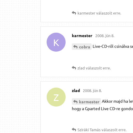
karmester
válaszolt erre.
karmester
2008. jún 8.
K
Live-CD-ről csinálva 
cobra
zlad
válaszolt erre.
zlad
2008. jún 8.
Z
Akkor majd ha le
karmester
hogy a Gparted Live CD-re gondol
Sziráki Tamás
válaszolt erre.