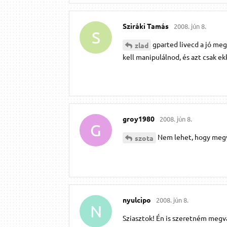
Sziráki Tamás
2008. jún 8.
S
gparted livecd a jó meg
zlad
kell manipulálnod, és azt csak e
groy1980
2008. jún 8.
G
Nem lehet, hogy megv
szota
nyulcipo
2008. jún 8.
N
Sziasztok! Én is szeretném megvá