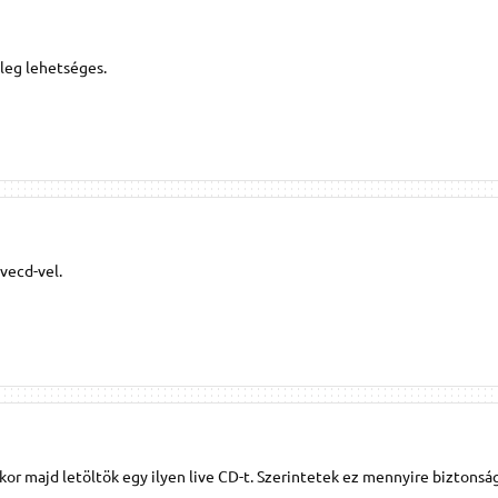
leg lehetséges.
ivecd-vel.
kor majd letöltök egy ilyen live CD-t. Szerintetek ez mennyire biztons