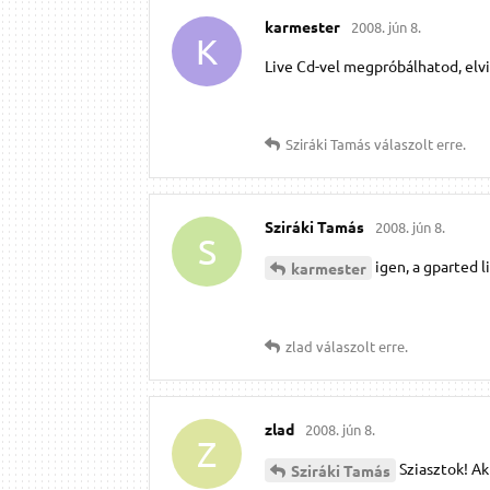
karmester
2008. jún 8.
K
Live Cd-vel megpróbálhatod, elvi
Sziráki Tamás
válaszolt erre.
Sziráki Tamás
2008. jún 8.
S
igen, a gparted l
karmester
zlad
válaszolt erre.
zlad
2008. jún 8.
Z
Sziasztok! Ak
Sziráki Tamás