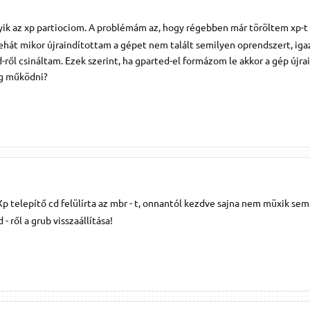
ik az xp partiociom. A problémám az, hogy régebben már töröltem xp-t 
 tehát mikor újraindítottam a gépet nem talált semilyen oprendszert, iga
-ről csináltam. Ezek szerint, ha gparted-el formázom le akkor a gép újra
og működni?
Xp telepítő cd felülírta az mbr - t, onnantól kezdve sajna nem müxik sem
d - ről a grub visszaállítása!