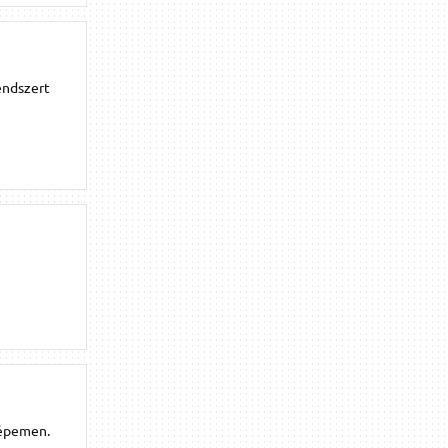
endszert
gépemen.