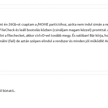
ont én 26Gb-ot csaptam a /HOME partícióhoz, azóta nem indul simán a re
 FileCheck és leáll bootolás közben (csináljam magam kézzel) promttal
a filechecket, akkor ctrl+D-vel tovább megy. És valóban! Bár kiírja, h
álni (fail) de aztán szépen elindul a rendszer és minden jól működik! 
 bíztató..