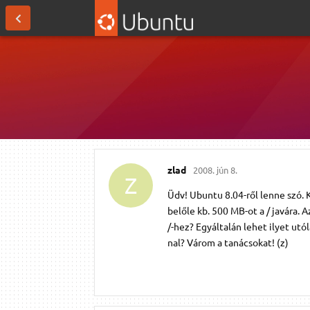
zlad
2008. jún 8.
Z
Üdv! Ubuntu 8.04-ről lenne szó.
belőle kb. 500 MB-ot a / javára.
/-hez? Egyáltalán lehet ilyet ut
nal? Várom a tanácsokat! (z)