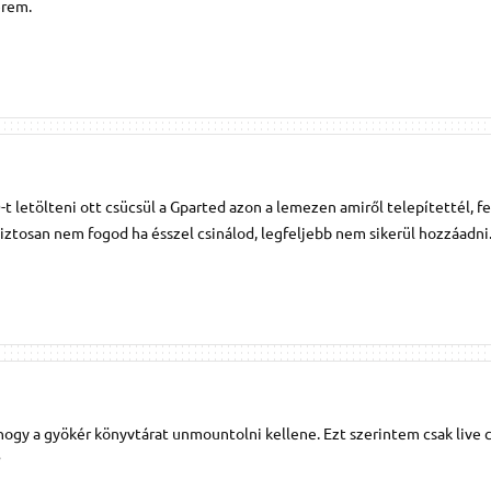
erem.
 letölteni ott csücsül a Gparted azon a lemezen amiről telepítettél, f
biztosan nem fogod ha ésszel csinálod, legfeljebb nem sikerül hozzáadni
hogy a gyökér könyvtárat unmountolni kellene. Ezt szerintem csak live c
?