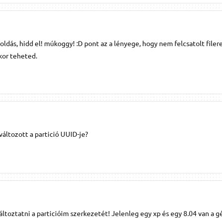
oldás, hidd el! múkoggy! :D pont az a lényege, hogy nem felcsatolt filer
kkor teheted.
áltozott a partició UUID-je?
ltoztatni a particióim szerkezetét! Jelenleg egy xp és egy 8.04 van a 