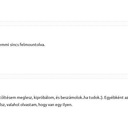
semmi sincs felmountolva.
töltésem meglesz, kipróbálom, és beszámolok..ha tudok.:). Egyébként a
sz, valahol olvastam, hogy van egy ilyen.