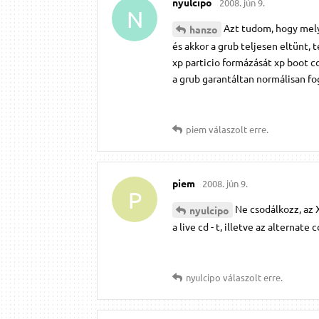
nyulcipo
2008. jún 9.
N
Azt tudom, hogy mely
hanzo
és akkor a grub teljesen eltünt,
xp particio formázását xp boot cd
a grub garantáltan normálisan f
piem
válaszolt erre.
piem
2008. jún 9.
P
Ne csodálkozz, az 
nyulcipo
a live cd - t, illetve az alternate c
nyulcipo
válaszolt erre.