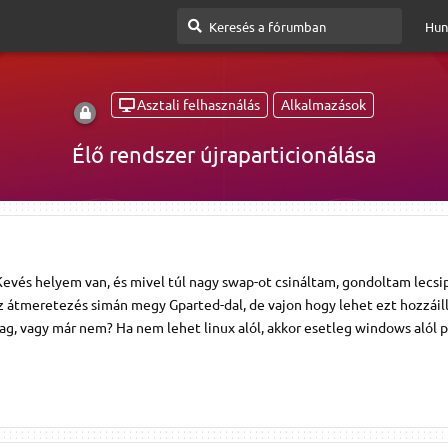
Hun
Asztali felhasználás
Alkalmazások
Élő rendszer újraparticionálása
 Kevés helyem van, és mivel túl nagy swap-ot csináltam, gondoltam lecs
 Az átmeretezés simán megy Gparted-dal, de vajon hogy lehet ezt hozzáil
ólag, vagy már nem? Ha nem lehet linux alól, akkor esetleg windows alól 