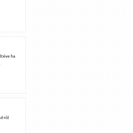
eltéve ha
.
d-röl