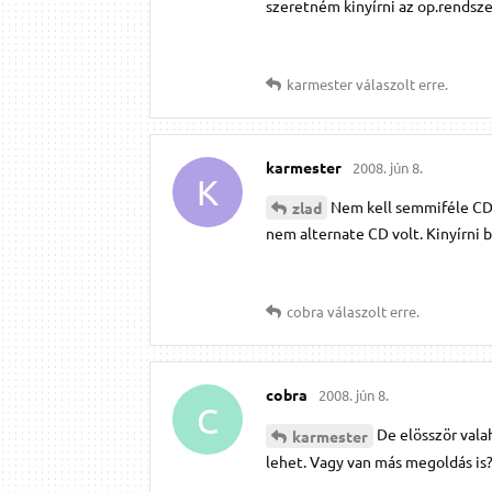
szeretném kinyírni az op.rendsz
karmester
válaszolt erre.
karmester
2008. jún 8.
K
Nem kell semmiféle CD-t
zlad
nem alternate CD volt. Kinyírni 
cobra
válaszolt erre.
cobra
2008. jún 8.
C
De elösször vala
karmester
lehet. Vagy van más megoldás is