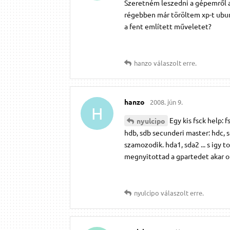
Szeretném leszedni a gépemről a
régebben már töröltem xp-t ubun
a fent említett műveletet?
hanzo
válaszolt erre.
hanzo
2008. jún 9.
H
Egy kis fsck help:
nyulcipo
hdb, sdb secunderi master: hdc, s
szamozodik. hda1, sda2 ... s igy
megnyitottad a gpartedet akar on
nyulcipo
válaszolt erre.