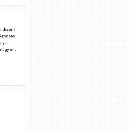
ndszer!!
. Azonban
ogy a
Amúgy mit