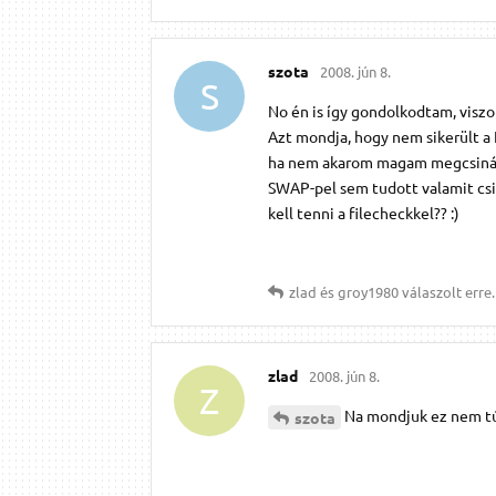
szota
2008. jún 8.
S
No én is így gondolkodtam, visz
Azt mondja, hogy nem sikerült a
ha nem akarom magam megcsinálni 
SWAP-pel sem tudott valamit csin
kell tenni a filecheckkel?? :)
zlad
és
groy1980
válaszolt erre.
zlad
2008. jún 8.
Z
Na mondjuk ez nem túl
szota