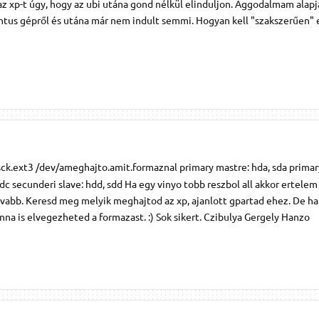
z xp-t úgy, hogy az ubi utána gond nélkül elinduljon. Aggodalmam alapj
tus gépről és utána már nem indult semmi. Hogyan kell "szakszerűen" 
 fsck.ext3 /dev/ameghajto.amit.formaznal primary mastre: hda, sda primar
dc secunderi slave: hdd, sdd Ha egy vinyo tobb reszbol all akkor ertele
 tovabb. Keresd meg melyik meghajtod az xp, ajanlott gpartad ehez. De h
na is elvegezheted a formazast. :) Sok sikert. Czibulya Gergely Hanzo