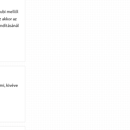
ubi mellől
z akkor az
indításánál
mi, kivéve