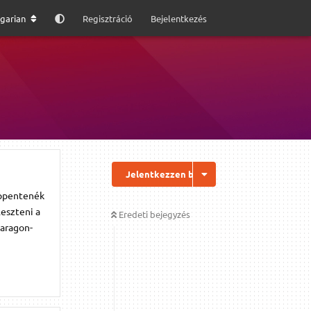
garian
Regisztráció
Bejelentkezés
Jelentkezzen be a válaszhoz
ippentenék
leszteni a
Eredeti bejegyzés
paragon-