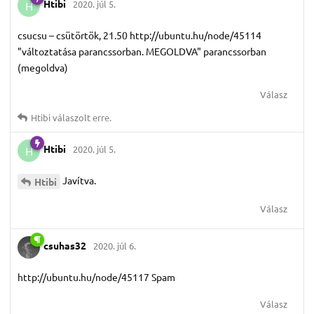
Htibi
2020. júl 5.
H
csucsu – csütörtök, 21.50 http://ubuntu.hu/node/45114
"változtatása parancssorban. MEGOLDVA" parancssorban
(megoldva)
Válasz
Htibi
válaszolt erre.
Htibi
2020. júl 5.
H
Javítva.
Htibi
Válasz
csuhas32
2020. júl 6.
http://ubuntu.hu/node/45117 Spam
Válasz