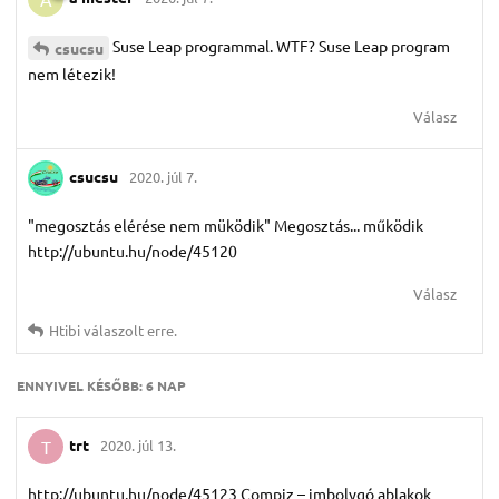
Suse Leap programmal. WTF? Suse Leap program
csucsu
nem létezik!
Válasz
csucsu
2020. júl 7.
"megosztás elérése nem müködik" Megosztás... működik
http://ubuntu.hu/node/45120
Válasz
Htibi
válaszolt erre.
ENNYIVEL KÉSŐBB:
6 NAP
trt
2020. júl 13.
T
http://ubuntu.hu/node/45123 Compiz – imbolygó ablakok