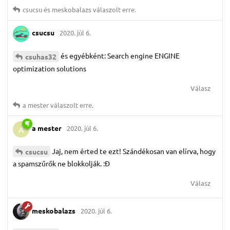
csucsu
és
meskobalazs
válaszolt erre.
csucsu
2020. júl 6.
és egyébként: Search engine ENGINE
csuhas32
optimization solutions
Válasz
a mester
válaszolt erre.
a mester
2020. júl 6.
A
Jaj, nem érted te ezt! Szándékosan van elírva, hogy
csucsu
a spamszűrők ne blokkolják. :Đ
Válasz
meskobalazs
2020. júl 6.