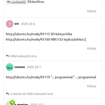
Eltávolítva.
csuhas32
Válasz
trt
2020. júl 6.
T
http://ubuntu.hu/node/45115 SD-kártya-hiba
http://ubuntu.hu/node/45100 HBO GO lejátszáshiba ()
Válasz
Htibi
válaszolt erre.
csucsu
2020. júl 7.
http://ubuntu.hu/node/45119 "... programmal." ... programmal
Válasz
a mester
és
Htibi
válaszolt erre.
a mester
2020. júl 7.
A