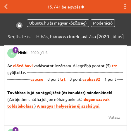
15
. /
41
bejegyzés
Ubuntu.hu (a magyar közösség)
Moderáció
Segíts te is! – Hibás, hiányos címek javítása [2020. július]
Htibi
2020. júl 5.
H
Az
előző havi
vadászatot lezártam. A legtöbb pontot (5)
trt
gyűjtötte. ----------------------------------------------------------------------------------
-------------------
csucsu
= 8 pont
trt
= 3 pont
csuhas32
= 1 pont
-----
------------------------------------------------------------------------------------------------
Továbbra is jó pontgyűjtést (és tanulást) mindenkinek!
(Zárójelben, hátha jól jön néhányunknak:
idegen szavak
toldalékolása
.)
A magyar helyesírás új szabályai.
Válasz