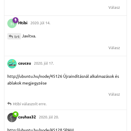
Válasz
Htibi
2020. júl 14.
H
Javítva.
trt
Válasz
csucsu
2020. júl 17.
http://ubuntu.hu/node/45126 Újraindításnál alkalmazások és
ablakok megjegyzése
Válasz
Htibi
válaszolt erre.
csuhas32
2020. júl 20.
http://ubuntu.hu/node/45128 SPAM