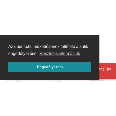
Az ubuntu.hu működésének feltétele a sütik
engedélyezése.
Részletes információk
Engedélyezem
Hoppá! Valami hiba történt. Frissítse az oldalt és próbálja meg újra.
Bejelentkezés
Főoldal
Címkék