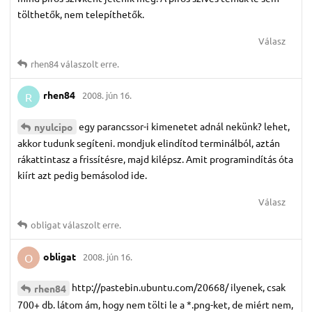
tölthetők, nem telepíthetők.
Válasz
rhen84
válaszolt erre.
rhen84
2008. jún 16.
R
egy parancssor-i kimenetet adnál nekünk? lehet,
nyulcipo
akkor tudunk segíteni. mondjuk elindítod terminálból, aztán
rákattintasz a frissítésre, majd kilépsz. Amit programindítás óta
kiírt azt pedig bemásolod ide.
Válasz
obligat
válaszolt erre.
obligat
2008. jún 16.
O
http://pastebin.ubuntu.com/20668/ ilyenek, csak
rhen84
700+ db. látom ám, hogy nem tölti le a *.png-ket, de miért nem,