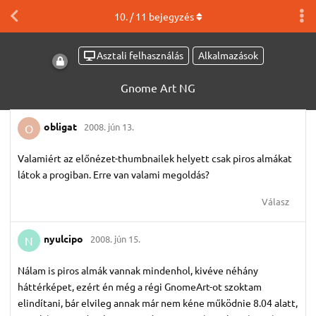
10
. /
11
bejegyzés
Asztali felhasználás
Alkalmazások
Gnome Art NG
obligat
2008. jún 13.
O
Valamiért az előnézet-thumbnailek helyett csak piros almákat
látok a progiban. Erre van valami megoldás?
Válasz
nyulcipo
2008. jún 15.
N
Nálam is piros almák vannak mindenhol, kivéve néhány
háttérképet, ezért én még a régi GnomeArt-ot szoktam
elindítani, bár elvileg annak már nem kéne működnie 8.04 alatt,