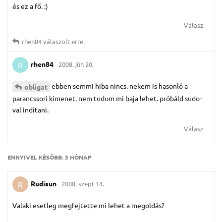
és ez a fő. :)
Válasz
rhen84
válaszolt erre.
rhen84
2008. jún 20.
R
ebben semmi hiba nincs. nekem is hasonló a
obligat
parancssori kimenet. nem tudom mi baja lehet. próbáld sudo-
val indítani.
Válasz
ENNYIVEL KÉSŐBB:
3 HÓNAP
Rudisun
2008. szept 14.
R
Valaki esetleg megfejtette mi lehet a megoldás?