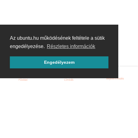
Az ubuntu.hu működésének feltétele a sütik
engedélyezése.
Részletes információk
Engedélyezem
Bejelentkezés
Főoldal
Címkék