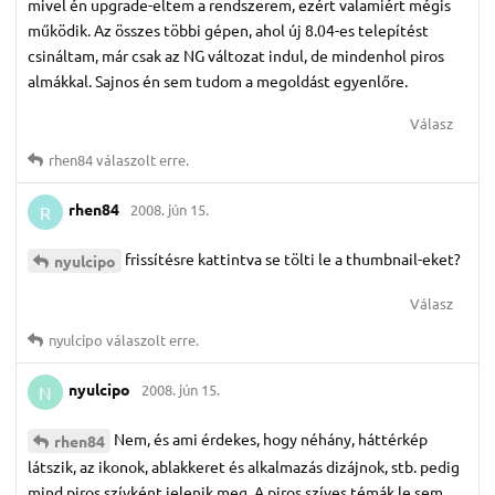
mivel én upgrade-eltem a rendszerem, ezért valamiért mégis
működik. Az összes többi gépen, ahol új 8.04-es telepítést
csináltam, már csak az NG változat indul, de mindenhol piros
almákkal. Sajnos én sem tudom a megoldást egyenlőre.
Válasz
rhen84
válaszolt erre.
rhen84
2008. jún 15.
R
frissítésre kattintva se tölti le a thumbnail-eket?
nyulcipo
Válasz
nyulcipo
válaszolt erre.
nyulcipo
2008. jún 15.
N
Nem, és ami érdekes, hogy néhány, háttérkép
rhen84
látszik, az ikonok, ablakkeret és alkalmazás dizájnok, stb. pedig
mind piros szívként jelenik meg. A piros szíves témák le sem