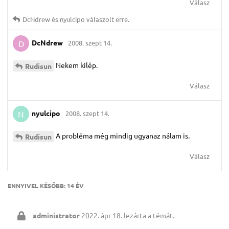
Válasz
DcNdrew
és
nyulcipo
válaszolt erre.
DcNdrew
2008. szept 14.
D
Nekem kilép.
Rudisun
Válasz
nyulcipo
2008. szept 14.
N
A probléma még mindig ugyanaz nálam is.
Rudisun
Válasz
ENNYIVEL KÉSŐBB:
14 ÉV
administrator
2022. ápr 18.
lezárta a témát.