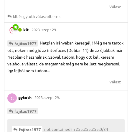
Válasz
klt
és
gytoth
válaszolt erre.
klt
2023. szept 29.
Netplan irányában keresgélj! Még nem tartok
fajitas1977
ott, nekem még jó az interfaces (Debian 11) de az újabbak már
Netplan-t használnak. Szóval, tudom, hogy ott kell keresni
valahol a választ, de magamnak még nem kellett megkeresni,
így fejből nem tudom...
Válasz
gytoth
2023. szept 29.
G
fajitas1977
not contained in 255.255.255.0/24
fajitas1977