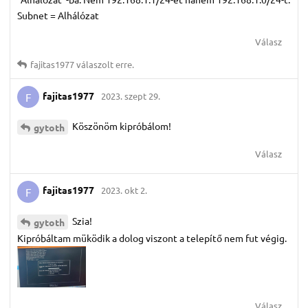
Subnet = Alhálózat
Válasz
fajitas1977
válaszolt erre.
fajitas1977
2023. szept 29.
F
Köszönöm kipróbálom!
gytoth
Válasz
fajitas1977
2023. okt 2.
F
Szia!
gytoth
Kipróbáltam müködik a dolog viszont a telepítő nem fut végig.
Válasz