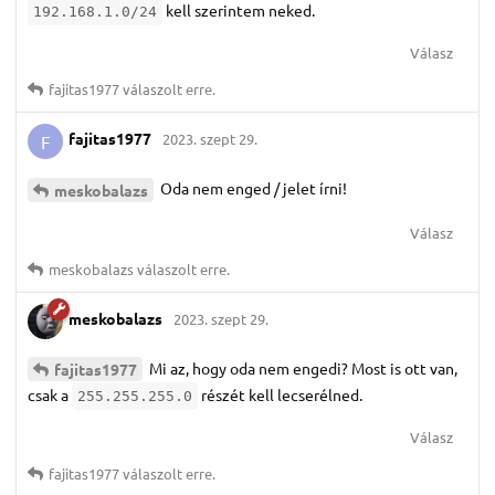
kell szerintem neked.
192.168.1.0/24
Válasz
fajitas1977
válaszolt erre.
fajitas1977
2023. szept 29.
F
Oda nem enged / jelet írni!
meskobalazs
Válasz
meskobalazs
válaszolt erre.
meskobalazs
2023. szept 29.
Mi az, hogy oda nem engedi? Most is ott van,
fajitas1977
csak a
részét kell lecserélned.
255.255.255.0
Válasz
fajitas1977
válaszolt erre.