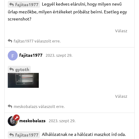
Legyél kedves elárulni, hogy milyen nevű
fajitas1977
űrlap mezőkbe, milyen értékeket próbálsz beírni. Esetleg egy
screenshot?
Válasz
fajitas1977
válaszolt erre.
fajitas1977
2023. szept 29.
F
gytoth
Válasz
meskobalazs
válaszolt erre.
meskobalazs
2023. szept 29.
Alhálózatnak ne a hálózati maszkot írd oda.
fajitas1977