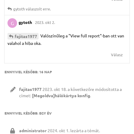
gytoth
válaszolt erre.
gytoth
2023. okt 2.
G
Valószínűleg a "View full report"-ban ott van
fajitas1977
valahol a hiba oka.
Válasz
ENNYIVEL KÉSŐBB:
16 NAP
fajitas1977
2023. okt 18.
a következőre módosította a
címet:
[Megoldva]hálókártya konfig
.
ENNYIVEL KÉSŐBB:
EGY ÉV
administrator
2024. okt 1.
lezárta a témát.