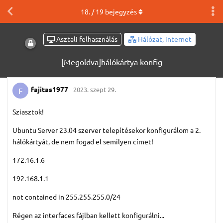
18
. /
19
bejegyzés
Asztali felhasználás
Hálózat, internet
[Megoldva]hálókártya konfig
fajitas1977
2023. szept 29.
F
Sziasztok!
Ubuntu Server 23.04 szerver telepítésekor konfigurálom a 2.
hálókártyát, de nem fogad el semilyen címet!
172.16.1.6
192.168.1.1
not contained in 255.255.255.0/24
Régen az interfaces fájlban kellett konfigurálni...