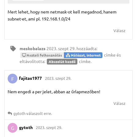
Mert lehet, hogy nem netmask-ot kell megadnod, hanem
subnet-et, ami pl. 192.168.1.0/24
Válasz
meskobalazs
2023. szept 29.
hozzáadta:
címke
és
Asztali felhasználás
Hálózat, internet
eltávolította:
címke
.
Abszolút kezdő
fajitas1977
2023. szept 29.
F
Nem engedi a per jelet, abban az űrlapmezőben!
Válasz
gytoth
válaszolt erre.
gytoth
2023. szept 29.
G