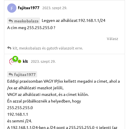
fajitas1977
2023. szept 29.
F
Legyen az alhálózat:192.168.1.1/24
meskobalazs
A cím meg 255.255.255.0 ?
Válasz
klt
,
meskobalazs
és
gytoth
válaszolt erre.
klt
2023. szept 29.
fajitas1977
Eddigi praxisomban VAGY IP/xx kellett megadni a címet, ahol a
/xx az alhálózati maszkot jelöli,
VAGY az alhálózati maszkot, és a címet külön.
Én azzal próbálkoznék a helyedben, hogy
255.255.255.0
192.168.1.1
és semmi /24.
A 192.168.1.1/24-ben a /24 pont a 255.255.255.0 -t jelenti (az