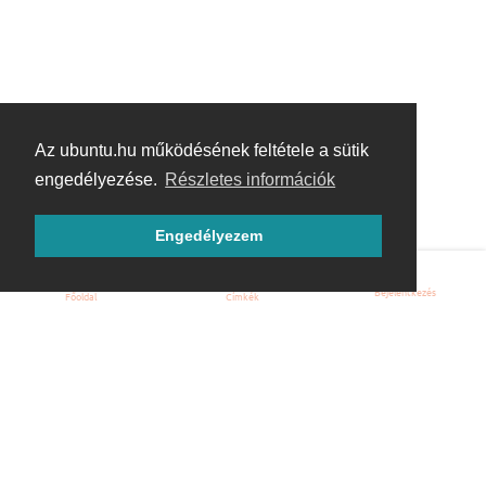
Az ubuntu.hu működésének feltétele a sütik
engedélyezése.
Részletes információk
Engedélyezem
Bejelentkezés
Főoldal
Címkék