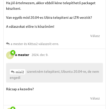
Ha jól értelmezem, akkor ebből kéne telepíthető packaget
készíteni.
Van egyéb mód 20.04-es Ubira telepíteni az LTR verziót?
A válaszokat előre is köszönöm!
Válasz
a mester
és
Kittus2
válaszolt erre.
a mester
2024. dec 9.
A
szeretném telepíteni, Ubuntu 20.04-re, de nem
misi2
engedi
Rácsap a kezedre?
Válasz