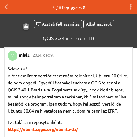
7
. /
8
bejegyzés
Asztali felhasználás
Alkalmazások
QGIS 3.34.x Prizren LTR
misi2
2024. dec 9.
M
Sziasztok!
A fent említett verziót szeretném telepíteni, Ubuntu 20.04-re,
de nem engedi. Egyedül flatpakel tudtam a QGIS feltenni a
QGIS 3.40.1-Bratislava. Fogalmazzunk úgy, hogy kicsit bugos,
mivel ahogy beimportáltam a térképet, kb 5 másodperc múlva
bezáródik a program. Igen tudom, hogy fejlesztői verzió, de
Ubuntu 20.04-re hivatalosan nem tudom feltenni az LTRT.
Ezt találtam reposytoriként.
https://ubuntu.qgis.org/ubuntu-ltr/