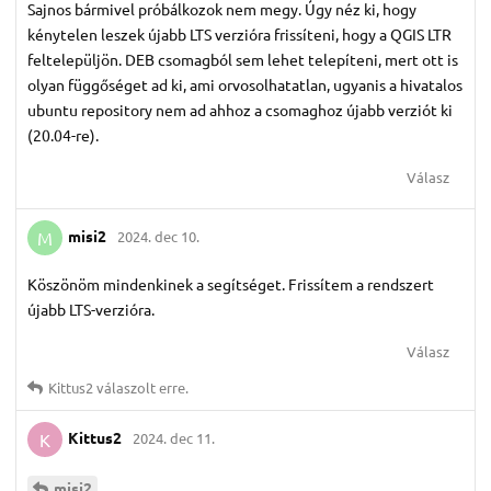
Sajnos bármivel próbálkozok nem megy. Úgy néz ki, hogy
kénytelen leszek újabb LTS verzióra frissíteni, hogy a QGIS LTR
feltelepüljön. DEB csomagból sem lehet telepíteni, mert ott is
olyan függőséget ad ki, ami orvosolhatatlan, ugyanis a hivatalos
ubuntu repository nem ad ahhoz a csomaghoz újabb verziót ki
(20.04-re).
Válasz
misi2
2024. dec 10.
M
Köszönöm mindenkinek a segítséget. Frissítem a rendszert
újabb LTS-verzióra.
Válasz
Kittus2
válaszolt erre.
Kittus2
2024. dec 11.
K
misi2