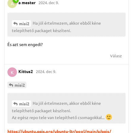
a mester
2024. dec 9.
A
Ha jól értelmezem, akkor ebből kéne
misi2
telepíthető packaget készíteni.
És azt sem engedi?
Válasz
Kittus2
2024. dec 9.
K
misi2
Ha jól értelmezem, akkor ebből kéne
misi2
telepíthető packaget készíteni.
Az egész repo tele van telepíthető csomagokkal...
https://ubuntu.qgis.org/ubuntu-ltr/pool/main/q/qgis/