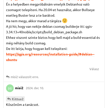
Én a helyedben megpróbálnám vmelyik Debianhoz való
csomagot telepíteni. Ha 20.04-et használsz, akkor Bullseye
esetleg Buster lesz a te barátod.
Ha nem megy, akkor marad a tárgéza
A jó hír, hogy van nekije debian csomag builderje itt: qgis-
3.34.13+40noble/scripts/build_debian_package.sh
Ehhez viszont szinte biztos hogy kell majd a build-essential és
még néhány build csomag.
De itt leírja, hogy hogyan kell telepíteni:
https://qgis.org/resources/installation-guide/#debian--
ubuntu
Válasz
misi2
válaszolt erre.
misi2
2024. dec 10.
M
Kittus2
Köszönöm a tanácsot.