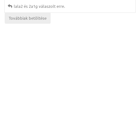
lala2
és
2a1g
válaszolt erre.
Továbbiak betöltése