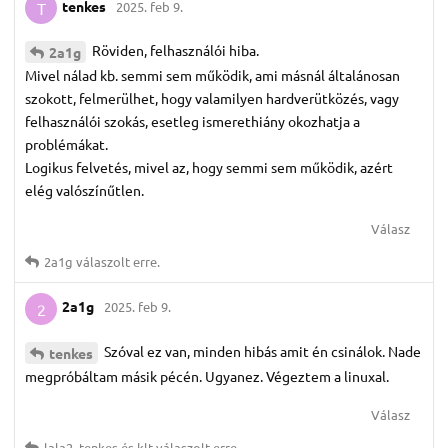
tenkes
2025. feb 9.
T
Röviden, felhasználói hiba.
2a1g
Mivel nálad kb. semmi sem működik, ami másnál általánosan
szokott, felmerülhet, hogy valamilyen hardverütközés, vagy
felhasználói szokás, esetleg ismerethiány okozhatja a
problémákat.
Logikus felvetés, mivel az, hogy semmi sem működik, azért
elég valószínűtlen.
Válasz
2a1g
válaszolt erre.
2a1g
2025. feb 9.
2
Szóval ez van, minden hibás amit én csinálok. Nade
tenkes
megpróbáltam másik pécén. Ugyanez. Végeztem a linuxal.
Válasz
lala2
,
tenkes
és
klt
válaszolt erre.