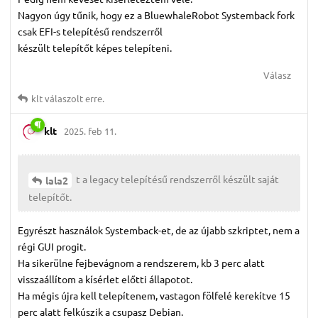
Nagyon úgy tűnik, hogy ez a BluewhaleRobot Systemback fork
csak EFI-s telepítésű rendszerről
készült telepítőt képes telepíteni.
Válasz
klt
válaszolt erre.
klt
2025. feb 11.
t a legacy telepítésű rendszerről készült saját
lala2
telepítőt.
Egyrészt használok Systemback-et, de az újabb szkriptet, nem a
régi GUI progit.
Ha sikerülne fejbevágnom a rendszerem, kb 3 perc alatt
visszaállítom a kísérlet előtti állapotot.
Ha mégis újra kell telepítenem, vastagon fölfelé kerekítve 15
perc alatt felkúszik a csupasz Debian.