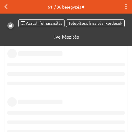
61
. /
86
bejegyzés
Asztali felhasználás
Telepítési, frissítési kérdések
live készítés