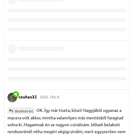
csuhas32
2025. feb 6.
OK. Így már tiszta, köszi! Nagyjából ugyanaz a
mumorec
macera volt akkor, mintha valamilyen más mentésből faragtad
volna ki. Magamnak én se nagyon csinálnám. Idősek belakott
rendszerénél néha megéri végigcsinálni, mert egyszerűen nem