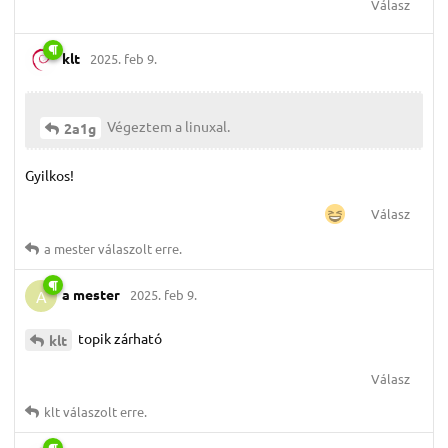
Válasz
klt
2025. feb 9.
Végeztem a linuxal.
2a1g
Gyilkos!
Válasz
a mester
válaszolt erre.
a mester
2025. feb 9.
A
topik zárható
klt
Válasz
klt
válaszolt erre.