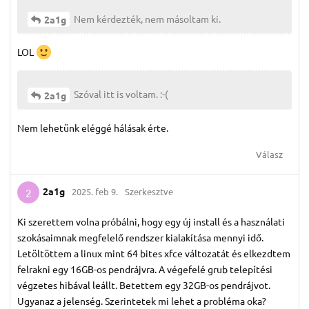
Nem kérdezték, nem másoltam ki.
2a1g
LOL
Szóval itt is voltam. :-(
2a1g
Nem lehetünk eléggé hálásak érte.
Válasz
2a1g
2025. feb 9.
Szerkesztve
2
Ki szerettem volna próbálni, hogy egy új install és a használati
szokásaimnak megfelelő rendszer kialakítása mennyi idő.
Letöltöttem a linux mint 64 bites xfce változatát és elkezdtem
felrakni egy 16GB-os pendrájvra. A végefelé grub telepítési
végzetes hibával leállt. Betettem egy 32GB-os pendrájvot.
Ugyanaz a jelenség. Szerintetek mi lehet a probléma oka?