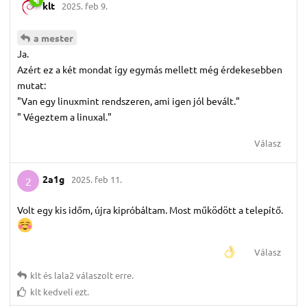
klt
2025. feb 9.
a mester
Ja.
Azért ez a két mondat így egymás mellett még érdekesebben
mutat:
"Van egy linuxmint rendszeren, ami igen jól bevált."
" Végeztem a linuxal."
Válasz
2a1g
2025. feb 11.
2
Volt egy kis időm, újra kipróbáltam. Most működött a telepítő.
Válasz
klt
és
lala2
válaszolt erre.
klt
kedveli ezt.