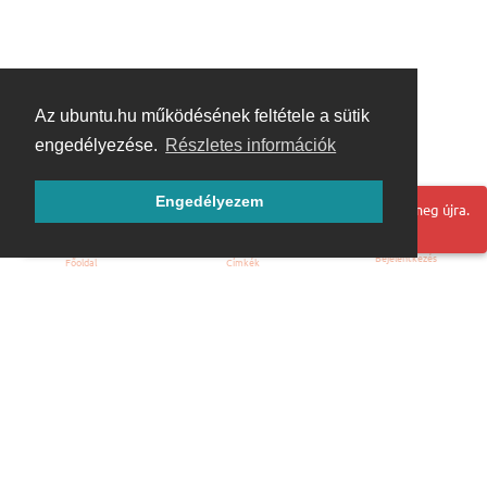
Az ubuntu.hu működésének feltétele a sütik
engedélyezése.
Részletes információk
Engedélyezem
Hoppá! Valami hiba történt. Frissítse az oldalt és próbálja meg újra.
Bejelentkezés
Főoldal
Címkék