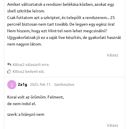
Amiket változtatok a rendszer belékása közben, azokat egy
shell szkritbe leírom.
Csak futtatom azt a szkriptet, és települt a rendszerem... 25
percnél biztosan nem tart tovább. De legyen egy egész óra!
Nem hiszem, hogy ezt Mint-tel nem lehet megcsinálni?
Ujjgyakorlatnak jó ez a saját live készítés, de gyakorlati hasznát
nem nagyon látom.
Válasz
Kittus2
válaszolt erre.
Kittus2
kedveli ezt.
2a1g
2025. feb 11.
Szerkesztve
2
Korai volt az örömöm. Felment,
de nem indul el.
szerk: a hiányzó nem
Válasz