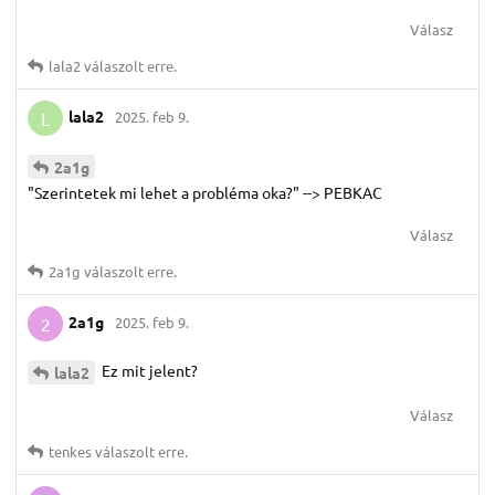
Válasz
lala2
válaszolt erre.
lala2
2025. feb 9.
L
2a1g
"Szerintetek mi lehet a probléma oka?" --> PEBKAC
Válasz
2a1g
válaszolt erre.
2a1g
2025. feb 9.
2
Ez mit jelent?
lala2
Válasz
tenkes
válaszolt erre.