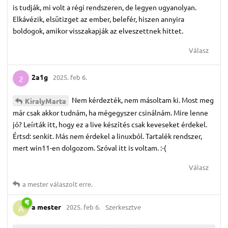
is tudják, mi volt a régi rendszeren, de legyen ugyanolyan.
Elkávézik, elsütizget az ember, belefér, hiszen annyira
boldogok, amikor visszakapják az elveszettnek hittet.
Válasz
2a1g
2025. feb 6.
2
Nem kérdezték, nem másoltam ki. Most meg
KiralyMarta
már csak akkor tudnám, ha mégegyszer csinálnám. Mire lenne
jó? Leírták itt, hogy ez a live készítés csak keveseket érdekel.
Értsd: senkit. Más nem érdekel a linuxból. Tartalék rendszer,
mert win11-en dolgozom. Szóval itt is voltam. :-(
Válasz
a mester
válaszolt erre.
a mester
2025. feb 6.
Szerkesztve
A