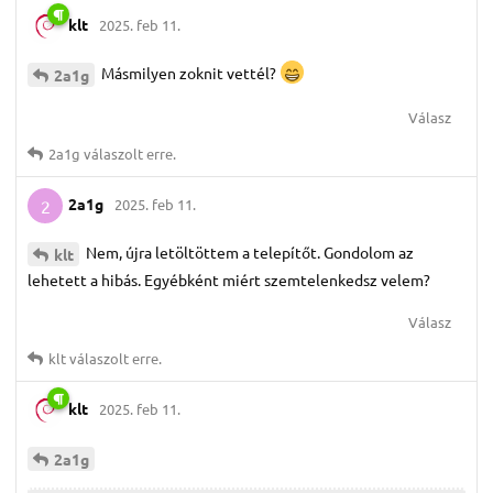
klt
2025. feb 11.
Másmilyen zoknit vettél?
2a1g
Válasz
2a1g
válaszolt erre.
2a1g
2025. feb 11.
2
Nem, újra letöltöttem a telepítőt. Gondolom az
klt
lehetett a hibás. Egyébként miért szemtelenkedsz velem?
Válasz
klt
válaszolt erre.
klt
2025. feb 11.
2a1g