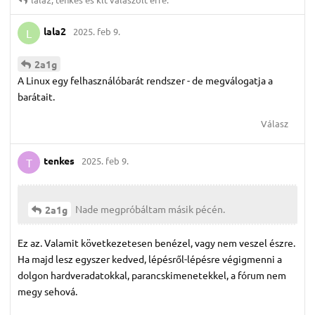
lala2
2025. feb 9.
L
2a1g
A Linux egy felhasználóbarát rendszer - de megválogatja a
barátait.
Válasz
tenkes
2025. feb 9.
T
Nade megpróbáltam másik pécén.
2a1g
Ez az. Valamit következetesen benézel, vagy nem veszel észre.
Ha majd lesz egyszer kedved, lépésről-lépésre végigmenni a
dolgon hardveradatokkal, parancskimenetekkel, a fórum nem
megy sehová.