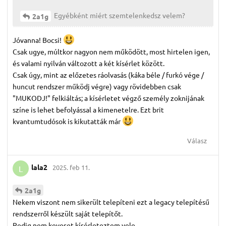
Egyébként miért szemtelenkedsz velem?
2a1g
Jóvanna! Bocsi!
Csak ugye, múltkor nagyon nem működött, most hirtelen igen,
és valami nyilván változott a két kísérlet között.
Csak úgy, mint az előzetes ráolvasás (káka béle / furkó vége /
huncut rendszer működj végre) vagy rövidebben csak
"MUKODJ!" felkiáltás; a kísérletet végző személy zoknijának
színe is lehet befolyással a kimenetelre. Ezt brit
kvantumtudósok is kikutatták már
Válasz
lala2
2025. feb 11.
L
2a1g
Nekem viszont nem sikerült telepíteni ezt a legacy telepítésű
rendszerről készült saját telepítőt.
Pedig nem keveset kísérleteztem vele.