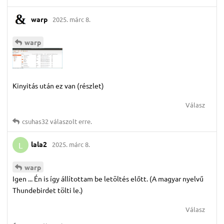
warp
2025. márc 8.
warp
Kinyitás után ez van (részlet)
Válasz
csuhas32
válaszolt erre.
lala2
2025. márc 8.
L
warp
Igen ... Én is így állítottam be letöltés előtt. (A magyar nyelvű
Thundebirdet tölti le.)
Válasz