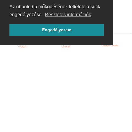
Az ubuntu.hu működésének feltétele a sütik
engedélyezése.
Részletes információk
Engedélyezem
Bejelentkezés
Főoldal
Címkék
Kezdőoldal
Blog
ÁSZF
Szabályzat
Kapcsolat
ubuntu.hu :: Magyar Ubuntu Közösség
© 2007 – 2026