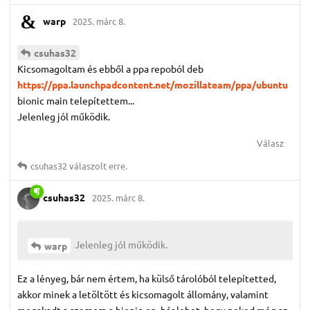
warp
2025. márc 8.
csuhas32
Kicsomagoltam és ebből a ppa repoból deb
https://ppa.launchpadcontent.net/mozillateam/ppa/ubuntu
bionic main telepítettem...
Jelenleg jól működik.
Válasz
csuhas32
válaszolt erre.
csuhas32
2025. márc 8.
Jelenleg jól működik.
warp
Ez a lényeg, bár nem értem, ha külső tárolóból telepítetted,
akkor minek a letöltött és kicsomagolt állomány, valamint