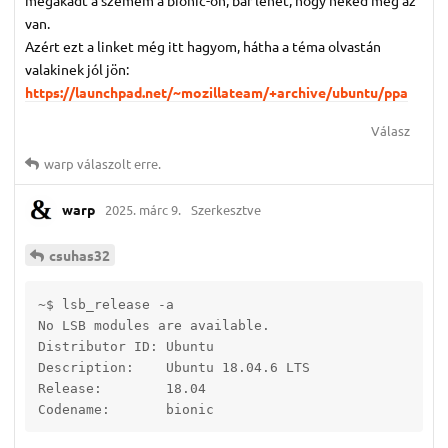
megakadt a szemem a bionic-on, bár lehet, hogy neked még az
van.
Azért ezt a linket még itt hagyom, hátha a téma olvastán
valakinek jól jön:
https://launchpad.net/~mozillateam/+archive/ubuntu/ppa
Válasz
warp
válaszolt erre.
warp
2025. márc 9.
Szerkesztve
csuhas32
~$ lsb_release -a

No LSB modules are available.

Distributor ID:	Ubuntu

Description:	Ubuntu 18.04.6 LTS

Release:	18.04

Codename:	bionic