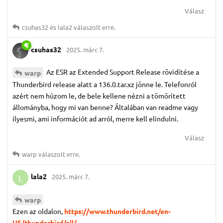
Válasz
csuhas32
és
lala2
válaszolt erre.
csuhas32
2025. márc 7.
Az ESR az Extended Support Release rövidítése a
warp
Thunderbird release alatt a 136.0.tar.xz jönne le. Telefonról
azért nem húzom le, de bele kellene nézni a tömörített
állományba, hogy mi van benne? Általában van readme vagy
ilyesmi, ami információt ad arról, merre kell elindulni.
Válasz
warp
válaszolt erre.
lala2
2025. márc 7.
L
warp
Ezen az oldalon,
https://www.thunderbird.net/en-
US/thunderbird/all/