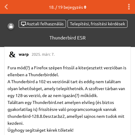
18
. /
19
bejegyzés
Asztali felhasználás
Telepítési, frissítési kérdések
Thunderbird ESR
warp
2025. márc 7.
Fura mód(?) a Firefox szépen frissül a kiterjesztett verzióban is
ellenben a Thunderbirddel.
A Thunderbird a 102-es verziónál tart és eddig nem találtam
olyan lehetőséget, amely telepíthetnék. A szoftver tárban van
egy 128-as verzió, de az nem igazán(?) működik.
Találtam egy Thunderbird.net amelyen elvileg (és biztos
gyakorlatilag is) frissítésre való programcsomagok vannak
thunderbird-128.8.0esr.tar.bz2, amellyel sajnos nem tudok mit
kezdeni.
Úgyhogy segítséget kérek tőletek!