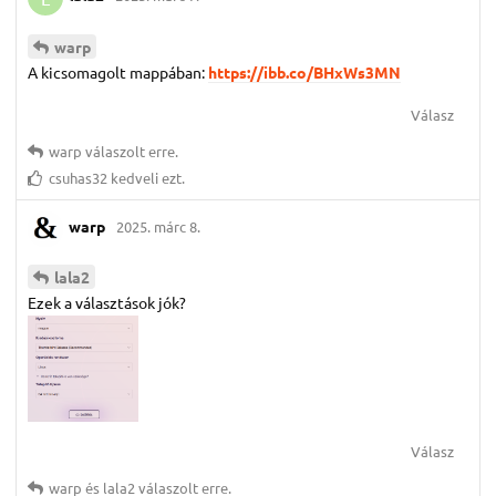
warp
A kicsomagolt mappában:
https://ibb.co/BHxWs3MN
Válasz
warp
válaszolt erre.
csuhas32
kedveli ezt.
warp
2025. márc 8.
lala2
Ezek a választások jók?
Válasz
warp
és
lala2
válaszolt erre.