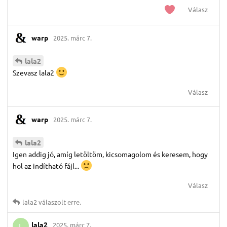
Válasz
warp
2025. márc 7.
lala2
Szevasz lala2
Válasz
warp
2025. márc 7.
lala2
Igen addig jó, amíg letöltöm, kicsomagolom és keresem, hogy
hol az indítható fájl...
Válasz
lala2
válaszolt erre.
lala2
2025. márc 7.
L