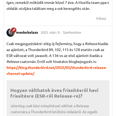
Igen, remekül működik immár közel 7 éve. A Mozilla team ppa-s
oldalát utoljára találtam meg a sok keresgélés után.
Válasz
meskobalazs
2025. márc 9.
Szerkesztve
Csak megjegyzésként: elég új fejlemény, hogy a
Release
kiadás
az ajánlott, a Thunderbird 89, 102, 115 és 128 esetén csak az
ESR változat volt javasolt. A 136-os az első ajánlott kiadás a
Release
csatornán. Erről volt hivatalos blogbejegyzés is:
https://blog.thunderbird.net/2025/03/thunderbird-release-
channel-update/
Hogyan válthatok éves frissítésről havi
frissítésre (ESR-ről Release-re)?
Jelenleg csak kézi telepítéssel válthat a Release
csatornára a Thunderbird letöltési oldaláról. Az egyéb