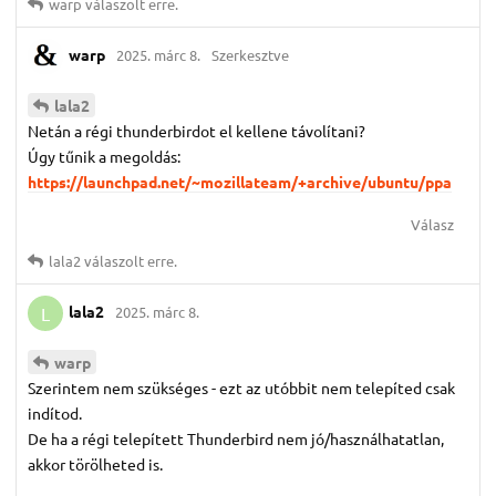
warp
válaszolt erre.
warp
2025. márc 8.
Szerkesztve
lala2
Netán a régi thunderbirdot el kellene távolítani?
Úgy tűnik a megoldás:
https://launchpad.net/~mozillateam/+archive/ubuntu/ppa
Válasz
lala2
válaszolt erre.
lala2
2025. márc 8.
L
warp
Szerintem nem szükséges - ezt az utóbbit nem telepíted csak
indítod.
De ha a régi telepített Thunderbird nem jó/használhatatlan,
akkor törölheted is.