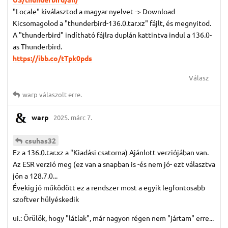
"Locale" kiválasztod a magyar nyelvet -> Download
Kicsomagolod a "thunderbird-136.0.tar.xz" fájlt, és megnyitod.
A "thunderbird" indítható fájlra duplán kattintva indul a 136.0-
as Thunderbird.
https://ibb.co/tTpk0pds
Válasz
warp
válaszolt erre.
warp
2025. márc 7.
csuhas32
Ez a 136.0.tar.xz a "Kiadási csatorna) Ajánlott verziójában van.
Az ESR verzió meg (ez van a snapban is -és nem jó- ezt választva
jön a 128.7.0...
Évekig jó működött ez a rendszer most a egyik legfontosabb
szoftver hülyéskedik
ui.: Örülök, hogy "látlak", már nagyon régen nem "jártam" erre...