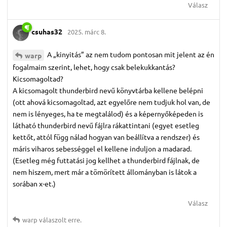
Válasz
csuhas32
2025. márc 8.
A „kinyitás” az nem tudom pontosan mit jelent az én
warp
fogalmaim szerint, lehet, hogy csak belekukkantás?
Kicsomagoltad?
A kicsomagolt thunderbird nevű könyvtárba kellene belépni
(ott ahová kicsomagoltad, azt egyelőre nem tudjuk hol van, de
nem is lényeges, ha te megtalálod) és a képernyőképeden is
látható thunderbird nevű fájlra rákattintani (egyet esetleg
kettőt, attól függ nálad hogyan van beállítva a rendszer) és
máris viharos sebességgel el kellene induljon a madarad.
(Esetleg még futtatási jog kellhet a thunderbird fájlnak, de
nem hiszem, mert már a tömörített állományban is látok a
sorában x-et.)
Válasz
warp
válaszolt erre.