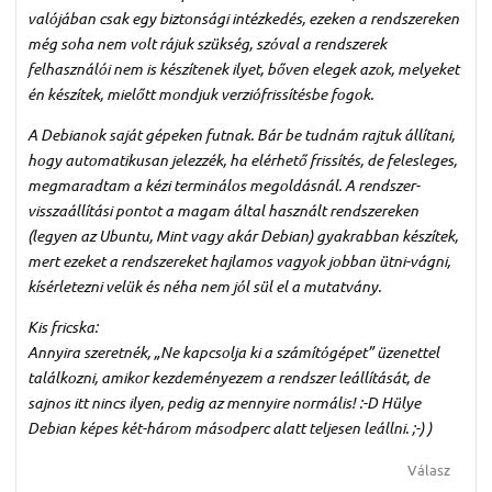
valójában csak egy biztonsági intézkedés, ezeken a rendszereken
még soha nem volt rájuk szükség, szóval a rendszerek
felhasználói nem is készítenek ilyet, bőven elegek azok, melyeket
én készítek, mielőtt mondjuk verziófrissítésbe fogok.
A Debianok saját gépeken futnak. Bár be tudnám rajtuk állítani,
hogy automatikusan jelezzék, ha elérhető frissítés, de felesleges,
megmaradtam a kézi terminálos megoldásnál. A rendszer-
visszaállítási pontot a magam által használt rendszereken
(legyen az Ubuntu, Mint vagy akár Debian) gyakrabban készítek,
mert ezeket a rendszereket hajlamos vagyok jobban ütni-vágni,
kísérletezni velük és néha nem jól sül el a mutatvány.
Kis fricska:
Annyira szeretnék, „Ne kapcsolja ki a számítógépet” üzenettel
találkozni, amikor kezdeményezem a rendszer leállítását, de
sajnos itt nincs ilyen, pedig az mennyire normális! :-D Hülye
Debian képes két-három másodperc alatt teljesen leállni. ;-) )
Válasz