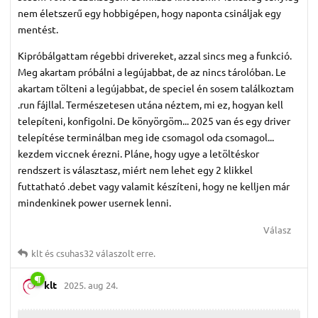
nem életszerű egy hobbigépen, hogy naponta csináljak egy
mentést.
Kipróbálgattam régebbi drivereket, azzal sincs meg a funkció.
Meg akartam próbálni a legújabbat, de az nincs tárolóban. Le
akartam tölteni a legújabbat, de speciel én sosem találkoztam
.run fájllal. Természetesen utána néztem, mi ez, hogyan kell
telepíteni, konfigolni. De könyörgöm... 2025 van és egy driver
telepítése terminálban meg ide csomagol oda csomagol...
kezdem viccnek érezni. Pláne, hogy ugye a letöltéskor
rendszert is választasz, miért nem lehet egy 2 klikkel
futtatható .debet vagy valamit készíteni, hogy ne kelljen már
mindenkinek power usernek lenni.
Válasz
klt
és
csuhas32
válaszolt erre.
klt
2025. aug 24.