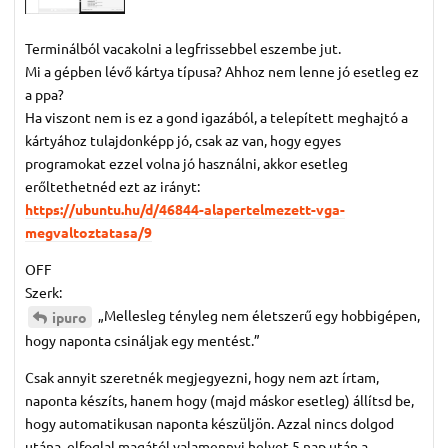
Terminálból vacakolni a legfrissebbel eszembe jut.
Mi a gépben lévő kártya típusa? Ahhoz nem lenne jó esetleg ez
a ppa?
Ha viszont nem is ez a gond igazából, a telepített meghajtó a
kártyához tulajdonképp jó, csak az van, hogy egyes
programokat ezzel volna jó használni, akkor esetleg
erőltethetnéd ezt az irányt:
https://ubuntu.hu/d/46844-alapertelmezett-vga-
megvaltoztatasa/9
OFF
Szerk:
„Mellesleg tényleg nem életszerű egy hobbigépen,
ipuro
hogy naponta csináljak egy mentést.”
Csak annyit szeretnék megjegyezni, hogy nem azt írtam,
naponta készíts, hanem hogy (majd máskor esetleg) állítsd be,
hogy automatikusan naponta készüljön. Azzal nincs dolgod
utána, elfoglal magától valamennyi helyet 5 nap után a