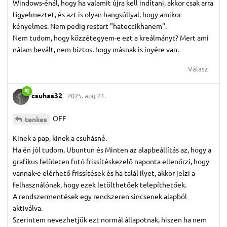
Windows-énál, hogy ha valamit újra kell indítani, akkor csak arra
figyelmeztet, és azt is olyan hangsúllyal, hogy amikor
kényelmes. Nem pedig restart "hateccikhanem".
Nem tudom, hogy közzétegyem-e ezt a kreálmányt? Mert ami
nálam bevált, nem biztos, hogy másnak is inyére van.
Válasz
csuhas32
2025. aug 21.
OFF
tenkes
Kinek a pap, kinek a csuhásné.
Ha én jól tudom, Ubuntun és Minten az alapbeállítás az, hogy a
grafikus felületen futó frissítéskezelő naponta ellenőrzi, hogy
vannak-e elérhető frissítések és ha talál ilyet, akkor jelzi a
felhasználónak, hogy ezek letölthetőek telepíthetőek.
A rendszermentések egy rendszeren sincsenek alapból
aktiválva.
Szerintem nevezhetjük ezt normál állapotnak, hiszen ha nem