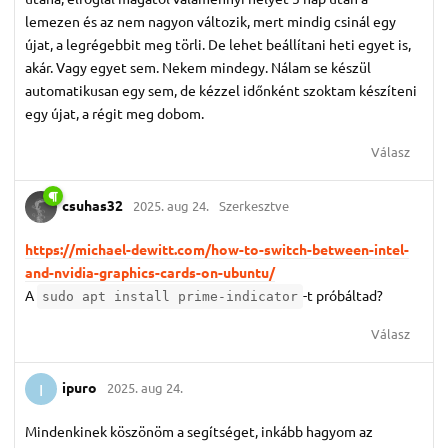
lemezen és az nem nagyon változik, mert mindig csinál egy
újat, a legrégebbit meg törli. De lehet beállítani heti egyet is,
akár. Vagy egyet sem. Nekem mindegy. Nálam se készül
automatikusan egy sem, de kézzel időnként szoktam készíteni
egy újat, a régit meg dobom.
Válasz
csuhas32
2025. aug 24.
Szerkesztve
https://michael-dewitt.com/how-to-switch-between-intel-
and-nvidia-graphics-cards-on-ubuntu/
A
-t próbáltad?
sudo apt install prime-indicator
Válasz
ipuro
2025. aug 24.
I
Mindenkinek köszönöm a segítséget, inkább hagyom az