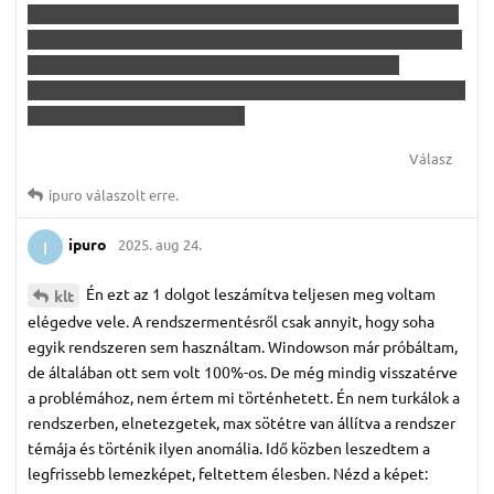
Ha érzel majd még kedvet utána, tényleg próbáld ki a Debiant!
Lehet, macerásabb beröffenteni, de az egyik legmegbízhatóbb
igásló - szerintem. Változatos hardvereken használom
(laptopok [az egyik intel+nvidia], desktopok, raspberry, o-droid)
és még sosem hagyott cserben.
Válasz
ipuro
válaszolt erre.
ipuro
2025. aug 24.
I
Én ezt az 1 dolgot leszámítva teljesen meg voltam
klt
elégedve vele. A rendszermentésről csak annyit, hogy soha
egyik rendszeren sem használtam. Windowson már próbáltam,
de általában ott sem volt 100%-os. De még mindig visszatérve
a problémához, nem értem mi történhetett. Én nem turkálok a
rendszerben, elnetezgetek, max sötétre van állítva a rendszer
témája és történik ilyen anomália. Idő közben leszedtem a
legfrissebb lemezképet, feltettem élesben. Nézd a képet: