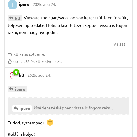
ipuro
2025. aug 24.
I
Vmware toolsban/svga toolson keresztül. Igen frissült,
klt
teljesen up to date. Holnap kísérletezésképpen vissza is fogom
rakni, nem hagy nyugodni..
Válasz
klt
válaszolt erre.
csuhas32
és
klt
kedveli ezt.
klt
2025. aug 24.
ipuro
kísérletezésképpen vissza is fogom rakni,
ipuro
Tudod, systemback!
Reklám helye: