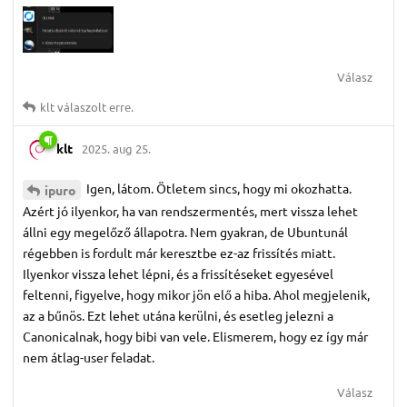
Válasz
klt
válaszolt erre.
klt
2025. aug 25.
Igen, látom. Ötletem sincs, hogy mi okozhatta.
ipuro
Azért jó ilyenkor, ha van rendszermentés, mert vissza lehet
állni egy megelőző állapotra. Nem gyakran, de Ubuntunál
régebben is fordult már keresztbe ez-az frissítés miatt.
Ilyenkor vissza lehet lépni, és a frissítéseket egyesével
feltenni, figyelve, hogy mikor jön elő a hiba. Ahol megjelenik,
az a bűnös. Ezt lehet utána kerülni, és esetleg jelezni a
Canonicalnak, hogy bibi van vele. Elismerem, hogy ez így már
nem átlag-user feladat.
Válasz