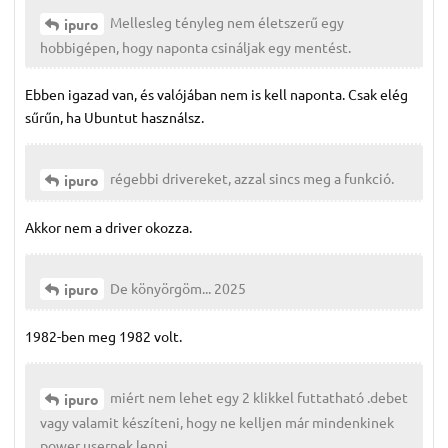
Mellesleg tényleg nem életszerű egy
ipuro
hobbigépen, hogy naponta csináljak egy mentést.
Ebben igazad van, és valójában nem is kell naponta. Csak elég
sűrűn, ha Ubuntut használsz.
régebbi drivereket, azzal sincs meg a funkció.
ipuro
Akkor nem a driver okozza.
De könyörgöm... 2025
ipuro
1982-ben meg 1982 volt.
miért nem lehet egy 2 klikkel futtatható .debet
ipuro
vagy valamit készíteni, hogy ne kelljen már mindenkinek
power usernek lenni.