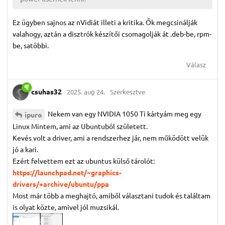
Ez ügyben sajnos az nVidiát illeti a kritika. Ők megcsinálják
valahogy, aztán a disztrók készítői csomagolják át .deb-be, rpm-
be, satöbbi.
Válasz
csuhas32
2025. aug 24.
Szerkesztve
Nekem van egy NVIDIA 1050 Ti kártyám meg egy
ipuro
Linux Mintem, ami az Ubuntuból született.
Kevés volt a driver, ami a rendszerhez jár, nem működött velük
jó a kari.
Ezért felvettem ezt az ubuntus külső tárolót:
https://launchpad.net/~graphics-
drivers/+archive/ubuntu/ppa
Most már több a meghajtó, amiből választani tudok és találtam
is olyat közte, amivel jól muzsikál.