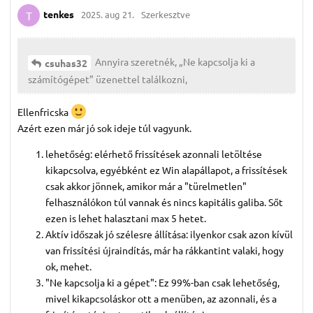
tenkes
2025. aug 21.
Szerkesztve
T
Annyira szeretnék, „Ne kapcsolja ki a
csuhas32
számítógépet” üzenettel találkozni,
Ellenfricska
Azért ezen már jó sok ideje túl vagyunk.
lehetőség: elérhető frissítések azonnali letöltése
kikapcsolva, egyébként ez Win alapállapot, a frissítések
csak akkor jönnek, amikor már a "türelmetlen"
felhasználókon túl vannak és nincs kapitális galiba. Sőt
ezen is lehet halasztani max 5 hetet.
Aktív időszak jó szélesre állítása: ilyenkor csak azon kívül
van frissítési újraindítás, már ha rákkantint valaki, hogy
ok, mehet.
"Ne kapcsolja ki a gépet": Ez 99%-ban csak lehetőség,
mivel kikapcsoláskor ott a menüben, az azonnali, és a