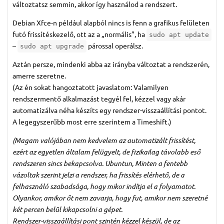
változtatsz semmin, akkor így használod a rendszert.
Debian Xfce-n például alapból nincs is fenn a grafikus felületen
futó frissítéskezelő, ott az a „normális”, ha
sudo apt update
–
párossal operálsz.
sudo apt upgrade
Aztán persze, mindenki abba az irányba változtat a rendszerén,
amerre szeretne.
(Az én sokat hangoztatott javaslatom: Valamilyen
rendszermentő alkalmazást tegyél fel, kézzel vagy akár
automatizálva néha készíts egy rendszer-visszaállítási pontot.
A legegyszerűbb most erre szerintem a Timeshift.)
(Magam valójában nem kedvelem az automatizált frissítést,
ezért az egyetlen általam felügyelt, de fizikailag távolabb eső
rendszeren sincs bekapcsolva. Ubuntun, Minten a fentebb
vázoltak szerint jelzi a rendszer, ha frissítés elérhető, de a
felhasználó szabadsága, hogy mikor indítja el a folyamatot.
Olyankor, amikor őt nem zavarja, hogy fut, amikor nem szeretné
két percen belül kikapcsolni a gépet.
Rendszer-visszaállítási pont szintén kézzel készül, de az