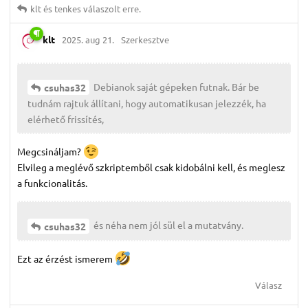
klt
és
tenkes
válaszolt erre.
klt
2025. aug 21.
Szerkesztve
Debianok saját gépeken futnak. Bár be
csuhas32
tudnám rajtuk állítani, hogy automatikusan jelezzék, ha
elérhető frissítés,
Megcsináljam?
Elvileg a meglévő szkriptemből csak kidobálni kell, és meglesz
a funkcionalitás.
és néha nem jól sül el a mutatvány.
csuhas32
Ezt az érzést ismerem
Válasz