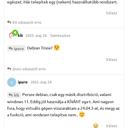
egészet. Már telepítek egy (nekem) használhatóbb rendszert.
Válasz
klt
válaszolt erre.
klt
2025. aug 24.
Szerkesztve
Debian Trixie?
ipuro
Válasz
ipuro
válaszolt erre.
ipuro
2025. aug 24.
I
Persze debian, csak egy másik disztribúció, valami
klt
windows 11. Eddig jól használja a KÍVÁNT vga-t. Ami nagyon
fura, hogy virtuális gépen visszaraktam a 24.04.3-at, és megy az
a funkció, ami rendesen telepítve nem..
Válasz