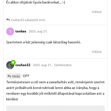
És akkor oltjátok Gyula barátunkat... :-(
Válasz
csuhas32
válaszolt erre.
tenkes
2025. aug 21.
T
Szerintem a két jelenség csak látszólag hasonló.
Válasz
csuhas32
2025. aug 21.
Szerkesztve
OFF
Htibi
Természetesen a cél nem a zavarkeltés volt, reményeim szerint
azért próbáltunk konstruktívak lenni abba az irányba, hogy a
rendszer egy korábbi jól működő állapotával kapcsolatban ezt a
kérdést