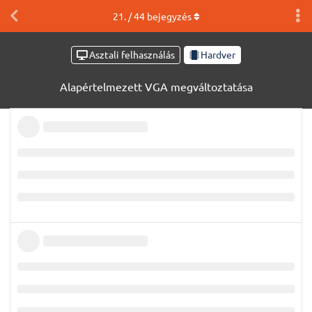
21
. /
44
bejegyzés
Asztali felhasználás
Hardver
Alapértelmezett VGA megváltoztatása