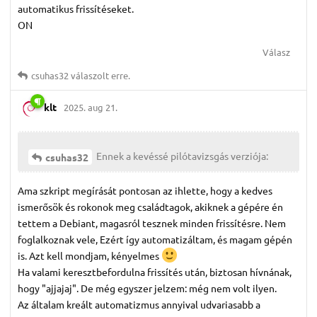
automatikus frissítéseket.
ON
Válasz
csuhas32
válaszolt erre.
klt
2025. aug 21.
Ennek a kevéssé pilótavizsgás verziója:
csuhas32
Ama szkript megírását pontosan az ihlette, hogy a kedves
ismerősök és rokonok meg családtagok, akiknek a gépére én
tettem a Debiant, magasról tesznek minden frissítésre. Nem
foglalkoznak vele, Ezért így automatizáltam, és magam gépén
is. Azt kell mondjam, kényelmes
Ha valami keresztbefordulna frissítés után, biztosan hívnának,
hogy "ajjajaj". De még egyszer jelzem: még nem volt ilyen.
Az általam kreált automatizmus annyival udvariasabb a