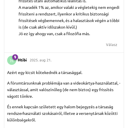
frissítés utáni automatikus leállítás is.
A maradék 1% az, amikor valaki a végletekig nem engedi
frissíteni a rendszert, ilyenkor a kritikus biztonsági
frissítések végbemennek, és a halasztások végén a többi
is (de csak aktív időszakon kívül.)
Jó ez így ahogy van, csak a filozófia más.
Válasz
Htibi
2025. aug 21.
H
Azért egy kicsit kötekednék a társasággal.
A fórumtársunknak problémája van a videokártya-használattal, -
választással, amit valószínűleg (de nem biztos) egy frissítés
vágott tönkre.
És ennek kapcsán született egy halom bejegyzés a társaság
rendszerhasználati szokásairól, illetve a versenytársak közötti
különbségekről.