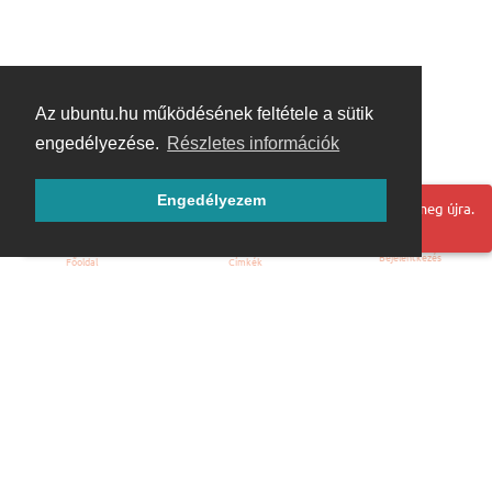
Az ubuntu.hu működésének feltétele a sütik
engedélyezése.
Részletes információk
Engedélyezem
Hoppá! Valami hiba történt. Frissítse az oldalt és próbálja meg újra.
Bejelentkezés
Főoldal
Címkék