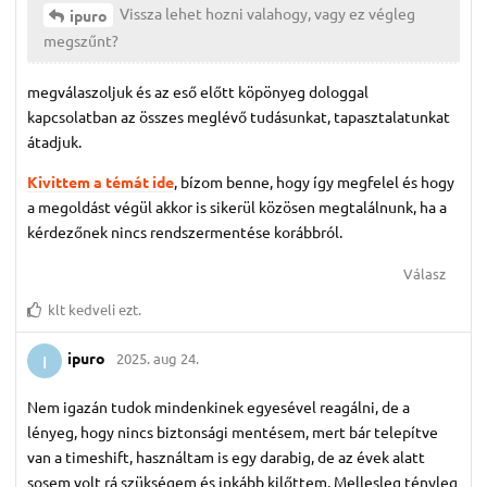
Vissza lehet hozni valahogy, vagy ez végleg
ipuro
megszűnt?
megválaszoljuk és az eső előtt köpönyeg dologgal
kapcsolatban az összes meglévő tudásunkat, tapasztalatunkat
átadjuk.
Kivittem a témát ide
, bízom benne, hogy így megfelel és hogy
a megoldást végül akkor is sikerül közösen megtalálnunk, ha a
kérdezőnek nincs rendszermentése korábbról.
Válasz
klt
kedveli ezt.
ipuro
2025. aug 24.
I
Nem igazán tudok mindenkinek egyesével reagálni, de a
lényeg, hogy nincs biztonsági mentésem, mert bár telepítve
van a timeshift, használtam is egy darabig, de az évek alatt
sosem volt rá szükségem és inkább kilőttem. Mellesleg tényleg