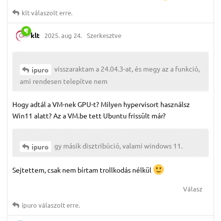
klt
válaszolt erre.
klt
2025. aug 24.
Szerkesztve
visszaraktam a 24.04.3-at, és megy az a funkció,
ipuro
ami rendesen telepítve nem
Hogy adtál a VM-nek GPU-t? Milyen hypervisort használsz
Win11 alatt? Az a VM.be tett Ubuntu frissült már?
gy másik disztribúció, valami windows 11.
ipuro
Sejtettem, csak nem bírtam trollkodás nélkül
Válasz
ipuro
válaszolt erre.