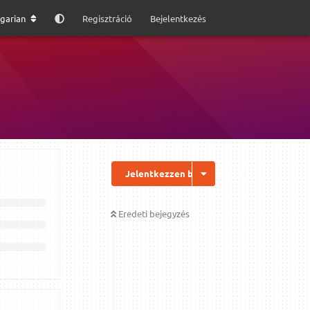
garian
Regisztráció
Bejelentkezés
Jelentkezzen be a válaszhoz
Eredeti bejegyzés