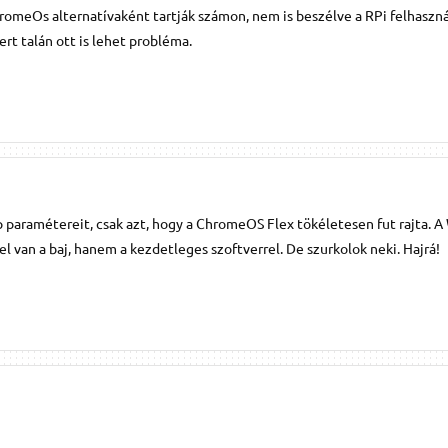
omeOs alternatívaként tartják számon, nem is beszélve a RPi felhasznál
rt talán ott is lehet probléma.
 paramétereit, csak azt, hogy a ChromeOS Flex tökéletesen fut rajta. 
el van a baj, hanem a kezdetleges szoftverrel. De szurkolok neki. Hajrá!