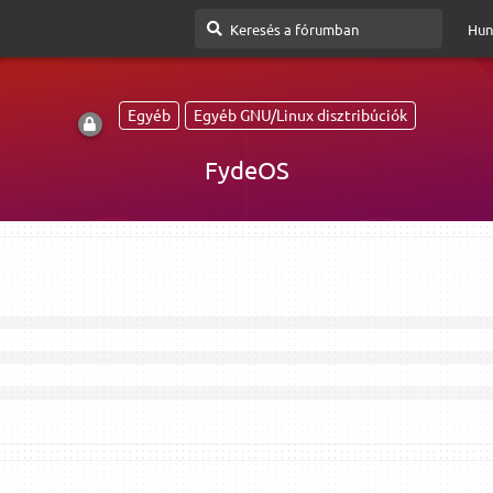
Hun
Egyéb
Egyéb GNU/Linux disztribúciók
FydeOS