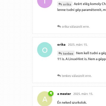
T
Azért elég komoly Chr
orika
lenne tudni gép paramétereit, me
orika
válaszolt erre.
orika
2025. márc 15.
O
Nem kell tudni a gép
tenkes
11 is. A LinuxMint is. Nem a gépp
tenkes
válaszolt erre.
a mester
2025. márc 15.
A
Én neked szurkolok.