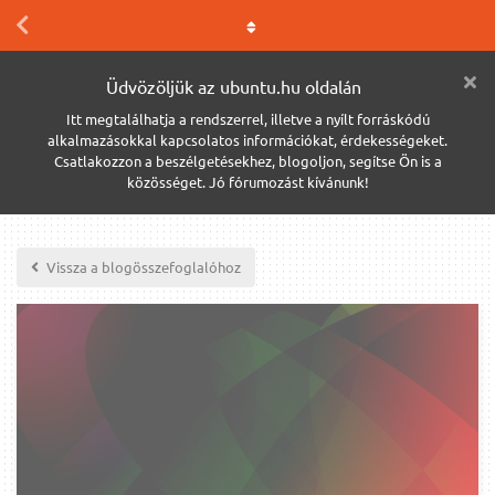
Üdvözöljük az ubuntu.hu oldalán
Itt megtalálhatja a rendszerrel, illetve a nyílt forráskódú
alkalmazásokkal kapcsolatos információkat, érdekességeket.
Csatlakozzon a beszélgetésekhez, blogoljon, segítse Ön is a
közösséget. Jó fórumozást kívánunk!
Vissza a blogösszefoglalóhoz