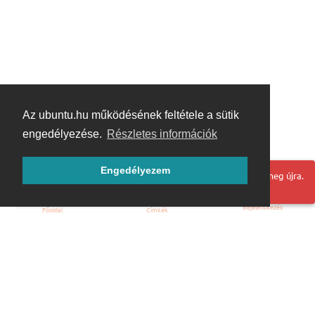
Az ubuntu.hu működésének feltétele a sütik
engedélyezése.
Részletes információk
Engedélyezem
Hoppá! Valami hiba történt. Frissítse az oldalt és próbálja meg újra.
Bejelentkezés
Főoldal
Címkék