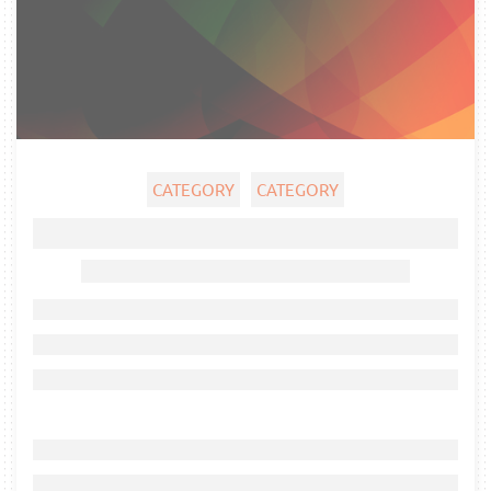
CATEGORY
CATEGORY
Ghost title