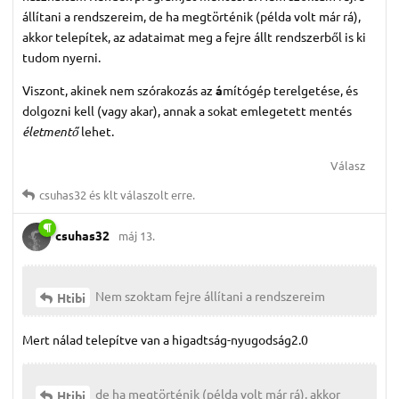
állítani a rendszereim, de ha megtörténik (példa volt már rá),
akkor telepítek, az adataimat meg a fejre állt rendszerből is ki
tudom nyerni.
Viszont, akinek nem szórakozás az
á
mítógép terelgetése, és
dolgozni kell (vagy akar), annak a sokat emlegetett mentés
életmentő
lehet.
Válasz
csuhas32
és
klt
válaszolt erre.
csuhas32
máj 13.
Nem szoktam fejre állítani a rendszereim
Htibi
Mert nálad telepítve van a higadtság-nyugodság2.0
de ha megtörténik (példa volt már rá), akkor
Htibi