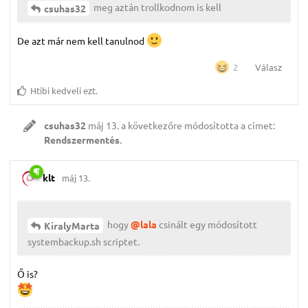
meg aztán trollkodnom is kell
csuhas32
De azt már nem kell tanulnod
Válasz
2
Htibi
kedveli ezt.
csuhas32
máj 13.
a következőre módosította a címet:
Rendszermentés
.
klt
máj 13.
hogy
@lala
csinált egy módosított
KiralyMarta
systembackup.sh scriptet.
Ő is?