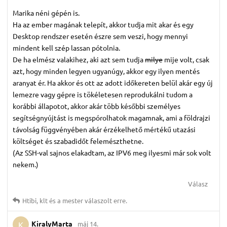
Marika néni gépén is.
Ha az ember magának telepít, akkor tudja mit akar és egy
Desktop rendszer esetén észre sem veszi, hogy mennyi
mindent kell szép lassan pótolnia.
De ha elmész valakihez, aki azt sem tudja
milye
mije volt, csak
azt, hogy minden legyen ugyanúgy, akkor egy ilyen mentés
aranyat ér. Ha akkor és ott az adott időkereten belül akár egy új
lemezre vagy gépre is tökéletesen reprodukálni tudom a
korábbi állapotot, akkor akár több későbbi személyes
segítségnyújtást is megspórolhatok magamnak, ami a földrajzi
távolság függvényében akár érzékelhető mértékű utazási
költséget és szabadidőt felemészthetne.
(Az SSH-val sajnos elakadtam, az IPV6 meg ilyesmi már sok volt
nekem.)
Válasz
Htibi
,
klt
és
a mester
válaszolt erre.
KiralyMarta
máj 14.
K