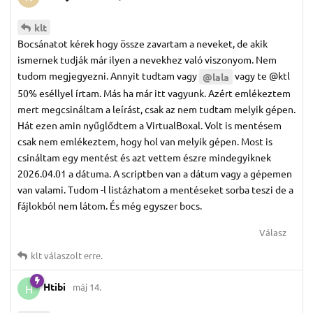
klt
Bocsánatot kérek hogy össze zavartam a neveket, de akik
ismernek tudják már ilyen a nevekhez való viszonyom. Nem
tudom megjegyezni. Annyit tudtam vagy
vagy te @ktl
@lala
50% eséllyel írtam. Más ha már itt vagyunk. Azért emlékeztem
mert megcsináltam a leírást, csak az nem tudtam melyik gépen.
Hát ezen amin nyűglődtem a VirtualBoxal. Volt is mentésem
csak nem emlékeztem, hogy hol van melyik gépen. Most is
csináltam egy mentést és azt vettem észre mindegyiknek
2026.04.01 a dátuma. A scriptben van a dátum vagy a gépemen
van valami. Tudom -l listázhatom a mentéseket sorba teszi de a
fájlokból nem látom. És még egyszer bocs.
Válasz
klt
válaszolt erre.
Htibi
máj 14.
H