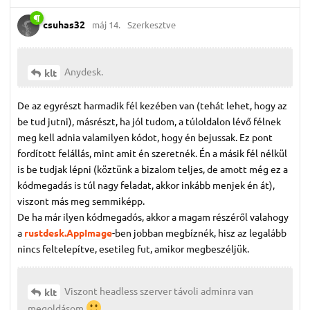
csuhas32
máj 14.
Szerkesztve
Anydesk.
klt
De az egyrészt harmadik fél kezében van (tehát lehet, hogy az
be tud jutni), másrészt, ha jól tudom, a túloldalon lévő félnek
meg kell adnia valamilyen kódot, hogy én bejussak. Ez pont
fordított felállás, mint amit én szeretnék. Én a másik fél nélkül
is be tudjak lépni (köztünk a bizalom teljes, de amott még ez a
kódmegadás is túl nagy feladat, akkor inkább menjek én át),
viszont más meg semmiképp.
De ha már ilyen kódmegadós, akkor a magam részéről valahogy
a
rustdesk.AppImage
-ben jobban megbíznék, hisz az legalább
nincs feltelepítve, esetileg fut, amikor megbeszéljük.
Viszont headless szerver távoli adminra van
klt
megoldásom