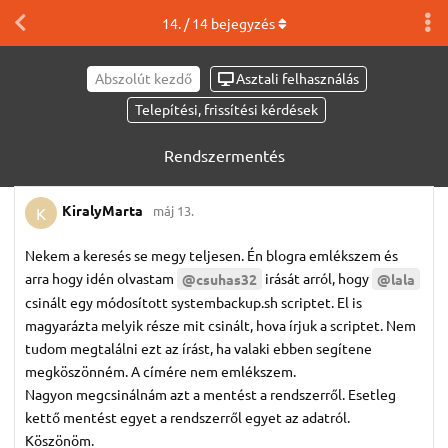
14
. /
14
bejegyzés
Abszolút kezdő
Asztali felhasználás
Telepítési, frissítési kérdések
Rendszermentés
KiralyMarta
máj 13.
K
Nekem a keresés se megy teljesen. Én blogra emlékszem és
arra hogy idén olvastam
irását arról, hogy
@csuhas32
@lala
csinált egy módosított systembackup.sh scriptet. El is
magyarázta melyik része mit csinált, hova írjuk a scriptet. Nem
tudom megtalálni ezt az írást, ha valaki ebben segítene
megköszönném. A címére nem emlékszem.
Nagyon megcsinálnám azt a mentést a rendszerről. Esetleg
kettő mentést egyet a rendszerről egyet az adatról.
Köszönöm.