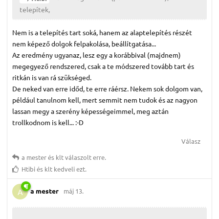
telepítek,
Nem is a telepítés tart soká, hanem az alaptelepítés részét
nem képező dolgok felpakolása, beállítgatása...
Az eredmény ugyanaz, lesz egy a korábbival (majdnem)
megegyező rendszered, csak a te módszered tovább tart és
ritkán is van rá szükséged.
De neked van erre időd, te erre ráérsz. Nekem sok dolgom van,
például tanulnom kell, mert semmit nem tudok és az nagyon
lassan megy a szerény képességeimmel, meg aztán
trollkodnom is kell... :-D
Válasz
a mester
és
klt
válaszolt erre.
Htibi
és
klt
kedveli ezt.
a mester
máj 13.
A