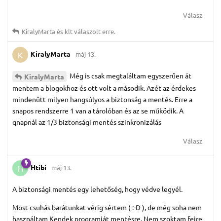
Válasz
KiralyMarta
és
klt
válaszolt erre.
KiralyMarta
máj 13.
K
Még is csak megtaláltam egyszerűen át
KiralyMarta
mentem a blogokhoz és ott volt a második. Azét az érdekes
mindenütt milyen hangsúlyos a biztonság a mentés. Erre a
snapos rendszerre 1 van a tárolóban és az se működik. A
qnapnál az 1/3 biztonsági mentés szinkronizálás
Válasz
Htibi
máj 13.
H
A biztonsági mentés egy lehetőség, hogy védve legyél.
Most csuhás barátunkat vérig sértem ( :-D ), de még soha nem
használtam Kendek programját mentésre. Nem szoktam fejre