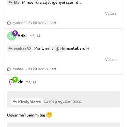
Mindenki a saját igényei szerint...
klt
Válasz
csuhas32
és
klt
kedveli ezt.
Htibi
máj 14.
H
Pont, mint
esetében. :-)
csuhas32
@klt
Válasz
csuhas32
és
klt
kedveli ezt.
klt
máj 14.
És még egyszer bocs.
KiralyMarta
Ugyanmá'! Semmi baj