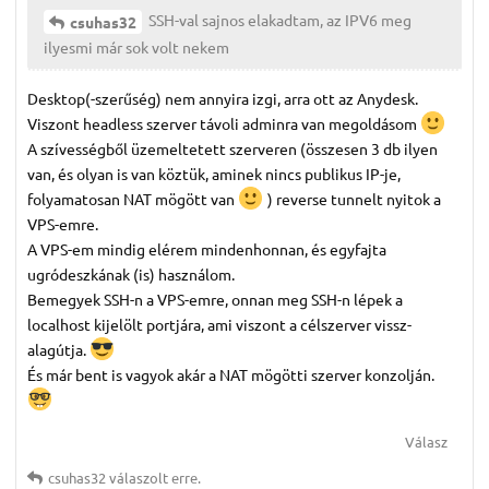
SSH-val sajnos elakadtam, az IPV6 meg
csuhas32
ilyesmi már sok volt nekem
Desktop(-szerűség) nem annyira izgi, arra ott az Anydesk.
Viszont headless szerver távoli adminra van megoldásom
A szívességből üzemeltetett szerveren (összesen 3 db ilyen
van, és olyan is van köztük, aminek nincs publikus IP-je,
folyamatosan NAT mögött van
) reverse tunnelt nyitok a
VPS-emre.
A VPS-em mindig elérem mindenhonnan, és egyfajta
ugródeszkának (is) használom.
Bemegyek SSH-n a VPS-emre, onnan meg SSH-n lépek a
localhost kijelölt portjára, ami viszont a célszerver vissz-
alagútja.
És már bent is vagyok akár a NAT mögötti szerver konzolján.
Válasz
csuhas32
válaszolt erre.