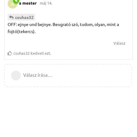
a mester
máj 14.
A
csuhas32
OFF: ejnye und bejnye. Beugrató szó, tudom, olyan, mint a
fojtó(tekercs).
Válasz
csuhas32
kedveli ezt.
Válasz írása…