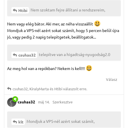
Nem szoktam fejre állítani a rendszereim,
Htibi
Nem vagy elég bátor. Aki mer, az néha visszaállít
Mondjuk a VPS-nél azért sokat számít, hogy 5 percen belül újra
jó, vagy pedig 2 napig telepítgetek, beállítgatok...
telepítve van a higadtság-nyugodság2.0
csuhas32
Az meg hol van a repókban? Nekem is kell!!!
Válasz
csuhas32
,
KiralyMarta
és
Htibi
válaszolt erre.
csuhas32
máj 14.
Szerkesztve
Mondjuk a VPS-nél azért sokat számít,
klt