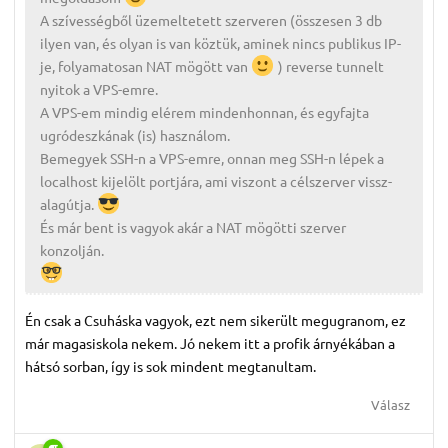
A szívességből üzemeltetett szerveren (összesen 3 db
ilyen van, és olyan is van köztük, aminek nincs publikus IP-
je, folyamatosan NAT mögött van
) reverse tunnelt
nyitok a VPS-emre.
A VPS-em mindig elérem mindenhonnan, és egyfajta
ugródeszkának (is) használom.
Bemegyek SSH-n a VPS-emre, onnan meg SSH-n lépek a
localhost kijelölt portjára, ami viszont a célszerver vissz-
alagútja.
És már bent is vagyok akár a NAT mögötti szerver
konzolján.
Én csak a Csuháska vagyok, ezt nem sikerült megugranom, ez
már magasiskola nekem. Jó nekem itt a profik árnyékában a
hátsó sorban, így is sok mindent megtanultam.
Válasz