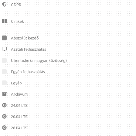
GDPR
Címkék
Abszolút kezdő
Asztali felhasználás
Ubuntu.hu (a magyar közösség)
Egyéb felhasználás
Egyéb
Archívum
24.04 LTS
20.04 LTS
26.04 LTS