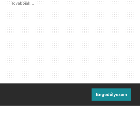
Továbbiak…
Engedélyezem
i csatornáink:
[M]
IRC
rtalma, ahol másként nem jelezzük,