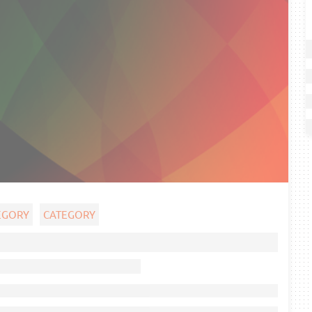
EGORY
CATEGORY
Ghost title