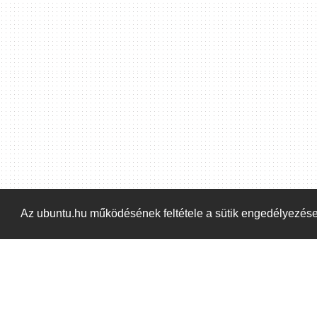
Hoppá! Valami hiba történt. Frissítse az oldalt és próbálja meg újra.
Az ubuntu.hu működésének feltétele a sütik engedélyezés