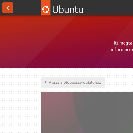
Itt megta
információ
Vissza a blogösszefoglalóhoz