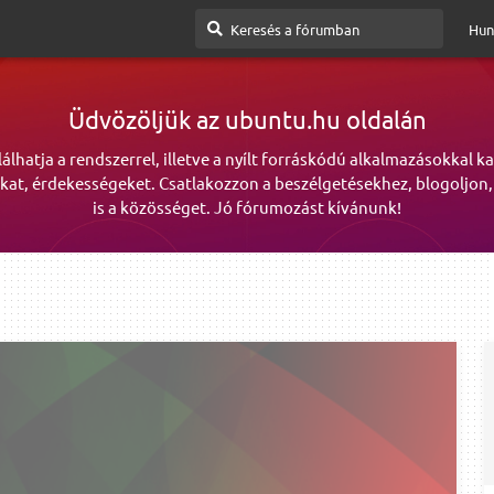
Hun
Üdvözöljük az ubuntu.hu oldalán
lálhatja a rendszerrel, illetve a nyílt forráskódú alkalmazásokkal k
kat, érdekességeket. Csatlakozzon a beszélgetésekhez, blogoljon,
is a közösséget. Jó fórumozást kívánunk!