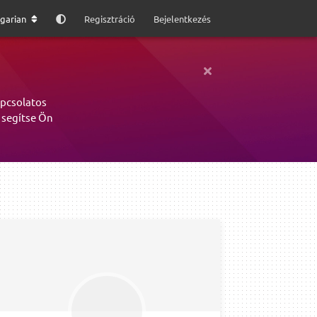
garian
Regisztráció
Bejelentkezés
apcsolatos
 segítse Ön