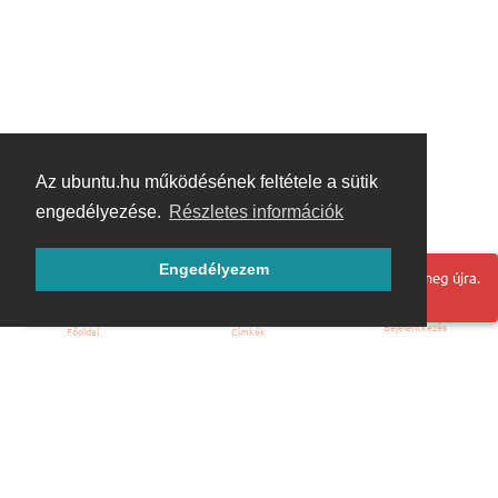
Az ubuntu.hu működésének feltétele a sütik
engedélyezése.
Részletes információk
Engedélyezem
Hoppá! Valami hiba történt. Frissítse az oldalt és próbálja meg újra.
Bejelentkezés
Főoldal
Címkék