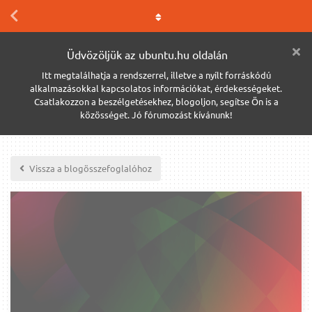
Üdvözöljük az ubuntu.hu oldalán
Itt megtalálhatja a rendszerrel, illetve a nyílt forráskódú
alkalmazásokkal kapcsolatos információkat, érdekességeket.
Csatlakozzon a beszélgetésekhez, blogoljon, segítse Ön is a
közösséget. Jó fórumozást kívánunk!
Vissza a blogösszefoglalóhoz