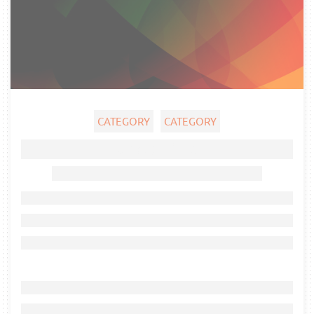
CATEGORY
CATEGORY
Ghost title