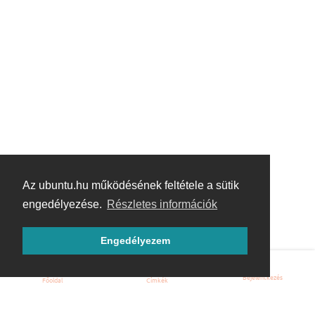
Az ubuntu.hu működésének feltétele a sütik
engedélyezése.
Részletes információk
Engedélyezem
Bejelentkezés
Főoldal
Címkék