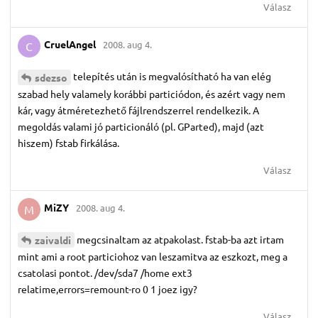
Válasz
CruelAngel
2008. aug 4.
C
telepítés után is megvalósítható ha van elég
sdezso
szabad hely valamely korábbi particiódon, és azért vagy nem
kár, vagy átméretezhető fájlrendszerrel rendelkezik. A
megoldás valami jó particionáló (pl. GParted), majd (azt
hiszem) fstab firkálása.
Válasz
MiZY
2008. aug 4.
M
megcsinaltam az atpakolast. fstab-ba azt irtam
zaivaldi
mint ami a root particiohoz van leszamitva az eszkozt, meg a
csatolasi pontot. /dev/sda7 /home ext3
relatime,errors=remount-ro 0 1 joez igy?
Válasz