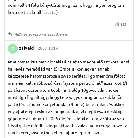
nem kell 54 féle könyvtárat megnézni, hogy milyen program
hová rakta a beállításait. :)
Válasz
MiZY
és
sdezso
válaszolt erre.
zaivaldi
2008. aug 4.
Z
az automatikus partícionálás általában megfelelő szokott lenni.
ha kevés memóriád van (512mb), akkor legyen annak
kétszerese-háromszorosa a swap terület. 1gb memória fölött
már nem kell a többszöröse. "system partíciónak" azaz root (/)
partíciónak szerintem több mint elég 10gb-ot adni, nekem
most 3gb foglalt úgy, hogy tele vagyok programokkal. külön
partícióra a home könyvtáradat (/home) lehet rakni, és akkor
egy újratelepítéskor az megmarad. újratelepítés.. a desktop
gépemre az ubuntut 2005 elején telepítettem, azóta az van
frissítgetve mindig a legújabbra.. ha valaki nem rongálja szét a
rendszerét, sosem fog kelleni újratelepíteni azt.