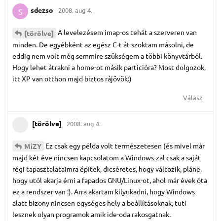
sdezso
2008. aug 4.
S
A levelezésem imap-os tehát a szerveren van
[törölve]
minden. De egyébként az egész C-t át szoktam másolni, de
eddig nem volt még semmire szükségem a többi könyvtárból.
Hogy lehet átrakni a home-ot másik partícióra? Most dolgozok,
itt XP van otthon majd biztos rájövök:)
Válasz
[törölve]
2008. aug 4.
Ez csak egy példa volt természetesen (és mivel már
MiZY
majd két éve nincsen kapcsolatom a Windows-zal csak a saját
régi tapasztalataimra építek, dicséretes, hogy változik, pláne,
hogy utól akarja érni a fapados GNU/Linux-ot, ahol már évek óta
ez a rendszer van :). Arra akartam kilyukadni, hogy Windows
alatt bizony nincsen egységes hely a beállításoknak, tuti
lesznek olyan programok amik ide-oda rakosgatnak.