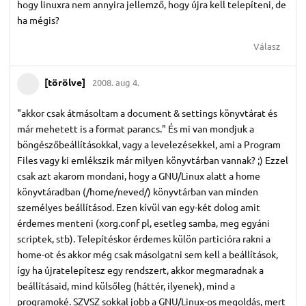
hogy linuxra nem annyira jellemző, hogy újra kell telepíteni, de
ha mégis?
Válasz
[törölve]
2008. aug 4.
"akkor csak átmásoltam a document & settings könyvtárat és
már mehetett is a format parancs." És mi van mondjuk a
böngészőbeállításokkal, vagy a levelezésekkel, ami a Program
Files vagy ki emlékszik már milyen könyvtárban vannak? ;) Ezzel
csak azt akarom mondani, hogy a GNU/Linux alatt a home
könyvtáradban (/home/neved/) könyvtárban van minden
személyes beállításod. Ezen kívül van egy-két dolog amit
érdemes menteni (xorg.conf pl, esetleg samba, meg egyáni
scriptek, stb). Telepítéskor érdemes külön particióra rakni a
home-ot és akkor még csak másolgatni sem kell a beállítások,
így ha újratelepítesz egy rendszert, akkor megmaradnak a
beállításaid, mind külsőleg (háttér, ilyenek), mind a
programoké. SZVSZ sokkal jobb a GNU/Linux-os megoldás, mert