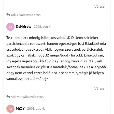
Válasz
MiZY
válaszolt erre.
DcNdrew
2008. aug 4.
D
Te tudat alatt mindig is linuxos voltál. :D:D Nemcsak lehet
partícionálni a rendszert, hanem egészséges is. :) Ráadásul oda
csatolod, ahova akarod.. Akik nagyon szeretnek partícionálni,
azok úgy csinálják, hogy 32 mega /boot - ha több Linuxod van,
így egészségesebb -, kb 10 giga / - ahogy zaivaldi is írta -, kell
swapnak memória 2x, plusz a maradék /home -nak. És a legjobb,
hogy nem veszel észre belőle szinte semmit, mégis jó helyen
vannak az adataid. *sóhaj*
Válasz
sdezso
válaszolt erre.
MiZY
2008. aug 4.
M