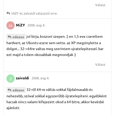
Válasz
MiZY
és
zaivaldi
válaszolt erre.
MiZY
2008. aug 4.
M
jol birja, koszoni szepen. :) en 1,5 eve csereltem
sdezso
hardvert, az Ubuntu eszre sem vette. az XP megsinylette a
dolgot... 32->64re valtas meg szerintem ujratelepitessel. bar
ezt majd a tolem okosabbak megmondjak :)
Válasz
zaivaldi
2008. aug 4.
Z
32-ről 64-re váltás sokkal fájdalmasabb és
sdezso
nehezebb, szóval sokkal egyszerűbb újratelepíteni. egyébként
hacsak nincs valami kifejezett okod a 64 bitre, akkor kevésbé
ajánlott.