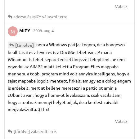
Válasz
sdezso
és
MiZY
válaszolt erre.
MiZY
2008. aug 4.
M
nem a Windows partjat fogom, de a bongeszo
[törölve]
beallitasai es a levezes is a Doc&Sett-bet van. :P mar a
Winampot is lehet separeted settings-zel telepiteni. nekem
egyedul az AIMP2 miatt kellett a Program Files mappaba
mennem. a tobbi program mind volt annyira intelligens, hogy a
sajat mappaba logolt, mentett, firkalt. amugy ez a dolog engem
is erdekelt, mert at kellene meretezni a particiot amin a
zUbuntu van, hogy a home-ot levalasszam. csak vacilaltam,
hogy a rootnak mennyi helyet adjak, de a kerdest zaivaldi
megvalaszolta. :) thx!
Válasz
[törölve]
válaszolt erre.