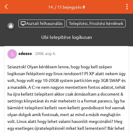
14
. /
15
bejegyzés
Asztali felhasználás
Telepítési, frissítési kérdések
Ubi telepítése logikusan
sdezso
2008. aug 4.
S
Sziasztok! Olyan kérdésem lenne, hogy hogy kell szépen
logikusan felépíteni egy linux rendszert? Pl XP alatt nekem úgy
volt, hogy volt egy 10-20GB system partícióm egy 3GB SWAP és
a maradék. A C:-re nem nagyon mentettem fontos adatot, tehát
ha újra kellett telepíteni akkor csak átmásoltam a document &
settings könyvtárat és már mehetett is a format parancs. Így ha
bármiért telepíteni kellett nem kellett gondolkozni hol vannak
olyan dolgok amik fontosak, mert az mind a másik meghajtón
volt. Linux alatt hogy lehet valami hasonlót megcsinálni? Meg
egy esetleges újratelepítésnél miket kell lementeni? Bár lehet