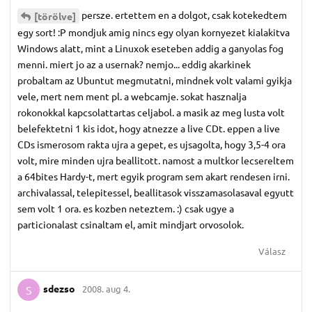
persze. ertettem en a dolgot, csak kotekedtem
[törölve]
egy sort! :P mondjuk amig nincs egy olyan kornyezet kialakitva
Windows alatt, mint a Linuxok eseteben addig a ganyolas fog
menni. miert jo az a usernak? nemjo... eddig akarkinek
probaltam az Ubuntut megmutatni, mindnek volt valami gyikja
vele, mert nem ment pl. a webcamje. sokat hasznalja
rokonokkal kapcsolattartas celjabol. a masik az meg lusta volt
belefektetni 1 kis idot, hogy atnezze a live CDt. eppen a live
CDs ismerosom rakta ujra a gepet, es ujsagolta, hogy 3,5-4 ora
volt, mire minden ujra beallitott. namost a multkor lecsereltem
a 64bites Hardy-t, mert egyik program sem akart rendesen irni.
archivalassal, telepitessel, beallitasok visszamasolasaval egyutt
sem volt 1 ora. es kozben neteztem. :) csak ugye a
particionalast csinaltam el, amit mindjart orvosolok.
Válasz
sdezso
2008. aug 4.
S