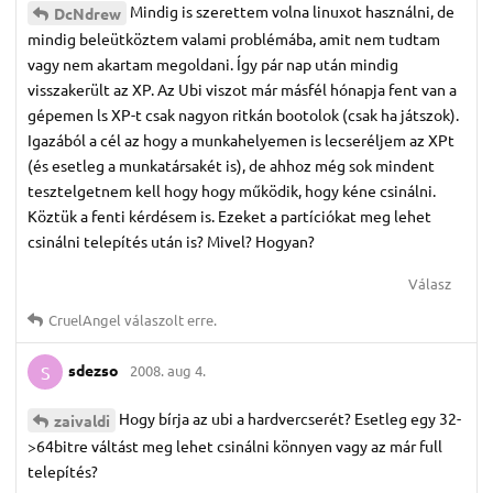
Mindig is szerettem volna linuxot használni, de
DcNdrew
mindig beleütköztem valami problémába, amit nem tudtam
vagy nem akartam megoldani. Így pár nap után mindig
visszakerült az XP. Az Ubi viszot már másfél hónapja fent van a
gépemen ls XP-t csak nagyon ritkán bootolok (csak ha játszok).
Igazából a cél az hogy a munkahelyemen is lecseréljem az XPt
(és esetleg a munkatársakét is), de ahhoz még sok mindent
tesztelgetnem kell hogy hogy működik, hogy kéne csinálni.
Köztük a fenti kérdésem is. Ezeket a partíciókat meg lehet
csinálni telepítés után is? Mivel? Hogyan?
Válasz
CruelAngel
válaszolt erre.
sdezso
2008. aug 4.
S
Hogy bírja az ubi a hardvercserét? Esetleg egy 32-
zaivaldi
>64bitre váltást meg lehet csinálni könnyen vagy az már full
telepítés?