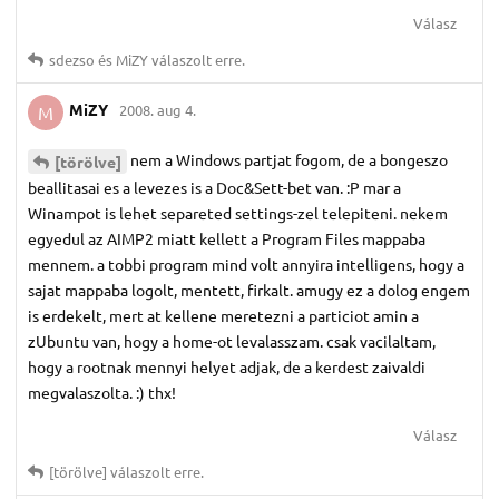
Válasz
sdezso
és
MiZY
válaszolt erre.
MiZY
2008. aug 4.
M
nem a Windows partjat fogom, de a bongeszo
[törölve]
beallitasai es a levezes is a Doc&Sett-bet van. :P mar a
Winampot is lehet separeted settings-zel telepiteni. nekem
egyedul az AIMP2 miatt kellett a Program Files mappaba
mennem. a tobbi program mind volt annyira intelligens, hogy a
sajat mappaba logolt, mentett, firkalt. amugy ez a dolog engem
is erdekelt, mert at kellene meretezni a particiot amin a
zUbuntu van, hogy a home-ot levalasszam. csak vacilaltam,
hogy a rootnak mennyi helyet adjak, de a kerdest zaivaldi
megvalaszolta. :) thx!
Válasz
[törölve]
válaszolt erre.