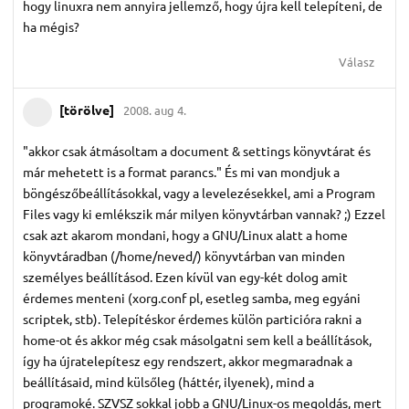
hogy linuxra nem annyira jellemző, hogy újra kell telepíteni, de
ha mégis?
Válasz
[törölve]
2008. aug 4.
"akkor csak átmásoltam a document & settings könyvtárat és
már mehetett is a format parancs." És mi van mondjuk a
böngészőbeállításokkal, vagy a levelezésekkel, ami a Program
Files vagy ki emlékszik már milyen könyvtárban vannak? ;) Ezzel
csak azt akarom mondani, hogy a GNU/Linux alatt a home
könyvtáradban (/home/neved/) könyvtárban van minden
személyes beállításod. Ezen kívül van egy-két dolog amit
érdemes menteni (xorg.conf pl, esetleg samba, meg egyáni
scriptek, stb). Telepítéskor érdemes külön particióra rakni a
home-ot és akkor még csak másolgatni sem kell a beállítások,
így ha újratelepítesz egy rendszert, akkor megmaradnak a
beállításaid, mind külsőleg (háttér, ilyenek), mind a
programoké. SZVSZ sokkal jobb a GNU/Linux-os megoldás, mert