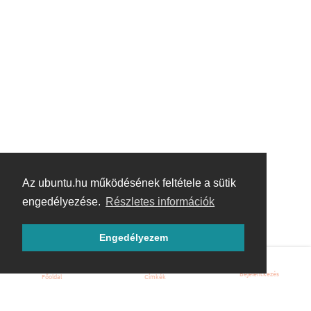
Az ubuntu.hu működésének feltétele a sütik
engedélyezése.
Részletes információk
Engedélyezem
Bejelentkezés
Főoldal
Címkék