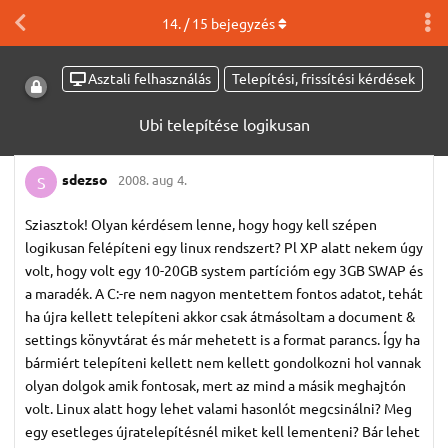
14
. /
15
bejegyzés
Asztali felhasználás
Telepítési, frissítési kérdések
Ubi telepítése logikusan
sdezso
2008. aug 4.
S
Sziasztok! Olyan kérdésem lenne, hogy hogy kell szépen
logikusan felépíteni egy linux rendszert? Pl XP alatt nekem úgy
volt, hogy volt egy 10-20GB system partícióm egy 3GB SWAP és
a maradék. A C:-re nem nagyon mentettem fontos adatot, tehát
ha újra kellett telepíteni akkor csak átmásoltam a document &
settings könyvtárat és már mehetett is a format parancs. Így ha
bármiért telepíteni kellett nem kellett gondolkozni hol vannak
olyan dolgok amik fontosak, mert az mind a másik meghajtón
volt. Linux alatt hogy lehet valami hasonlót megcsinálni? Meg
egy esetleges újratelepítésnél miket kell lementeni? Bár lehet