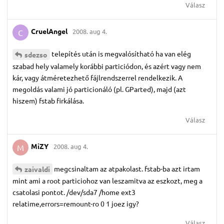
Válasz
CruelAngel
2008. aug 4.
C
telepítés után is megvalósítható ha van elég
sdezso
szabad hely valamely korábbi particiódon, és azért vagy nem
kár, vagy átméretezhető fájlrendszerrel rendelkezik. A
megoldás valami jó particionáló (pl. GParted), majd (azt
hiszem) fstab firkálása.
Válasz
MiZY
2008. aug 4.
M
megcsinaltam az atpakolast. fstab-ba azt irtam
zaivaldi
mint ami a root particiohoz van leszamitva az eszkozt, meg a
csatolasi pontot. /dev/sda7 /home ext3
relatime,errors=remount-ro 0 1 joez igy?
Válasz