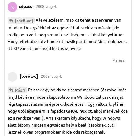
sdezso
2008. aug 4.
S
A levelezésem imap-os tehát a szerveren van
[törölve]
minden. De egyébként az egész C-t át szoktam másolni, de
eddig nem volt még semmire szükségem a többi könyvtárból.
Hogy lehet átrakni a home-ot másik partícióra? Most dolgozok,
itt XP van otthon majd biztos rájövök:)
Válasz
[törölve]
2008. aug 4.
Ez csak egy példa volt természetesen (és mivel már
MiZY
majd két éve nincsen kapcsolatom a Windows-zal csak a saját
régi tapasztalataimra építek, dicséretes, hogy változik, pláne,
hogy utól akarja érni a fapados GNU/Linux-ot, ahol már évek óta
ez a rendszer van :). Arra akartam kilyukadni, hogy Windows
alatt bizony nincsen egységes hely a beállításoknak, tuti
lesznek olyan programok amik ide-oda rakosgatnak.