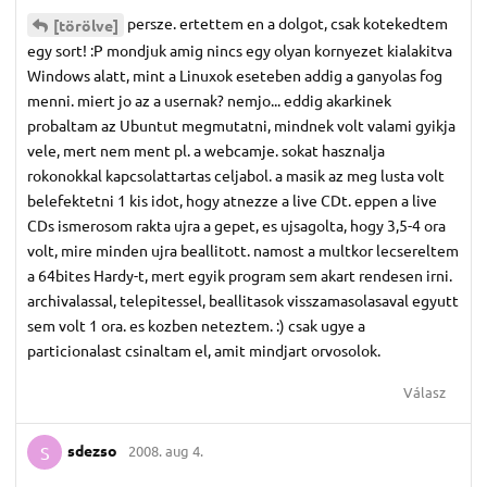
persze. ertettem en a dolgot, csak kotekedtem
[törölve]
egy sort! :P mondjuk amig nincs egy olyan kornyezet kialakitva
Windows alatt, mint a Linuxok eseteben addig a ganyolas fog
menni. miert jo az a usernak? nemjo... eddig akarkinek
probaltam az Ubuntut megmutatni, mindnek volt valami gyikja
vele, mert nem ment pl. a webcamje. sokat hasznalja
rokonokkal kapcsolattartas celjabol. a masik az meg lusta volt
belefektetni 1 kis idot, hogy atnezze a live CDt. eppen a live
CDs ismerosom rakta ujra a gepet, es ujsagolta, hogy 3,5-4 ora
volt, mire minden ujra beallitott. namost a multkor lecsereltem
a 64bites Hardy-t, mert egyik program sem akart rendesen irni.
archivalassal, telepitessel, beallitasok visszamasolasaval egyutt
sem volt 1 ora. es kozben neteztem. :) csak ugye a
particionalast csinaltam el, amit mindjart orvosolok.
Válasz
sdezso
2008. aug 4.
S