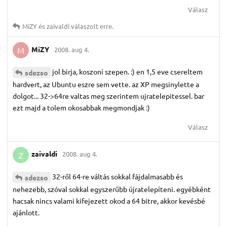
Válasz
MiZY
és
zaivaldi
válaszolt erre.
MiZY
2008. aug 4.
M
jol birja, koszoni szepen. :) en 1,5 eve csereltem
sdezso
hardvert, az Ubuntu eszre sem vette. az XP megsinylette a
dolgot... 32->64re valtas meg szerintem ujratelepitessel. bar
ezt majd a tolem okosabbak megmondjak :)
Válasz
zaivaldi
2008. aug 4.
Z
32-ről 64-re váltás sokkal fájdalmasabb és
sdezso
nehezebb, szóval sokkal egyszerűbb újratelepíteni. egyébként
hacsak nincs valami kifejezett okod a 64 bitre, akkor kevésbé
ajánlott.