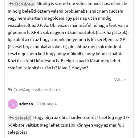
Mindig is szerettem volna linuxot használni, de
DcNdrew
mindig beleütköztem valami problémába, amit nem tudtam
vagy nem akartam megoldani. Így pár nap után mindig
visszakerült az XP. Az Ubi viszot már másfél hónapja fent van a
gépemen ls XP-t csak nagyon ritkán bootolok (csak ha játszok).
Igazából a cél az hogy a munkahelyemen is lecseréljem az XPt
(és esetleg a munkatársakét is), de ahhoz még sok mindent
tesztelgetnem kell hogy hogy működik, hogy kéne csinálni.
Köztük a fenti kérdésem is. Ezeket a partíciókat meg lehet
csinálni telepítés után is? Mivel? Hogyan?
Válasz
CruelAngel
válaszolt erre.
sdezso
2008. aug 4.
S
Hogy bírja az ubi a hardvercserét? Esetleg egy 32-
zaivaldi
>64bitre váltást meg lehet csinálni könnyen vagy az már full
telepítés?