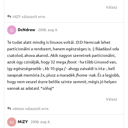
Válasz
MiZY
válaszolt erre.
DcNdrew
2008. aug 4.
D
Te tudat alatt mindig is linuxos voltál. :D:D Nemcsak lehet
partícionálni a rendszert, hanem egészséges is. :) Ráadásul oda
csatolod, ahova akarod.. Akik nagyon szeretnek partícionálni,
azok úgy csinálják, hogy 32 mega /boot - ha több Linuxod van,
így egészségesebb -, kb 10 giga / - ahogy zaivaldi is írta -, kell
swapnak memória 2x, plusz a maradék /home -nak. És a legjobb,
hogy nem veszel észre belőle szinte semmit, mégis jó helyen
vannak az adataid. *sóhaj*
Válasz
sdezso
válaszolt erre.
MiZY
2008. aug 4.
M