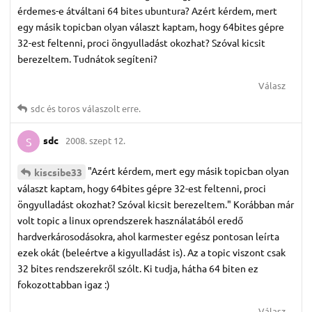
érdemes-e átváltani 64 bites ubuntura? Azért kérdem, mert
egy másik topicban olyan választ kaptam, hogy 64bites gépre
32-est feltenni, proci öngyulladást okozhat? Szóval kicsit
berezeltem. Tudnátok segíteni?
Válasz
sdc
és
toros
válaszolt erre.
sdc
2008. szept 12.
S
"Azért kérdem, mert egy másik topicban olyan
kiscsibe33
választ kaptam, hogy 64bites gépre 32-est feltenni, proci
öngyulladást okozhat? Szóval kicsit berezeltem." Korábban már
volt topic a linux oprendszerek használatából eredő
hardverkárosodásokra, ahol karmester egész pontosan leírta
ezek okát (beleértve a kigyulladást is). Az a topic viszont csak
32 bites rendszerekről szólt. Ki tudja, hátha 64 biten ez
fokozottabban igaz :)
Válasz