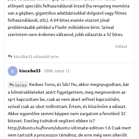
előnyeit speciális felhasználásnál érzed (ha rengeteg memória
van a gépben, gigantikus adatbázisokkal dolgozol vagy filmes
felhasználásnál, stb.). A 64 bites esetén viszont jóval
problémásabb például a Flasht működésre bírni. Szóval
szerintem nem érdemes váltanod, jobb választás a 32 bites.
Válasz
kiscsibe33
válaszolt erre.
kiscsibe33
2008. szept 12.
K
Kedves Toros, és Sdc! No, akkor megnyugodtam, bár
toros
a hőmérsékleteket azért figyelgettem, meg megmondom az
xp-t kapcsoltam be, csak az nem akart wifivel kapcsolódni,
szóval csak az ubut indítottam. Értem, és köszönöm a választ.
Akkor egyenlőre semmi képpen nem zargatom a fennlévő 32
biteset. Esetleg tudnátok segíteni ebben is:?
http://ubuntu.hu/forum/ubuntu-ultimate-edition-1.6 Csak mert
nem tartozik a processzor témához, de erre még nem sikerült