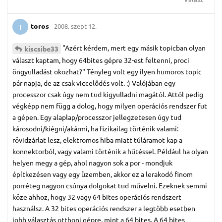
toros
2008. szept 12.
T
"Azért kérdem, mert egy másik topicban olyan
kiscsibe33
választ kaptam, hogy 64bites gépre 32-est feltenni, proci
öngyulladást okozhat?" Tényleg volt egy ilyen humoros topic
pár napja, de az csak viccelődés volt. :) Valójában egy
processzor csak úgy nem tud kigyulladni magától. Attól pedig
végképp nem függ a dolog, hogy milyen operációs rendszer fut
a gépen. Egy alaplap/processzor jellegzetesen úgy tud
károsodni/kiégni/akármi, ha fizikailag történik valami:
rövidzárlat lesz, elektromos hiba miatt túláramot kap a
konnektorból, vagy valami történik a hűtéssel. Például ha olyan
helyen megy a gép, ahol nagyon sok a por - mondjuk
építkezésen vagy egy üzemben, akkor ez a lerakodó finom
porréteg nagyon csúnya dolgokat tud művelni. Ezeknek semmi
köze ahhoz, hogy 32 vagy 64 bites operációs rendszert
használsz. A 32 bites operációs rendszer a legtöbb esetben
jobb választás otthoni gépre, mint a 64 bites. A 64 bites