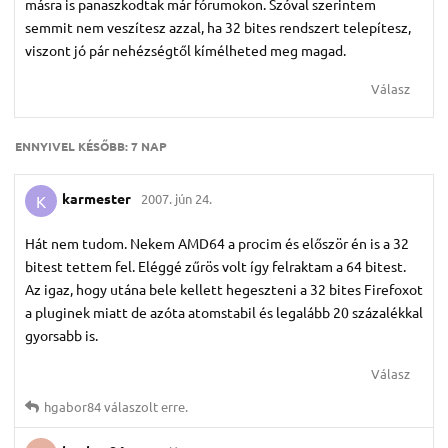
másra is panaszkodtak már fórumokon. Szóval szerintem
semmit nem veszítesz azzal, ha 32 bites rendszert telepítesz,
viszont jó pár nehézségtől kímélheted meg magad.
Válasz
ENNYIVEL KÉSŐBB:
7 NAP
karmester
2007. jún 24.
K
Hát nem tudom. Nekem AMD64 a procim és először én is a 32
bitest tettem fel. Eléggé zűrös volt így felraktam a 64 bitest.
Az igaz, hogy utána bele kellett hegeszteni a 32 bites Firefoxot
a pluginek miatt de azóta atomstabil és legalább 20 százalékkal
gyorsabb is.
Válasz
hgabor84
válaszolt erre.