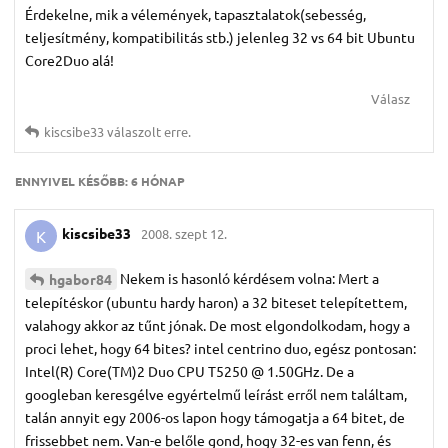
Érdekelne, mik a vélemények, tapasztalatok(sebesség,
teljesítmény, kompatibilitás stb.) jelenleg 32 vs 64 bit Ubuntu
Core2Duo alá!
Válasz
kiscsibe33
válaszolt erre.
ENNYIVEL KÉSŐBB:
6 HÓNAP
kiscsibe33
2008. szept 12.
K
Nekem is hasonló kérdésem volna: Mert a
hgabor84
telepítéskor (ubuntu hardy haron) a 32 biteset telepítettem,
valahogy akkor az tűnt jónak. De most elgondolkodam, hogy a
proci lehet, hogy 64 bites? intel centrino duo, egész pontosan:
Intel(R) Core(TM)2 Duo CPU T5250 @ 1.50GHz. De a
googleban keresgélve egyértelmű leírást erről nem találtam,
talán annyit egy 2006-os lapon hogy támogatja a 64 bitet, de
frissebbet nem. Van-e belőle gond, hogy 32-es van fenn, és