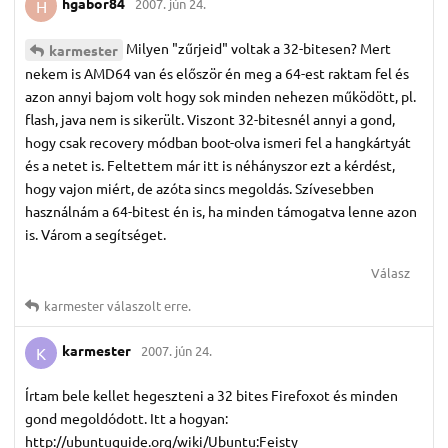
hgabor84
2007. jún 24.
H
Milyen "zűrjeid" voltak a 32-bitesen? Mert
karmester
nekem is AMD64 van és először én meg a 64-est raktam fel és
azon annyi bajom volt hogy sok minden nehezen működött, pl.
flash, java nem is sikerült. Viszont 32-bitesnél annyi a gond,
hogy csak recovery módban boot-olva ismeri fel a hangkártyát
és a netet is. Feltettem már itt is néhányszor ezt a kérdést,
hogy vajon miért, de azóta sincs megoldás. Szívesebben
használnám a 64-bitest én is, ha minden támogatva lenne azon
is. Várom a segítséget.
Válasz
karmester
válaszolt erre.
karmester
2007. jún 24.
K
Írtam bele kellet hegeszteni a 32 bites Firefoxot és minden
gond megoldódott. Itt a hogyan:
http://ubuntuguide.org/wiki/Ubuntu:Feisty