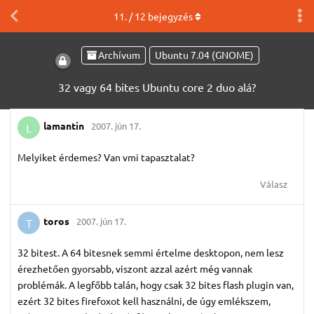
11
. /
12
bejegyzés
Archívum
Ubuntu 7.04 (GNOME)
32 vagy 64 bites Ubuntu core 2 duo alá?
lamantin
2007. jún 17.
L
Melyiket érdemes? Van vmi tapasztalat?
Válasz
toros
2007. jún 17.
T
32 bitest. A 64 bitesnek semmi értelme desktopon, nem lesz
érezhetően gyorsabb, viszont azzal azért még vannak
problémák. A legfőbb talán, hogy csak 32 bites flash plugin van,
ezért 32 bites firefoxot kell használni, de úgy emlékszem,