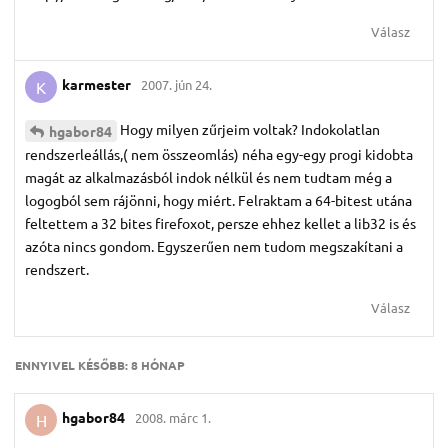
Válasz
karmester
2007. jún 24.
K
Hogy milyen zűrjeim voltak? Indokolatlan
hgabor84
rendszerleállás,( nem összeomlás) néha egy-egy progi kidobta
magát az alkalmazásból indok nélkül és nem tudtam még a
logogból sem rájönni, hogy miért. Felraktam a 64-bitest utána
feltettem a 32 bites firefoxot, persze ehhez kellet a lib32 is és
azóta nincs gondom. Egyszerűen nem tudom megszakítani a
rendszert.
Válasz
ENNYIVEL KÉSŐBB:
8 HÓNAP
hgabor84
2008. márc 1.
H