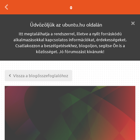
Üdvözöljük az ubuntu.hu oldalán
Itt megtalálhatja a rendszerrel, illetve a nyílt forráskódú
alkalmazásokkal kapcsolatos információkat, érdekességeket.
Csatlakozzon a beszélgetésekhez, blogoljon, segítse Ön is a
közösséget. Jó fórumozást kívánunk!
Vissza a blogösszefoglalóhoz