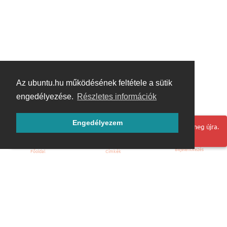
Az ubuntu.hu működésének feltétele a sütik
engedélyezése.
Részletes információk
Engedélyezem
Hoppá! Valami hiba történt. Frissítse az oldalt és próbálja meg újra.
Bejelentkezés
Főoldal
Címkék