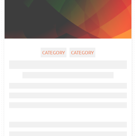
CATEGORY
CATEGORY
Ghost title