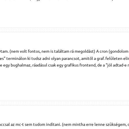
ívtam. (nem volt fontos, nem is találtam rá megoldást) A cron (gondolom a
s" terminálon ki tudsz adni olyan parancsot, amitől a graf. felületen eli
 egy bughalmaz, ráadásul csak egy grafikus frontend, de a "jól adtad-e
anccsal az mc-t sem tudom indítani. (nem mintha erre lenne szükségem, 