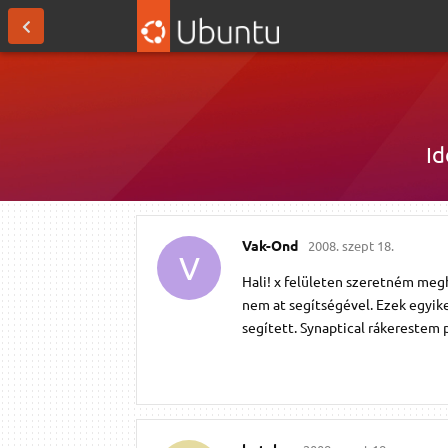
Id
Vak-Ond
2008. szept 18.
V
Hali! x felületen szeretném meg
nem at segítségével. Ezek egyik
segített. Synaptical rákerestem 