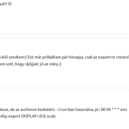
a!!! :D
ból szedtem:) Ezt már próbáltam pár hónapja, csak az export-ot rosszul
 volt, hogy rájöjjek: jó az irány.:)
ésve, de az archívum kedvéért: - Cron-ban használva, pl.: 00 06 * * * env
edig: export DISPLAY=:0.0; xcalc