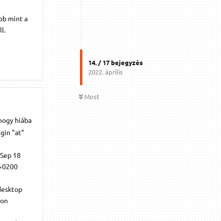
bb mint a
l.
14
. /
17
bejegyzés
2022. április
Most
 hogy hiába
gin "at"
 Sep 18
 +0200
desktop
 on