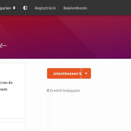
garian
Regisztráció
Bejelentkezés
!--
Jelentkezzen be a válaszhoz
cron és
 nem
Eredeti bejegyzés