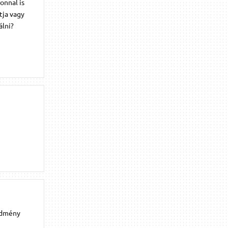
onnal is
tja vagy
álni?
redmény