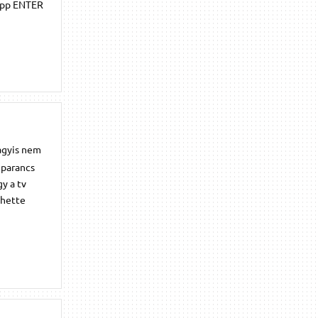
o:pp ENTER
agyis nem
 parancs
y a tv
ehette