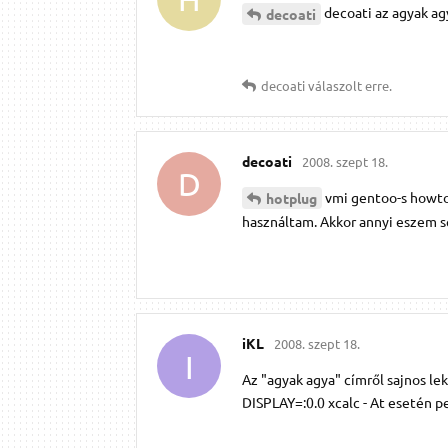
decoati az agyak agy
decoati
decoati
válaszolt erre.
decoati
2008. szept 18.
D
vmi gentoo-s howto-
hotplug
használtam. Akkor annyi eszem sem
iKL
2008. szept 18.
I
Az "agyak agya" címről sajnos lek
DISPLAY=:0.0 xcalc - At esetén p