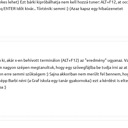
kes lehet) Ezt bárki kipróbálhatja nem kell hozzá tuner: ALT+F12, at o
ENTER Időt kivár... Történik: semmi :) (Azaz kapsz egy hibaüzenetet
 ki, akár x-en behívott terminálon (ALT+F12) az "eredmény" ugyanaz. V
an nagyon szépen megtanultuk, hogy egy szövegfájlba be tudja írni az at
pen erre semmi szükségem :) Sajna akkoriban nem merült fel bennem, hog
pp Barbi néni (a Graf iskola egy tanár gyakornoka:) ezt a kérdést is elt
a :)