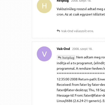
hotplug
2008. szept 18.
H
Valószinüleg rosszul adtad meg az
cron. Az at csak egyszeri időzite
Vak-Ond
válaszolt erre.
Vak-Ond
2008. szept 18.
V
Nem adtam meg rossz
hotplug
indítja el a tv programot, (elin
programmal. A rendszer kedves le
*****************************
12:35:00 2008 Return-path: Enve
Received: from fater by fater-de
fater@fater-desktop; Thu, 18 Se
Message-Id: From: fater@fater-de
Linux/i686 (2.6.24-21-generic). Er