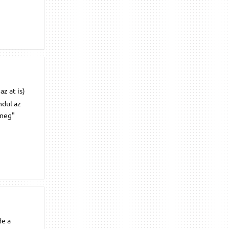
z at is)
ndul az
 meg"
de a