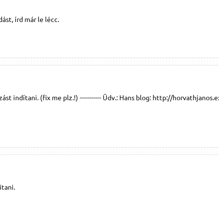
ást, írd már le lécc.
t indítani. (fix me plz.!) ----------- Üdv.: Hans blog: http://horvathjanos.
itani.