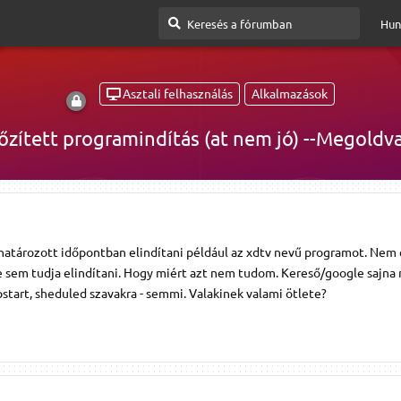
Hun
Asztali felhasználás
Alkalmazások
őzített programindítás (at nem jó) --Megoldva
határozott időpontban elindítani például az xdtv nevű programot. Nem 
e sem tudja elindítani. Hogy miért azt nem tudom. Kereső/google sajna
pstart, sheduled szavakra - semmi. Valakinek valami ötlete?