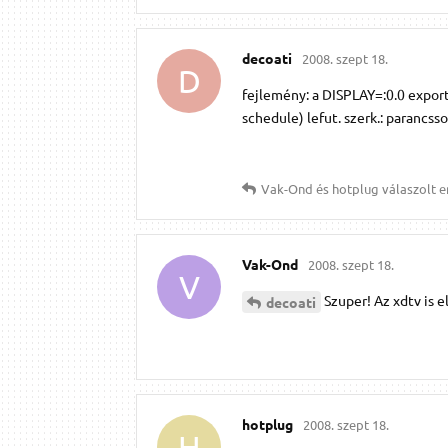
decoati
2008. szept 18.
D
fejlemény: a DISPLAY=:0.0 expor
schedule) lefut. szerk.: parancssor
Vak-Ond
és
hotplug
válaszolt e
Vak-Ond
2008. szept 18.
V
Szuper! Az xdtv is e
decoati
hotplug
2008. szept 18.
H