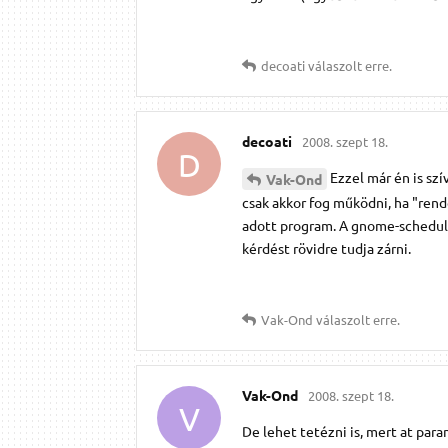
decoati
válaszolt erre.
decoati
2008. szept 18.
D
Ezzel már én is sz
Vak-Ond
csak akkor fog működni, ha "rende
adott program. A gnome-schedule
kérdést rövidre tudja zárni.
Vak-Ond
válaszolt erre.
Vak-Ond
2008. szept 18.
V
De lehet tetézni is, mert at par