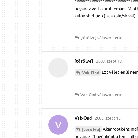
*******************************
ugyanez volt a problémám. Minth
külön shellben (ja, a /bin/sh-val
[törölve]
válaszolt erre.
[törölve]
2008. szept 18.
Ezt véletlenül nem
Vak-Ond
Vak-Ond
válaszolt erre.
Vak-Ond
2008. szept 18.
V
Akár rootként ind
[törölve]
ugyanaz. (Egyébként a fenti hiba