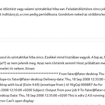
 időzitést vagy valami szintaktikai hiba van. Feladatidőzitésre nincs jo
tt inditásra jó, a cron pedig periódikusra. Gondolom neked az utóbbira kel
ul és szintaktikai hiba sincs. Ezekkel mind tisztában vagyok. A baj az,
dítja??) az nem jelenik meg. Azaz nem történik semmi! Most próbáltam me
velet írt nekem. Ittvan:
************************************ From fater@fater-desktop Thu
lope-to: fater@fater-desktop Delivery-date: Thu, 18 Sep 2008 12:35:00
sktop with local (Exim 4.69) (envelope-from ) id 1KgGqi-0008R7-Ao for
p 2008 12:35:00 +0200 Subject: Output from your job 9 To: fater@fater-
sktop Date: Thu, 18 Sep 2008 12:35:00 +0200 This is xdtv 2.4.0 running
ror: Can't open display: