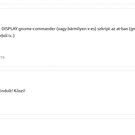
t DISPLAY gnome-commander (vagy bármilyen x-es) szkript az at-ban (g
ból is :)
rre.
lindult! Köszi!