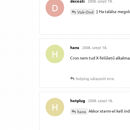
decoati
2008. szept 18.
D
:) Ha találsz megold
Vak-Ond
hans
2008. szept 18.
H
Cron nem tud X-felületű alkalmazás
hotplug
válaszolt erre.
hotplug
2008. szept 18.
H
Akkor xterm-el kell ind
hans