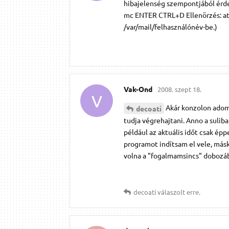
hibajelenség szempontjából érde
mc ENTER CTRL+D Ellenörzés: atq 
/var/mail/felhasználónév-be.)
Vak-Ond
2008. szept 18.
V
Akár konzolon adom
decoati
tudja végrehajtani. Anno a sulib
például az aktuális időt csak ép
programot indítsam el vele, máské
volna a "fogalmamsincs" dobozáb
decoati
válaszolt erre.