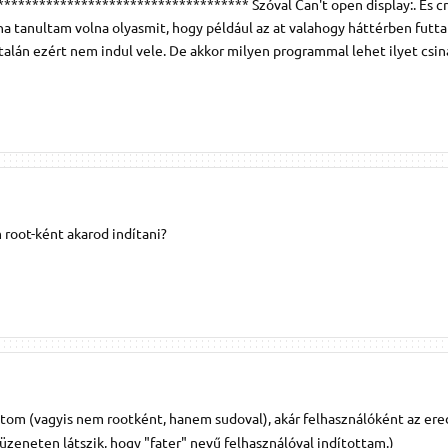
********************************** Szóval Can't open display:. És cr
a tanultam volna olyasmit, hogy például az at valahogy háttérben futta
), talán ezért nem indul vele. De akkor milyen programmal lehet ilyet csin
 root-ként akarod indítani?
ítom (vagyis nem rootként, hanem sudoval), akár felhasználóként az e
üzeneten látszik, hogy "fater" nevű felhasználóval indítottam.)