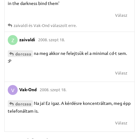
in the darkness bind them'
Válasz
zaivaldi
és
Vak-Ond
válaszolt erre.
zaivaldi
2008. szept 18.
Z
na meg akkor ne felejtsük el a minimal cd-t sem.
dorcssa
:P
Válasz
Vak-Ond
2008. szept 18.
V
Na ja! Ez igaz. A kérdésre koncentráltam, meg épp
dorcssa
telefonáltam is.
Válasz