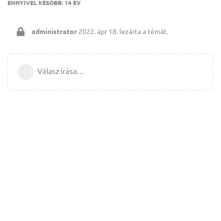
ENNYIVEL KÉSŐBB:
14 ÉV
administrator
2022. ápr 18.
lezárta a témát.
Válasz írása…