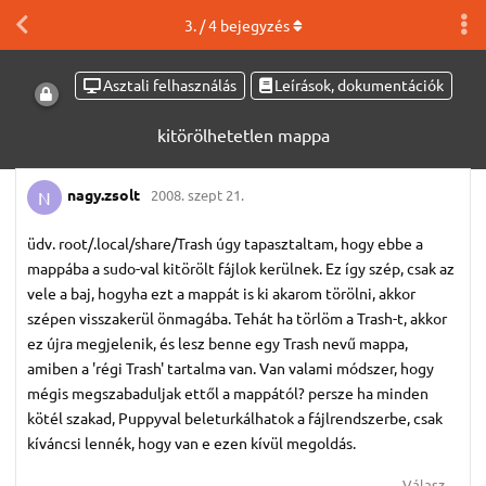
3
. /
4
bejegyzés
Asztali felhasználás
Leírások, dokumentációk
kitörölhetetlen mappa
nagy.​zsolt
2008. szept 21.
N
üdv. root/.local/share/Trash úgy tapasztaltam, hogy ebbe a
mappába a sudo-val kitörölt fájlok kerülnek. Ez így szép, csak az
vele a baj, hogyha ezt a mappát is ki akarom törölni, akkor
szépen visszakerül önmagába. Tehát ha törlöm a Trash-t, akkor
ez újra megjelenik, és lesz benne egy Trash nevű mappa,
amiben a 'régi Trash' tartalma van. Van valami módszer, hogy
mégis megszabaduljak ettől a mappától? persze ha minden
kötél szakad, Puppyval beleturkálhatok a fájlrendszerbe, csak
kíváncsi lennék, hogy van e ezen kívül megoldás.
Válasz