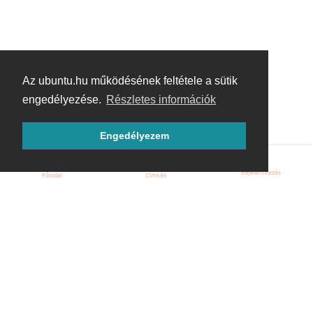
Az ubuntu.hu működésének feltétele a sütik
engedélyezése.
Részletes információk
Engedélyezem
Bejelentkezés
Főoldal
Címkék