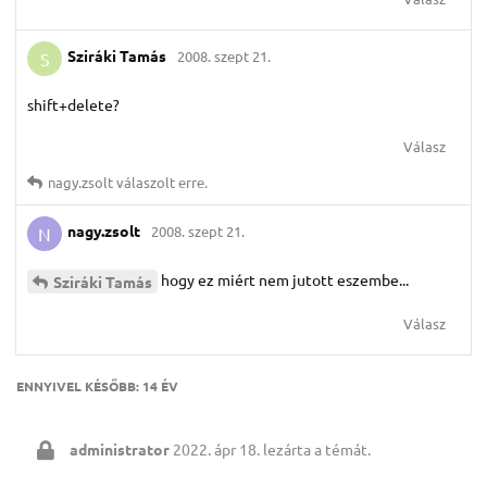
Sziráki Tamás
2008. szept 21.
S
shift+delete?
Válasz
nagy.​zsolt
válaszolt erre.
nagy.​zsolt
2008. szept 21.
N
hogy ez miért nem jutott eszembe...
Sziráki Tamás
Válasz
ENNYIVEL KÉSŐBB:
14 ÉV
administrator
2022. ápr 18.
lezárta a témát.