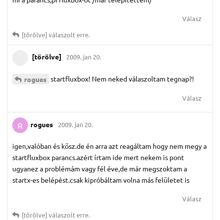
Válasz
[törölve]
válaszolt erre.
[törölve]
2009. jan 20.
startfluxbox! Nem neked válaszoltam tegnap?!
rogues
Válasz
rogues
2009. jan 20.
R
igen,valóban és kösz.de én arra azt reagáltam hogy nem megy a
startfluxbox parancs.azért írtam ide mert nekem is pont
ugyanez a problémám vagy fél éve,de már megszoktam a
startx-es belépést.csak kipróbáltam volna más felületet is
Válasz
[törölve]
válaszolt erre.