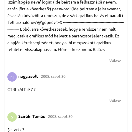
'számítógép neve' login: (ide beírtam a felhasználói nevem,
aztán jött a következő:) password: (ide beírtam a jelszavamat,
és aztán üdvözölt a rendszer, de a várt grafikus hatás elmaradt)
'felhasználónév'@'gépnév':~$ ----------------------------------------------------
---------- Ebből arra következtetek, hogy a rendszer, nem halt
meg, csak a grafikus mód helyett a parancssor jelentkezik. Ez
alapján kérek segítséget, hogy a jól megszokott grafikus
felületet visszakaphassam. Előre is köszönöm: Balázs
Válasz
nagy.​zsolt
2008. szept 30.
N
CTRL+ALT+F7 ?
Válasz
Sziráki Tamás
2008. szept 30.
S
$ startx ?