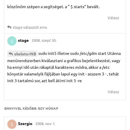
köszönöm szépen a segítséget. a " $ startx" bevált.
Válasz
stage
válaszolt erre.
stage
2008. szept 30.
S
sudo init5 illetve sudo /etc/gdm start Utánna
skeletorNB
menürendszerben kiválasztani a grafikus bejelentkezést, vagy
ha ennyi idő után rákaptál karakteres módra, akkor a /etc
könyvtár valamelyik fájljában lapul egy init - asszem 3 - , tehát
init 3 tartalmú sor, azt kell átírni init 5 -re
Válasz
ENNYIVEL KÉSŐBB:
EGY HÓNAP
Szergio
2008. nov 1.
S