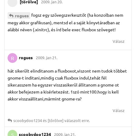
[törölve]
2009. jan 20.
fogsz egy szövegszerkesztőt (ha konzolban nem
rogues
megy akkor grafikusan), mentsd el a saját könyvtáradban az
alábbi néven (.xinitrc), és írd bele exec fluxbox szöveget!
Válasz
rogues
2009. jan 21.
R
hát sikerült elinditanom a fluxboxot,viszont nem tudok többet
gnome-t inditani,mindig csak fluxbox indul,tehát fél
siker.asszem ha egyszer visszasikerül állitanom a gnome ot
akkor befejezem a kisérletezést. 1szó mint100.hogy is kell
akkor visszaállitani,mármint gnome-ra?
Válasz
scoobydoo1234
és
[törölve]
válaszolt erre.
scoobydoo1234
2009. jan 21.
S