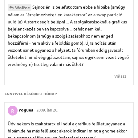
Sajnos én is belefutottam ebbe a hibába (amúgy
Wolfee
nálam az "értelmezhetetlen karaktersor" az a swap partició
uuid-je) A startx segít belépni ... A szolgáltatásoknál a grafikus
bejelentkezés be van kapcsolva ... tehát nem kell
bekapcsolnom (amúgy a szolgáltatásokhoz nem enged
hozzáférni - nem aktív a feloldás gomb). Újraindítás után
viszont ismét ugyanez a helyzet. (a fórumban eddig javasolt
ötleteket mind végigjátszottam, sajnos egyik sem vezet végső
eredményre) Esetleg valami más ötlet?
Válasz
ENNYIVEL KÉSŐBB:
3 HÓNAP
rogues
2009. jan 20.
R
Üdv!nekem is csak startx-el indul a grafikus felület,ugyanez a
hibám.de ha más felületet akarok inditani mint a gnome akkor
mi a parancs,pl fluxbox-ot /már telepitettem/