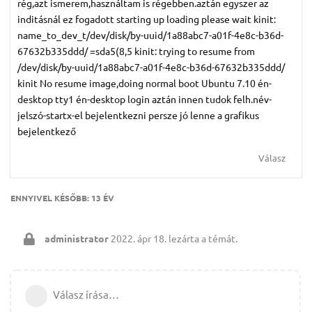
rég,azt ismerem,használtam is régebben.aztán egyszer az
inditásnál ez fogadott starting up loading please wait kinit:
name_to_dev_t/dev/disk/by-uuid/1a88abc7-a01f-4e8c-b36d-
67632b335ddd/ =sda5(8,5 kinit: trying to resume from
/dev/disk/by-uuid/1a88abc7-a01f-4e8c-b36d-67632b335ddd/
kinit No resume image,doing normal boot Ubuntu 7.10 én-
desktop tty1 én-desktop login aztán innen tudok felh.név-
jelszó-startx-el bejelentkezni persze jó lenne a grafikus
bejelentkező
Válasz
ENNYIVEL KÉSŐBB:
13 ÉV
administrator
2022. ápr 18.
lezárta a témát.
Válasz írása…