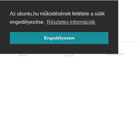
Az ubuntu.hu működésének feltétele a sütik
engedélyezése.
Részletes információk
Engedélyezem
Bejelentkezés
Főoldal
Címkék
Kezdőoldal
Blog
ÁSZF
Szabályzat
Kapcsolat
ubuntu.hu :: Magyar Ubuntu Közösség
© 2007 – 2026