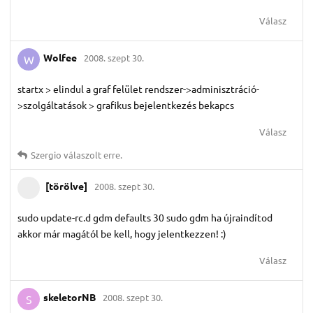
Válasz
Wolfee
2008. szept 30.
W
startx > elindul a graf felület rendszer->adminisztráció-
>szolgáltatások > grafikus bejelentkezés bekapcs
Válasz
Szergio
válaszolt erre.
[törölve]
2008. szept 30.
sudo update-rc.d gdm defaults 30 sudo gdm ha újraindítod
akkor már magától be kell, hogy jelentkezzen! :)
Válasz
skeletorNB
2008. szept 30.
S