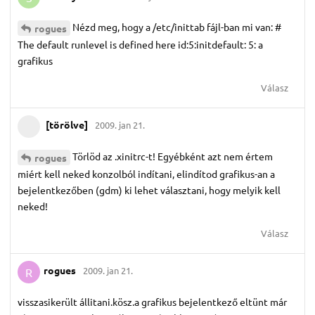
Nézd meg, hogy a /etc/inittab fájl-ban mi van: #
rogues
The default runlevel is defined here id:5:initdefault: 5: a
grafikus
Válasz
[törölve]
2009. jan 21.
Törlöd az .xinitrc-t! Egyébként azt nem értem
rogues
miért kell neked konzolból indítani, elindítod grafikus-an a
bejelentkezőben (gdm) ki lehet választani, hogy melyik kell
neked!
Válasz
rogues
2009. jan 21.
R
visszasikerült állitani.kösz.a grafikus bejelentkező eltünt már