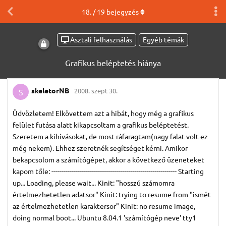
18
. /
19
bejegyzés
Asztali felhasználás
Egyéb témák
Grafikus beléptetés hiánya
skeletorNB
2008. szept 30.
S
Üdvözletem! Elkövettem azt a hibát, hogy még a grafikus
felület futása alatt kikapcsoltam a grafikus beléptetést.
Szeretem a kihívásokat, de most ráfaragtam(nagy falat volt ez
még nekem). Ehhez szeretnék segítséget kérni. Amikor
bekapcsolom a számítógépet, akkor a következő üzeneteket
kapom tőle: -------------------------------------------------------------- Starting
up... Loading, please wait... Kinit: "hosszú számomra
értelmezhetetlen adatsor" Kinit: trying to resume from "ismét
az értelmezhetetlen karaktersor" Kinit: no resume image,
doing normal boot... Ubuntu 8.04.1 'számítógép neve' tty1