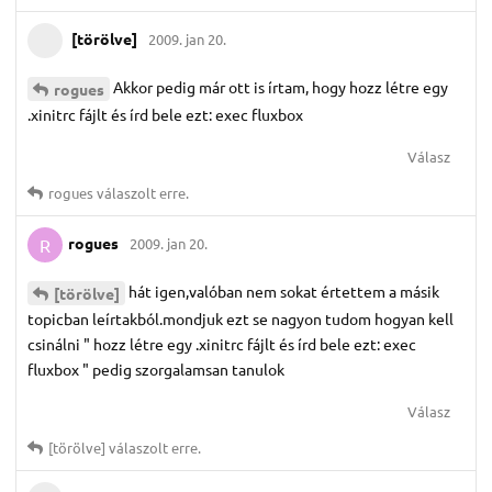
[törölve]
2009. jan 20.
Akkor pedig már ott is írtam, hogy hozz létre egy
rogues
.xinitrc fájlt és írd bele ezt: exec fluxbox
Válasz
rogues
válaszolt erre.
rogues
2009. jan 20.
R
hát igen,valóban nem sokat értettem a másik
[törölve]
topicban leírtakból.mondjuk ezt se nagyon tudom hogyan kell
csinálni " hozz létre egy .xinitrc fájlt és írd bele ezt: exec
fluxbox " pedig szorgalamsan tanulok
Válasz
[törölve]
válaszolt erre.