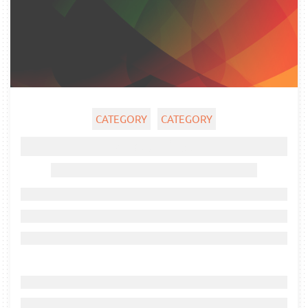
CATEGORY
CATEGORY
Ghost title