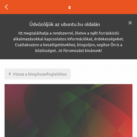
Üdvözöljük az ubuntu.hu oldalán
Itt megtalálhatja a rendszerrel, illetve a nyílt forráskódú
alkalmazásokkal kapcsolatos információkat, érdekességeket.
Csatlakozzon a beszélgetésekhez, blogoljon, segítse Ön is a
közösséget. Jó fórumozást kívánunk!
Vissza a blogösszefoglalóhoz