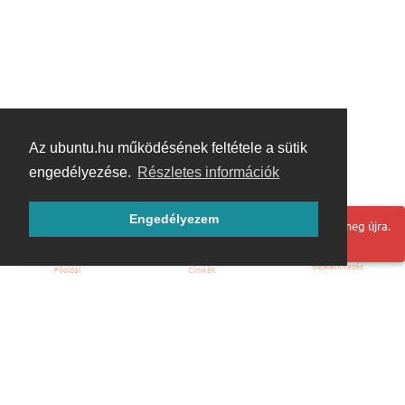
Az ubuntu.hu működésének feltétele a sütik
engedélyezése.
Részletes információk
Engedélyezem
Hoppá! Valami hiba történt. Frissítse az oldalt és próbálja meg újra.
Bejelentkezés
Főoldal
Címkék