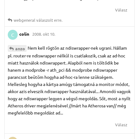
Válasz
webgeneral
válaszolt erre.
colin
2008. okt 10.
C
Nem kell rögtön az ndiswrapper-nek ugrani. Nállam
anzo
pl. router-re ndiswrapper nélkül is csatlakozik, csak az ad-hoc
miatt használok ndiswrappert. Alapból nem is töltődik be
hanem a modprobe -r ath_pci && modprobe ndiswrapper
parancsot beütöm hogyha ad-hoc-ra lenne szükségem.
Mellesleg hogyha a kártya amúgy támogatná a monitor módot,
akkor azis elveszik ndiswrapper használatával... Amondó vagyok
hogy az ndiswrapper legyen a végső megoldás. Sőt, most a nyílt
Atheros driver megjelenésével //márt ha Atherosa van// még
megfelelőbb megoldást ad...
Válasz