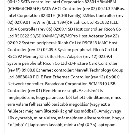
00:1f.2 SATA controller: Intel Corporation 82801HBM/HEM
(ICH8M/ICH8M-E) SATA AHCI Controller (rev 02) 00:1f.3 SMBus:
Intel Corporation 82801H (ICH8 Family) SMBus Controller (rev
02) 02:09.0 FireWire (IEEE 1394): Ricoh Co Ltd R5C832 IEEE
1394 Controller (rev 05) 02:09.1 SD Host controller: Ricoh Co
Ltd R5C822 SD/SDIO/MMC/MS/MSPro Host Adapter (rev 22)
02:09.2 System peripheral: Ricoh Co Ltd R5C843 MMC Host
Controller (rev 12) 02:09.3 System peripheral: Ricoh Co Ltd
R5C592 Memory Stick Bus Host Adapter (rev 12) 02:09.4
System peripheral: Ricoh Co Ltd xD-Picture Card Controller
(rev ff) 09:00.0 Ethernet controller: Marvell Technology Group
Ltd. 88E8040 PCI-E Fast Ethernet Controller (rev 12) 0b:00.0
Network controller: Broadcom Corporation BCM4310 USB
Controller (rev 01) Remélem ez segít. Az adsl-nél is
meglepődtem, hogy parancssorból kellett elindítanom, nincs
erre valami felhasználó barátabb megoldás? (vagy ezt a
felületet még nem ültették át grafikus módba?). Amúgy vagy
10x gyorsabb, mint a Vista, már majdnem elkeseredtem, hogy a
2x "jobb" új laptopom lassabb, mint a régi (XP-s) laptopom.