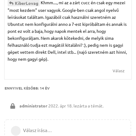
Khmm...., mi az a zárt cucc én csak egy mezei
KiberLovag
"most kezdem" user vagyok. Google-ben csak angol nyelvű
leírásokat találtam. Igazából csak használni szeretném az
Ubuntut nem konfigurálni anno a 7-est kipróbáltam és annak is
pont ez volt a baja, hogy napok mentek el arra, hogy
bekonfiguráljam. Nem akarok kötekedni, de melyik sima
felhasználó tudja ezt magától kitalálni? :), pedig nem is gagyi
gépet vettem direkt Dell, intel stb... (najó szeretném azt hinni,
hogy nem gagyi gép).
Válasz
ENNYIVEL KÉSŐBB:
14 ÉV
administrator
2022. ápr 18.
lezárta a témát.
Válasz írása…