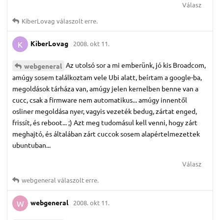
Válasz
KiberLovag
válaszolt erre.
KiberLovag
2008. okt 11.
K
Az utolsó sor a mi emberünk, jó kis Broadcom,
webgeneral
amúgy sosem találkoztam vele Ubi alatt, beírtam a google-ba,
megoldások tárháza van, amúgy jelen kernelben benne van a
cucc, csak a firmware nem automatikus... amúgy innentől
osliner megoldása nyer, vagyis vezeték bedug, zártat enged,
frissít, és reboot... ;) Azt meg tudomásul kell venni, hogy zárt
meghajtó, és általában zárt cuccok sosem alapértelmezettek
ubuntuban...
Válasz
webgeneral
válaszolt erre.
webgeneral
2008. okt 11.
W