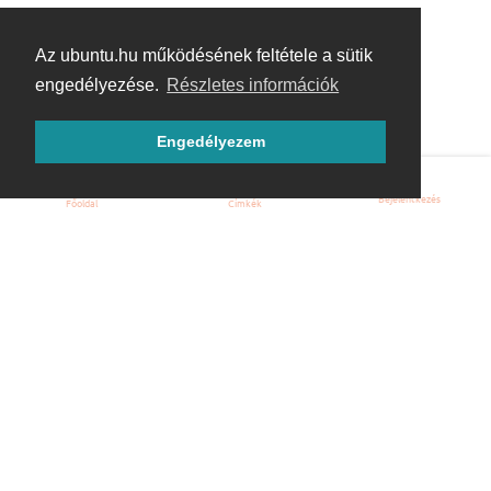
Az ubuntu.hu működésének feltétele a sütik
engedélyezése.
Részletes információk
Engedélyezem
Bejelentkezés
Főoldal
Címkék
Kezdőoldal
Blog
ÁSZF
Szabályzat
Kapcsolat
ubuntu.hu :: Magyar Ubuntu Közösség
© 2007 – 2026