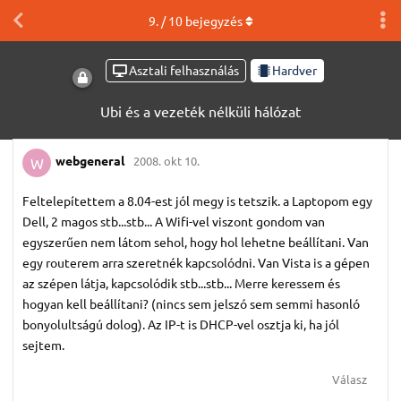
9
. /
10
bejegyzés
Asztali felhasználás
Hardver
Ubi és a vezeték nélküli hálózat
webgeneral
2008. okt 10.
W
Feltelepítettem a 8.04-est jól megy is tetszik. a Laptopom egy
Dell, 2 magos stb...stb... A Wifi-vel viszont gondom van
egyszerűen nem látom sehol, hogy hol lehetne beállítani. Van
egy routerem arra szeretnék kapcsolódni. Van Vista is a gépen
az szépen látja, kapcsolódik stb...stb... Merre keressem és
hogyan kell beállítani? (nincs sem jelszó sem semmi hasonló
bonyolultságú dolog). Az IP-t is DHCP-vel osztja ki, ha jól
sejtem.
Válasz