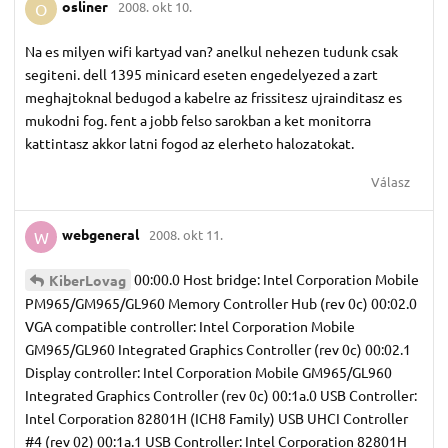
osliner
2008. okt 10.
O
Na es milyen wifi kartyad van? anelkul nehezen tudunk csak
segiteni. dell 1395 minicard eseten engedelyezed a zart
meghajtoknal bedugod a kabelre az frissitesz ujrainditasz es
mukodni fog. fent a jobb felso sarokban a ket monitorra
kattintasz akkor latni fogod az elerheto halozatokat.
Válasz
webgeneral
2008. okt 11.
W
00:00.0 Host bridge: Intel Corporation Mobile
KiberLovag
PM965/GM965/GL960 Memory Controller Hub (rev 0c) 00:02.0
VGA compatible controller: Intel Corporation Mobile
GM965/GL960 Integrated Graphics Controller (rev 0c) 00:02.1
Display controller: Intel Corporation Mobile GM965/GL960
Integrated Graphics Controller (rev 0c) 00:1a.0 USB Controller:
Intel Corporation 82801H (ICH8 Family) USB UHCI Controller
#4 (rev 02) 00:1a.1 USB Controller: Intel Corporation 82801H