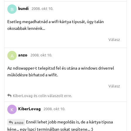
bundi
2008. okt 10.
B
Esetleg megadhatnád a wifi-kártya típusát, úgy talán
okosabbak lennénk...
Válasz
anzo
2008. okt 10.
A
Az ndiswapper-t telepitsd fel és utána a windows driverrel
müködésre bírhatod a wifit.
Válasz
KiberLovag
és
colin
válaszolt erre.
KiberLovag
2008. okt 10.
K
Ennél lehet jobb megoldás is, de a kártya típusa
anzo
kéne... egy lspci terminálban sokat segítene... :)