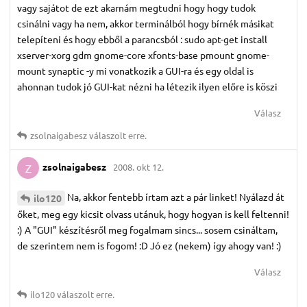
vagy sajátot de ezt akarnám megtudni hogy hogy tudok
csinálni vagy ha nem, akkor terminálból hogy bírnék másikat
telepíteni és hogy ebből a parancsból : sudo apt-get install
xserver-xorg gdm gnome-core xfonts-base pmount gnome-
mount synaptic -y mi vonatkozik a GUI-ra és egy oldal is
ahonnan tudok jó GUI-kat nézni ha létezik ilyen előre is köszi
Válasz
zsolnaigabesz
válaszolt erre.
zsolnaigabesz
2008. okt 12.
Z
Na, akkor fentebb írtam azt a pár linket! Nyálazd át
ilo120
őket, meg egy kicsit olvass utánuk, hogy hogyan is kell feltenni!
:) A "GUI" készítésről meg fogalmam sincs... sosem csináltam,
de szerintem nem is fogom! :D Jó ez (nekem) így ahogy van! :)
Válasz
ilo120
válaszolt erre.