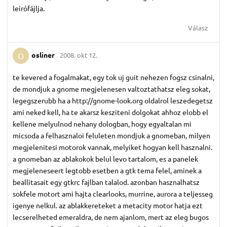
leirófájlja.
Válasz
osliner
2008. okt 12.
O
te kevered a fogalmakat, egy tok uj guit nehezen fogsz csinalni,
de mondjuk a gnome megjelenesen valtoztathatsz eleg sokat,
legegszerubb ha a http://gnome-look.org oldalrol leszedegetsz
ami neked kell, ha te akarsz kesziteni dolgokat ahhoz elobb el
kellene melyulnod nehany dologban, hogy egyaltalan mi
micsoda a felhasznaloi feluleten mondjuk a gnomeban, milyen
megjelenitesi motorok vannak, melyiket hogyan kell hasznalni.
a gnomeban az ablakokok belul levo tartalom, es a panelek
megjeleneseert legtobb esetben a gtk tema felel, aminek a
beallitasait egy gtkrc fajlban talalod. azonban hasznalhatsz
sokfele motort ami hajta clearlooks, murrine, aurora a teljesseg
igenye nelkul. az ablakkereteket a metacity motor hatja ezt
lecserelheted emeraldra, de nem ajanlom, mert az eleg bugos