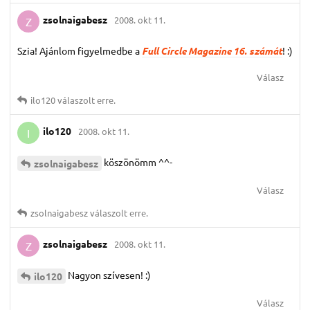
zsolnaigabesz
2008. okt 11.
Z
Szia! Ajánlom figyelmedbe a
Full Circle Magazine 16. számát
! :)
Válasz
ilo120
válaszolt erre.
ilo120
2008. okt 11.
I
köszönömm ^^-
zsolnaigabesz
Válasz
zsolnaigabesz
válaszolt erre.
zsolnaigabesz
2008. okt 11.
Z
Nagyon szívesen! :)
ilo120
Válasz