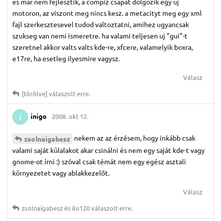
es mar nem fejlesztik, a compiz csapat dolgozik egy uj
motoron, az viszont meg nincs kesz. a metacityt meg egy xml
fajl szerkesztesevel tudod valtoztatni, amihez ugyancsak
szukseg van nemi ismeretre. ha valami teljesen uj "gui"-t
szeretnel akkor valts valts kde-re, xfcere, valamelyik boxra,
e17re, ha esetleg ilyesmire vagysz.
Válasz
[törölve]
válaszolt erre.
inigo
2008. okt 12.
I
nekem az az érzésem, hogy inkább csak
zsolnaigabesz
valami saját külalakot akar csinálni és nem egy saját kde-t vagy
gnome-ot írni :) szóval csak témát nem egy egész asztali
környezetet vagy ablakkezelőt.
Válasz
zsolnaigabesz
és
ilo120
válaszolt erre.