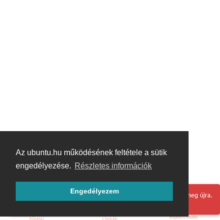
Az ubuntu.hu működésének feltétele a sütik
engedélyezése.
Részletes információk
Engedélyezem
Hoppá! Valami hiba történt. Frissítse az oldalt és próbálja meg újra.
Bejelentkezés
Főoldal
Címkék