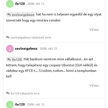
ilo120
2008. okt 12.
I
hát ha nem is teljesen egyedül de egy olyat
zsolnaigabesz
szeretnék hogy egy mintára csinálni
Válasz
zsolnaigabesz
válaszolt erre.
zsolnaigabesz
2008. okt 12.
Z
Hát barátom nemtom mire vállalkozol... én azt
ilo120
hittem, hogy telepítesz egy csupasz Ubuntut (GUI nélkül) és
rádobsz egy XFCE-t... :S tudom, tudom... hinni a templomban
kell
Válasz
ilo120
válaszolt erre.
ilo120
2008. okt 12.
I