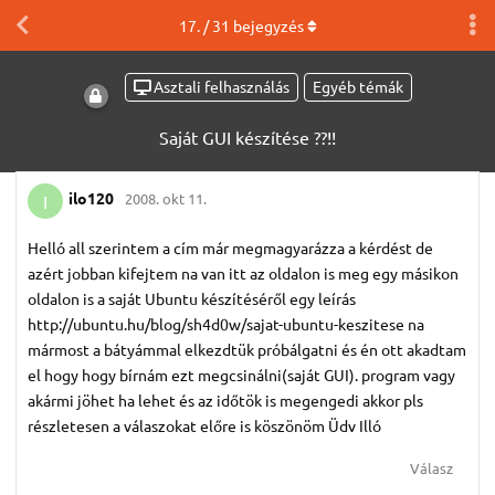
17
. /
31
bejegyzés
Asztali felhasználás
Egyéb témák
Saját GUI készítése ??!!
ilo120
2008. okt 11.
I
Helló all szerintem a cím már megmagyarázza a kérdést de
azért jobban kifejtem na van itt az oldalon is meg egy másikon
oldalon is a saját Ubuntu készítéséről egy leírás
http://ubuntu.hu/blog/sh4d0w/sajat-ubuntu-keszitese na
mármost a bátyámmal elkezdtük próbálgatni és én ott akadtam
el hogy hogy bírnám ezt megcsinálni(saját GUI). program vagy
akármi jöhet ha lehet és az időtök is megengedi akkor pls
részletesen a válaszokat előre is köszönöm Üdv Illó
Válasz