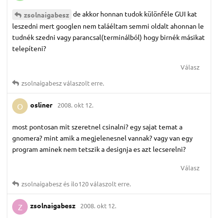
de akkor honnan tudok különféle GUI kat
zsolnaigabesz
leszedni mert googlen nem taláéltam semmi oldalt ahonnan le
tudnék szedni vagy parancsal(terminálból) hogy birnék másikat
telepíteni?
Válasz
zsolnaigabesz
válaszolt erre.
osliner
2008. okt 12.
O
most pontosan mit szeretnel csinalni? egy sajat temat a
gnomera? mint amik a megjelenesnel vannak? vagy van egy
program aminek nem tetszik a designja es azt lecserelni?
Válasz
zsolnaigabesz
és
ilo120
válaszolt erre.
zsolnaigabesz
2008. okt 12.
Z