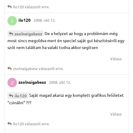
ilo120
válaszolt erre.
ilo120
2008. okt 12.
I
De a helyzet az hogy a problémám még
zsolnaigabesz
most sincs megoldva mert én speciel saját gui készítéséről egy
szót nem találtam ha valaki tudna akkor segítsen
Válasz
zsolnaigabesz
válaszolt erre.
zsolnaigabesz
2008. okt 12.
Z
Saját magad akarsz egy komplett grafikus felületet
ilo120
"csinálni" ???
Válasz
ilo120
válaszolt erre.