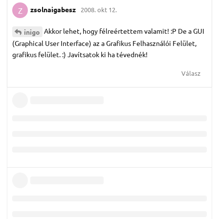
zsolnaigabesz
2008. okt 12.
Z
Akkor lehet, hogy félreértettem valamit! :P De a GUI
inigo
(Graphical User Interface) az a Grafikus Felhasználói Felület,
grafikus felület. :) Javítsatok ki ha tévednék!
Válasz