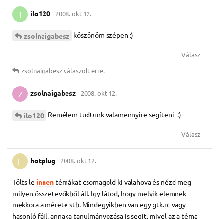
ilo120
2008. okt 12.
I
köszönöm szépen :)
zsolnaigabesz
Válasz
zsolnaigabesz
válaszolt erre.
zsolnaigabesz
2008. okt 12.
Z
Remélem tudtunk valamennyire segíteni! :)
ilo120
Válasz
hotplug
2008. okt 12.
H
Tölts le
innen
témákat csomagold ki valahova és nézd meg
milyen összetevőkből áll. Igy látod, hogy melyik elemnek
mekkora a mérete stb. Mindegyikben van egy gtk.rc vagy
hasonló fájl, annaka tanulmányozása is segit, mivel az a téma