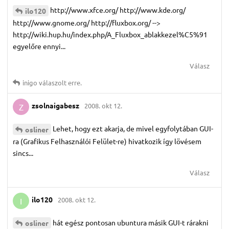
http://www.xfce.org/ http://www.kde.org/
ilo120
http://www.gnome.org/ http://fluxbox.org/ -->
http://wiki.hup.hu/index.php/A_Fluxbox_ablakkezel%C5%91
egyelőre ennyi...
Válasz
inigo
válaszolt erre.
zsolnaigabesz
2008. okt 12.
Z
Lehet, hogy ezt akarja, de mivel egyfolytában GUI-
osliner
ra (Grafikus Felhasználói Felület-re) hivatkozik így lövésem
sincs...
Válasz
ilo120
2008. okt 12.
I
hát egész pontosan ubuntura másik GUI-t rárakni
osliner