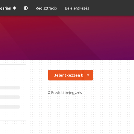
garian
Regisztráció
Bejelentkezés
Jelentkezzen be a válaszhoz
Eredeti bejegyzés