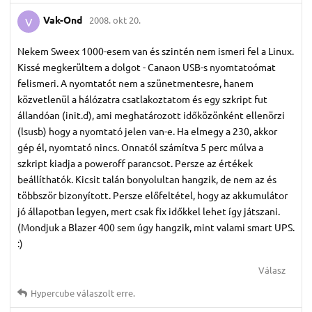
Vak-Ond
2008. okt 20.
V
Nekem Sweex 1000-esem van és szintén nem ismeri fel a Linux.
Kissé megkerültem a dolgot - Canaon USB-s nyomtatoómat
felismeri. A nyomtatót nem a szünetmentesre, hanem
közvetlenül a hálózatra csatlakoztatom és egy szkript fut
állandóan (init.d), ami meghatározott időközönként ellenörzi
(lsusb) hogy a nyomtató jelen van-e. Ha elmegy a 230, akkor
gép él, nyomtató nincs. Onnatól számítva 5 perc múlva a
szkript kiadja a poweroff parancsot. Persze az értékek
beállíthatók. Kicsit talán bonyolultan hangzik, de nem az és
többször bizonyított. Persze előfeltétel, hogy az akkumulátor
jó állapotban legyen, mert csak fix időkkel lehet így játszani.
(Mondjuk a Blazer 400 sem úgy hangzik, mint valami smart UPS.
:)
Válasz
Hypercube
válaszolt erre.