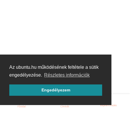
Az ubuntu.hu működésének feltétele a sütik
engedélyezése.
Részletes információk
Engedélyezem
Bejelentkezés
Főoldal
Címkék