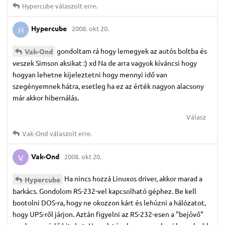
Hypercube
válaszolt erre.
Hypercube
2008. okt 20.
H
gondoltam rá hogy lemegyek az autós boltba és
Vak-Ond
veszek Simson aksikat :) xd Na de arra vagyok kíváncsi hogy
hogyan lehetne kijeleztetni hogy mennyi idő van
szegényemnek hátra, esetleg ha ez az érték nagyon alacsony
már akkor hibernálás.
Válasz
Vak-Ond
válaszolt erre.
Vak-Ond
2008. okt 20.
V
Ha nincs hozzá Linuxos driver, akkor marad a
Hypercube
barkács. Gondolom RS-232-vel kapcsolható géphez. Be kell
bootolni DOS-ra, hogy ne okozzon kárt és lehúzni a hálózatot,
hogy UPS-ről járjon. Aztán figyelni az RS-232-esen a "bejövő"