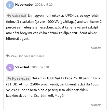
Hypercube
2008. okt 20.
H
Én nagyon nem értek az UPS-hez, ez egy fehér
Vak-Ond
doboz, 3 csatlakozója van 1000 VA (gyárilag...) ami szerintem 2
percre sem elég jelen esetben. szóval kellene valami szkript
ami nézi hogy mi van és ha gáznak találja a szituációt akkor
hibernál egyet.
Válasz
Vak-Ond
válaszolt erre.
Vak-Ond
2008. okt 20.
V
Nekem is 1000 V/A És kábé 25-30 percig bírja
Hypercube
(2 HDD, Athlon 2500+ proci, venti, venti, venti stb.) Ha 1000
VA-es a cucc és nem bírja 2 percig sem, akkor az akkuk
kaqkkosak benne. Cserélni kell. Megéri.
Válasz