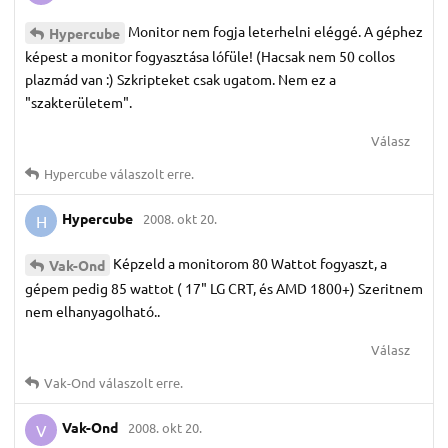
Monitor nem fogja leterhelni eléggé. A géphez
Hypercube
képest a monitor fogyasztása lófüle! (Hacsak nem 50 collos
plazmád van :) Szkripteket csak ugatom. Nem ez a
"szakterületem".
Válasz
Hypercube
válaszolt erre.
Hypercube
2008. okt 20.
H
Képzeld a monitorom 80 Wattot fogyaszt, a
Vak-Ond
gépem pedig 85 wattot ( 17" LG CRT, és AMD 1800+) Szeritnem
nem elhanyagolható..
Válasz
Vak-Ond
válaszolt erre.
Vak-Ond
2008. okt 20.
V