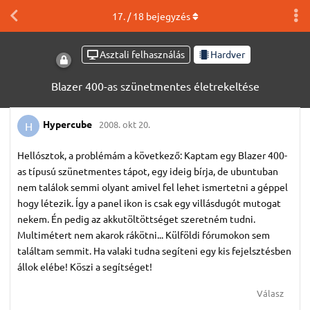
17
. /
18
bejegyzés
Asztali felhasználás
Hardver
Blazer 400-as szünetmentes életrekeltése
Hypercube
2008. okt 20.
H
Hellósztok, a problémám a következő: Kaptam egy Blazer 400-
as típusú szünetmentes tápot, egy ideig bírja, de ubuntuban
nem találok semmi olyant amivel fel lehet ismertetni a géppel
hogy létezik. Így a panel ikon is csak egy villásdugót mutogat
nekem. Én pedig az akkutöltöttséget szeretném tudni.
Multimétert nem akarok rákötni... Külföldi fórumokon sem
találtam semmit. Ha valaki tudna segíteni egy kis fejelsztésben
állok elébe! Köszi a segítséget!
Válasz