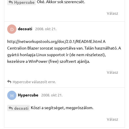
Oké. Akkor sok szerencsét.
Hypercube
Válasz
decoati
2008. okt 21.
D
http://networkupstools.org/doc/2.0.1/README.html A
Centralion Blazer sorozat supportálva van. Talán használható. A
gyártó honlapja Linux supportot ír (de nem részletezi),
kezelésre a WinPower (free) szoftvert ajánlja.
Válasz
Hypercube
válaszolt erre.
Hypercube
2008. okt 21.
H
Köszi a segítséget, megprószálom.
decoati
Válasz