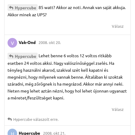
85 watt? Akkor az noti. Annak van saját akkuja.
Hypercube
Akkor minek az UPS?
Válasz
Vak-Ond
2008. okt 20.
V
Lehet benne 6 voltos 12 voltos ritkább
Hypercube
esetben 24 voltos akksi. Nagy valószínűséggel zselés. Ha
tényleg használni akarod, szakival szét kell kapatni és
megnézni, hogy milyenek vannak benne. Általában ki szoktak
száradni, még zörögnek is ha megrázod. Akkor már annyi neki.
Neten meg lehet aztán nézni, hogy hol lehet újonnan ugyanazt
a méretet/feszültséget kapni.
Válasz
Hypercube
válaszolt erre.
Hypercube
2008. okt 21.
H