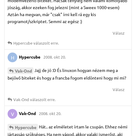
modemvezérlő biteket. Hacsak tényleg nem valami komolyabb
jószág, akkor ezeken fog jelezni (mint a Sweex 1000-esem)
Aztán ha megvan, már "csak" írni kell rá egy kis
programot/szkriptet. Semmi az egész :)
Válasz
Hypercube
válaszolt erre.
Hypercube
2008. okt 20.
H
Jajj de jó :D És linuxon hogyan nézem meg a
Vak-Ond
bejövő biteket és hogy a francba fogom eldönteni hogy mi mi?
Válasz
Vak-Ond
válaszolt erre.
Vak-Ond
2008. okt 20.
V
Hát.. az elméletet írtam le csupán. Ehhez némi
Hypercube
jártasság szükséges. Ha nem vágod, akkor valaki ismerőst, aki