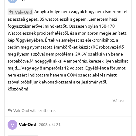
Annyira hülye nem vagyok hogy nem ismerem fel
Vak-Ond
az asztali gépet. 85 wattot eszik a gépem. Lemértem házi
fogyasztásmérővel mindkettőt. Összesen oylan 150-170
Wattot esznek prociterheléstől, és a monitoron megjelenített
kép függvényében. Értek valamelyest az elektronikához, a
tesóm meg nyomtatott áramköröket készít (RC robotvezérlő
meg ilyesmi) szóval nem probléma. 2X 6V-os akksi van benne
sorbakötve.Mindeggyik akksi 4 amperórás. keresek ilyen aksikat
majd.... Vagy egy 8 amperórás 12 voltost. Egyébként a fórumot
nem ezért indítottam hanem a COM os adatlekérés miatt
szóval próbáljunk elvonatkoztatni a teljesítménytől,
köszönöm!
Válasz
Vak-Ond
válaszolt erre.
Vak-Ond
2008. okt 21.
V