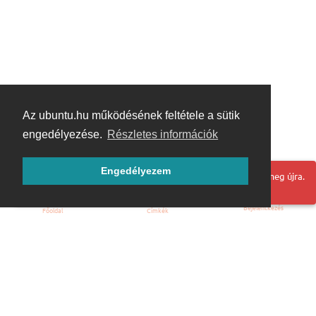
Az ubuntu.hu működésének feltétele a sütik
engedélyezése.
Részletes információk
Engedélyezem
Hoppá! Valami hiba történt. Frissítse az oldalt és próbálja meg újra.
Bejelentkezés
Főoldal
Címkék