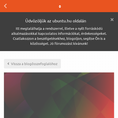
Üdvözöljük az ubuntu.hu oldalán
Itt megtalálhatja a rendszerrel, illetve a nyílt forráskódú
alkalmazásokkal kapcsolatos információkat, érdekességeket.
Csatlakozzon a beszélgetésekhez, blogoljon, segítse Ön is a
közösséget. Jó fórumozást kívánunk!
Vissza a blogösszefoglalóhoz