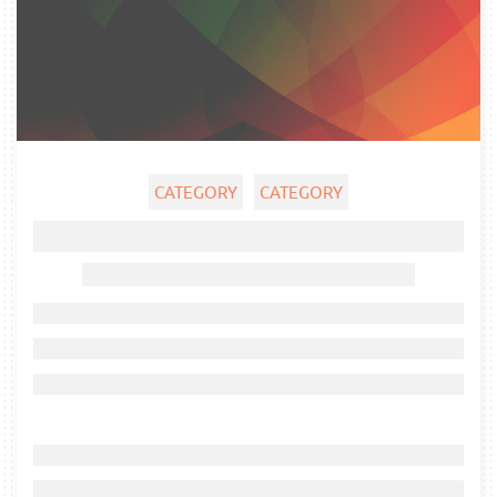
CATEGORY
CATEGORY
Ghost title