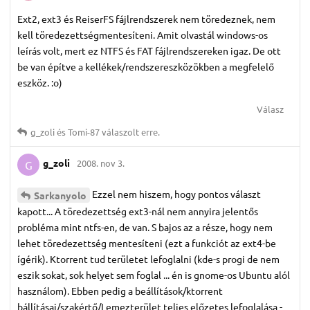
Ext2, ext3 és ReiserFS fájlrendszerek nem töredeznek, nem
kell töredezettségmentesíteni. Amit olvastál windows-os
leírás volt, mert ez NTFS és FAT fájlrendszereken igaz. De ott
be van építve a kellékek/rendszereszközökben a megfelelő
eszköz. :o)
Válasz
g_zoli
és
Tomi-87
válaszolt erre.
g_zoli
2008. nov 3.
G
Ezzel nem hiszem, hogy pontos választ
Sarkanyolo
kapott... A töredezettség ext3-nál nem annyira jelentős
probléma mint ntfs-en, de van. S bajos az a része, hogy nem
lehet töredezettség mentesíteni (ezt a funkciót az ext4-be
ígérik). Ktorrent tud területet lefoglalni (kde-s progi de nem
eszik sokat, sok helyet sem foglal ... én is gnome-os Ubuntu alól
használom). Ebben pedig a beállítások/ktorrent
bállításai/szakértő/Lemezterület teljes előzetes lefoglalása -