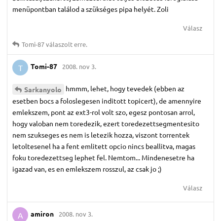
menüpontban találod a szükséges pipa helyét. Zoli
Válasz
Tomi-87
válaszolt erre.
Tomi-87
2008. nov 3.
T
hmmm, lehet, hogy tevedek (ebben az
Sarkanyolo
esetben bocs a foloslegesen inditott topicert), de amennyire
emlekszem, pont az ext3-rol volt szo, egesz pontosan arrol,
hogy valoban nem toredezik, ezert toredezettsegmentesito
nem szukseges es nem is letezik hozza, viszont torrentek
letoltesenel ha a fent emlitett opcio nincs beallitva, magas
foku toredezettseg lephet fel. Nemtom... Mindenesetre ha
igazad van, es en emlekszem rosszul, az csak jo ;)
Válasz
amiron
2008. nov 3.
A