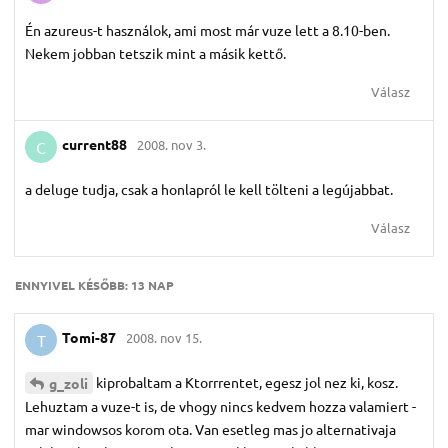
Én azureus-t használok, ami most már vuze lett a 8.10-ben.
Nekem jobban tetszik mint a másik kettő.
Válasz
current88
2008. nov 3.
C
a deluge tudja, csak a honlapról le kell tölteni a legújabbat.
Válasz
ENNYIVEL KÉSŐBB:
13 NAP
Tomi-87
2008. nov 15.
T
kiprobaltam a Ktorrrentet, egesz jol nez ki, kosz.
g_zoli
Lehuztam a vuze-t is, de vhogy nincs kedvem hozza valamiert -
mar windowsos korom ota. Van esetleg mas jo alternativaja