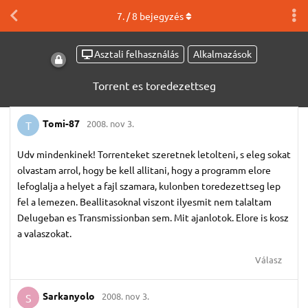
7
. /
8
bejegyzés
Asztali felhasználás
Alkalmazások
Torrent es toredezettseg
Tomi-87
2008. nov 3.
T
Udv mindenkinek! Torrenteket szeretnek letolteni, s eleg sokat
olvastam arrol, hogy be kell allitani, hogy a programm elore
lefoglalja a helyet a fajl szamara, kulonben toredezettseg lep
fel a lemezen. Beallitasoknal viszont ilyesmit nem talaltam
Delugeban es Transmissionban sem. Mit ajanlotok. Elore is kosz
a valaszokat.
Válasz
Sarkanyolo
2008. nov 3.
S