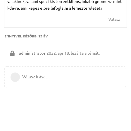
valakinek, valami speci kis torrentkliens, inkabb gnome-ra mint
kde-re, ami kepes elore lefoglalni a lemezteruletet?
Válasz
ENNYIVEL KÉSŐBB:
13 ÉV
administrator
2022. ápr 18.
lezárta a témát.
Válasz írása…