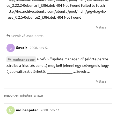
ce_2.22.2-0ubuntu1_i386.deb 404 Not Found Failed to fetch
http://hu.archive.ubuntu.com/ubuntu/pool/main/g/gvfs/gvfs-
fuse_0.2.5-0ubuntu2_i386.deb 404 Not Found
Válasz
Sevoir
válaszolt erre.
Sevoir
2008. nov 5.
S
alt+f2 > "update-manager -d" (elötte persze
molnar.​peter
zárd be a frissítés panelt) meg kell jelenni egy szövegnek, hogy
újabb változat elérhető.. ______________ ..::Sevoir::..
Válasz
ENNYIVEL KÉSŐBB:
6 NAP
molnar.​peter
2008. nov 11.
M