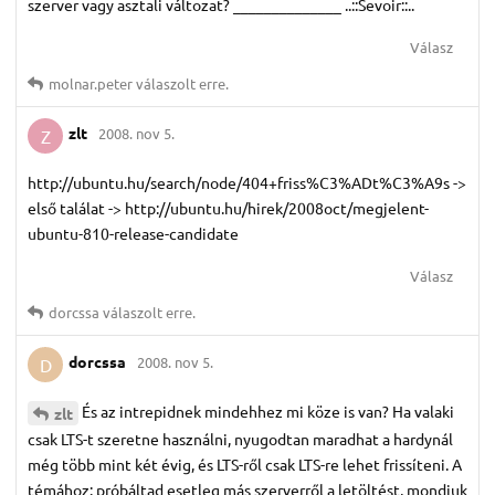
szerver vagy asztali változat? ______________ ..::Sevoir::..
Válasz
molnar.​peter
válaszolt erre.
zlt
2008. nov 5.
Z
http://ubuntu.hu/search/node/404+friss%C3%ADt%C3%A9s ->
első találat -> http://ubuntu.hu/hirek/2008oct/megjelent-
ubuntu-810-release-candidate
Válasz
dorcssa
válaszolt erre.
dorcssa
2008. nov 5.
D
És az intrepidnek mindehhez mi köze is van? Ha valaki
zlt
csak LTS-t szeretne használni, nyugodtan maradhat a hardynál
még több mint két évig, és LTS-ről csak LTS-re lehet frissíteni. A
témához: próbáltad esetleg más szerverről a letöltést, mondjuk