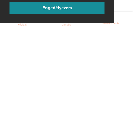
Engedélyezem
Bejelentkezés
Főoldal
Címkék
Kezdőoldal
Blog
ÁSZF
Szabályzat
Kapcsolat
ubuntu.hu :: Magyar Ubuntu Közösség
© 2007 – 2026
Önkéntes segítők:
Megtekintés