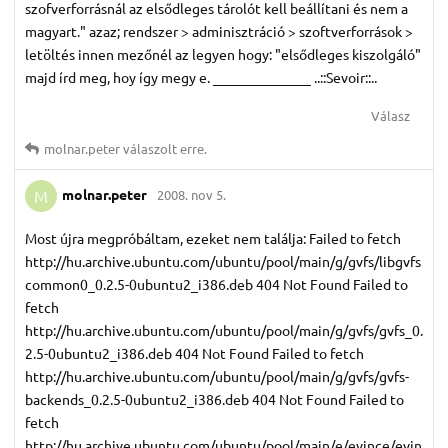
szofverforrásnál az elsődleges tárolót kell beállítani és nem a
magyart." azaz; rendszer > adminisztráció > szoftverforrások >
letöltés innen mezőnél az legyen hogy: "elsődleges kiszolgáló"
majd írd meg, hoy így megy e. ______________ ..::Sevoir::..
Válasz
molnar.​peter
válaszolt erre.
molnar.​peter
2008. nov 5.
M
Most újra megpróbáltam, ezeket nem találja: Failed to fetch
http://hu.archive.ubuntu.com/ubuntu/pool/main/g/gvfs/libgvfs
common0_0.2.5-0ubuntu2_i386.deb 404 Not Found Failed to
fetch
http://hu.archive.ubuntu.com/ubuntu/pool/main/g/gvfs/gvfs_0.
2.5-0ubuntu2_i386.deb 404 Not Found Failed to fetch
http://hu.archive.ubuntu.com/ubuntu/pool/main/g/gvfs/gvfs-
backends_0.2.5-0ubuntu2_i386.deb 404 Not Found Failed to
fetch
http://hu.archive.ubuntu.com/ubuntu/pool/main/e/evince/evin