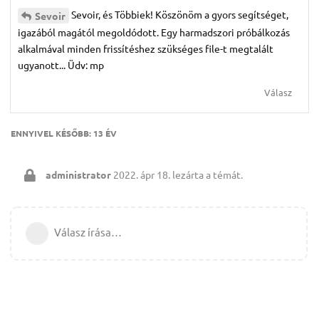
Sevoir, és Többiek! Köszönöm a gyors segítséget,
Sevoir
igazából magától megoldódott. Egy harmadszori próbálkozás
alkalmával minden frissítéshez szükséges file-t megtalált
ugyanott... Üdv: mp
Válasz
ENNYIVEL KÉSŐBB:
13 ÉV
administrator
2022. ápr 18.
lezárta a témát.
Válasz írása…