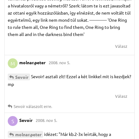
a hivatalosról vagy a németről? Szerk: látom te is ezt javasoltad
az ottani egyik hozzászólásban, így elnézést, de nem voltált túl
egyértelmű, egy link nem mond túl sokat. -------------- 'One Ring
to rule them all, One Ring to find them, One Ring to bring
them all and in the darkness bind them'
Válasz
molnar.​peter
2008. nov 5.
M
Sevoir! asztali zlt! Ezzel a két linkkel mit is kezdjek?
Sevoir
mp
Válasz
Sevoir
válaszolt erre.
Sevoir
2008. nov 5.
S
idézet: "Már kb.2-3x leírták, hogy a
molnar.​peter