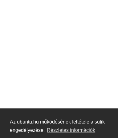
Az ubuntu.hu működésének feltétele a sütik
engedélyezése.
Részletes információk