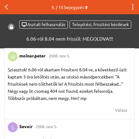
9
. /
10
bejegyzés
Asztali felhasználás
Telepítési, frissítési kérdések
6.06-ról 8.04 nem frissül: MEGOLDVA!!!
molnar.​peter
2008. nov 5.
M
Sziasztok! 6.06-ról akartam frissíteni 8.04-re, a következő üzit
kaptam 3 óra letöltés után, az utolsó másodpercekben: "A
frissítések nem tölthetők le! A frissítés most félbeszakad..."
Négy vagy öt csomag 404 not found, ezeket felsorolja.
Többször próbáltam, nem megy. Hm? mp
Válasz
Sevoir
2008. nov 5.
S