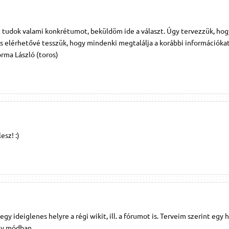
 tudok valami konkrétumot, beküldöm ide a választ. Úgy tervezzük, hog
 is elérhetővé tesszük, hogy mindenki megtalálja a korábbi információkat
rma László (toros)
sz! :)
gy ideiglenes helyre a régi wikit, ill. a fórumot is. Terveim szerint egy
ly módban.