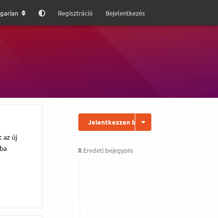
garian
Regisztráció
Bejelentkezés
Jelentkezzen be a válaszhoz
 az új
iba
Eredeti bejegyzés