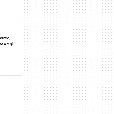
inuxos,
t a régi