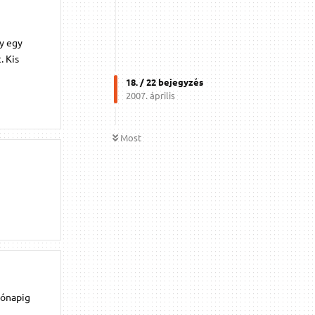
y egy
. Kis
18
. /
22
bejegyzés
2007. április
Most
 hónapig