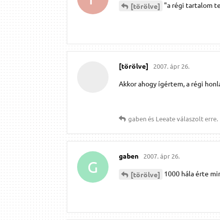
"a régi tartalom 
[törölve]
[törölve]
2007. ápr 26.
Akkor ahogy ígértem, a régi honl
gaben
és
Leeate
válaszolt erre.
gaben
2007. ápr 26.
G
1000 hála érte mi
[törölve]