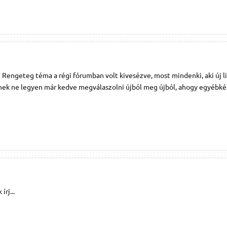
 Rengeteg téma a régi fórumban volt kivesézve, most mindenki, aki új l
knek ne legyen már kedve megválaszolni újból meg újból, ahogy egyébkén
írj...