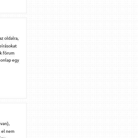
z oldalra,
eírásokat
ik fórum
honlap egy
van),
n el nem
így