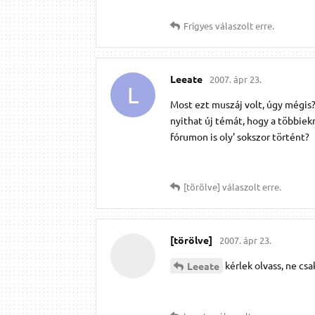
Frigyes
válaszolt erre.
Leeate
2007. ápr 23.
L
Most ezt muszáj volt, úgy mégis?
nyithat új témát, hogy a többie
fórumon is oly' sokszor történt?
[törölve]
válaszolt erre.
[törölve]
2007. ápr 23.
kérlek olvass, ne csak 
Leeate