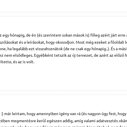
sz egy hónapig, de én (és szerintem sokan mások is) főleg azért járt erre a
szólásokat és a leírásokat, hogy okosodjon. Most még ezeket a főoldali l
nne, ha legalább ezt visszahoznátok (de ne csak egy hónapig..). És a más
ez nem elsődleges. Egyébként tetszik az új tervezet, de azért az előző 
ette, és az is volt.
:) már leírtam, hogy amennyiben igény van rá (és nagyon úgy fest, hogy 
észében megmentésre kerül egészen addig, amíg valami adatvesztés oká
n vagyunk vele, hogy ez a fórum még nem az igazi, higgyétek el, nem fog 