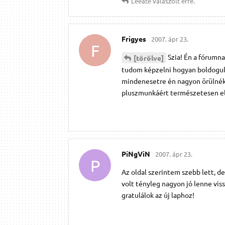
Leeate
válaszolt erre.
Frigyes
2007. ápr 23.
F
Szia! Én a fórumna
[törölve]
tudom képzelni hogyan boldogult
mindenesetre én nagyon örülnék 
pluszmunkáért természetesen elő
PiNgViN
2007. ápr 23.
P
Az oldal szerintem szebb lett, d
volt tényleg nagyon jó lenne vis
gratulálok az új laphoz!