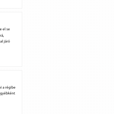
e el se
rá,
al járó
i a régibe
 Egyébként