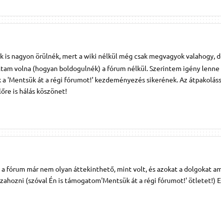
k is nagyon örülnék, mert a wiki nélkül még csak megvagyok valahogy, d
am volna (hogyan boldogulnék) a fórum nélkül. Szerintem igény lenne 
a 'Mentsük át a régi fórumot!' kezdeményezés sikerének. Az átpakoláss
re is hálás köszönet!
e a fórum már nem olyan áttekinthető, mint volt, és azokat a dolgokat am
szahozni (szóval Én is támogatom'Mentsük át a régi fórumot!' ötletet!)