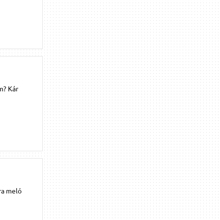
m? Kár
ra meló