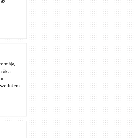
formája,
zzük a
ör
y szerintem