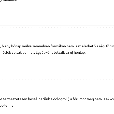
nti, h egy hónap múlva semmilyen formában nem lesz elérhető a régi fóru
mációk voltak benne... Egyébként tetszik az új honlap.
kor természetesen beszélhetünk a dologról :) a fórumot még nem is akko
bb lenne.