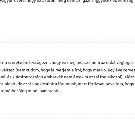
lten szeretném leszögezni, hogy ez még messze nem az oldal végleges 
 váltást (nem tudom, hogy le merjem-e írni, hogy már kb. egy éve terve
lami, és kulcsfontosságú emberkék nem értek rá ezzel foglalkozni). elősz
i az oldalt, de aztán nekiesünk a fórumnak, mert férfiasan bevallom, hog
g, remélhetőleg minél hamarabb...