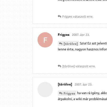
Frigyes
válaszolt erre.
Frigyes
2007. ápr 23.
F
Szia! Ez azt jele
[törölve]
lenne érte, nagyon hasznos infor
[törölve]
válaszolt erre.
[törölve]
2007. ápr 23.
ha van rá igény, ak
Frigyes
átpakolni, a wiki már problémása