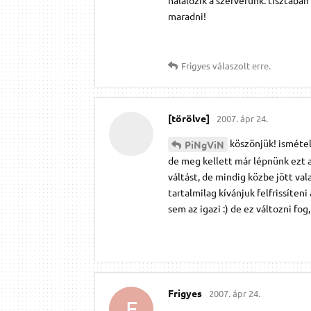
maradni!
Frigyes
válaszolt erre.
[törölve]
2007. ápr 24.
köszönjük! isméte
PiNgViN
de meg kellett már lépnünk ezt a
váltást, de mindig közbe jött va
tartalmilag kívánjuk felfrissíten
sem az igazi :) de ez változni fo
Frigyes
2007. ápr 24.
F