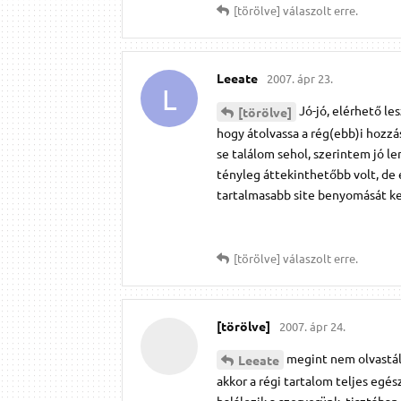
[törölve]
válaszolt erre.
Leeate
2007. ápr 23.
L
Jó-jó, elérhető le
[törölve]
hogy átolvassa a rég(ebb)i hozzá
se találom sehol, szerintem jó le
tényleg áttekinthetőbb volt, de 
tartalmasabb site benyomását kelt
[törölve]
válaszolt erre.
[törölve]
2007. ápr 24.
megint nem olvastál 
Leeate
akkor a régi tartalom teljes eg
halálozik a szerverünk. tisztába