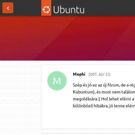
Mephi
2007. ápr 23.
M
Szép és jó ez az új fórum, de a 
Kubuntum), és most nem találom 
megoldására.:) Hol lehet elérni 
különböző hibákra, jó lenne elér