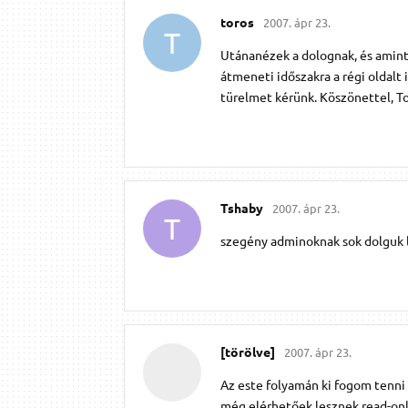
toros
2007. ápr 23.
T
Utánanézek a dolognak, és amint
átmeneti időszakra a régi oldalt
türelmet kérünk. Köszönettel, To
Tshaby
2007. ápr 23.
T
szegény adminoknak sok dolguk le
[törölve]
2007. ápr 23.
Az este folyamán ki fogom tenni e
még elérhetőek lesznek read-on