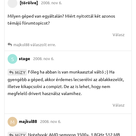
[törölve]
2008. nov 6.
Milyen géped van egyáltalán? Miért nyitottál két azonos
témájú fórumtopicot?
Válasz
majkul88
válaszolt erre.
stage
2008. nov 6.
S
Főleg ha abban is van munkaasztal váltó ;-) Ha
MiZY
gyengébb a géped, akkor érdemes lecserélni az ablakkezelőt,
illetve kikapcsolni a compizt. De az is lehet, hogy nem
megfelelő drivert használsz valamihez.
Válasz
majkul88
2008. nov 6.
M
Notebook: AMD sempron 3500+, 1,8GHz 512 MB
MiZY