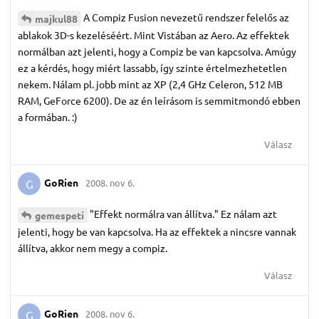
A Compiz Fusion nevezetű rendszer felelős az
majkul88
ablakok 3D-s kezeléséért. Mint Vistában az Aero. Az effektek
normálban azt jelenti, hogy a Compiz be van kapcsolva. Amúgy
ez a kérdés, hogy miért lassabb, így szinte értelmezhetetlen
nekem. Nálam pl. jobb mint az XP (2,4 GHz Celeron, 512 MB
RAM, GeForce 6200). De az én leírásom is semmitmondó ebben
a formában. :)
Válasz
GoRien
2008. nov 6.
G
"Effekt normálra van állítva." Ez nálam azt
gemespeti
jelenti, hogy be van kapcsolva. Ha az effektek a nincsre vannak
állítva, akkor nem megy a compiz.
Válasz
GoRien
2008. nov 6.
G