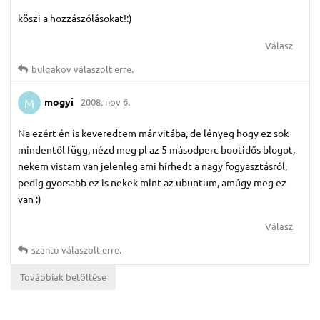
köszi a hozzászólásokat!:)
Válasz
bulgakov
válaszolt erre.
mogyi
2008. nov 6.
M
Na ezért én is keveredtem már vitába, de lényeg hogy ez sok
mindentől függ, nézd meg pl az 5 másodperc bootidős blogot,
nekem vistam van jelenleg ami hírhedt a nagy fogyasztásról,
pedig gyorsabb ez is nekek mint az ubuntum, amúgy meg ez
van :)
Válasz
szanto
válaszolt erre.
Továbbiak betöltése