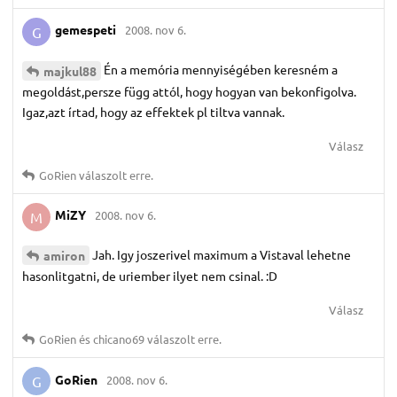
gemespeti
2008. nov 6.
G
Én a memória mennyiségében keresném a
majkul88
megoldást,persze függ attól, hogy hogyan van bekonfigolva.
Igaz,azt írtad, hogy az effektek pl tiltva vannak.
Válasz
GoRien
válaszolt erre.
MiZY
2008. nov 6.
M
Jah. Igy joszerivel maximum a Vistaval lehetne
amiron
hasonlitgatni, de uriember ilyet nem csinal. :D
Válasz
GoRien
és
chicano69
válaszolt erre.
GoRien
2008. nov 6.
G