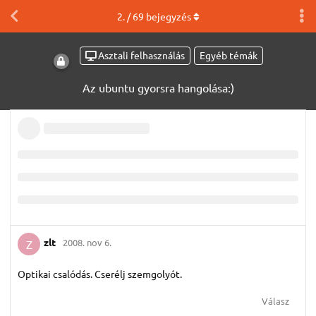
2
. /
69
bejegyzés
Asztali felhasználás
Egyéb témák
Az ubuntu gyorsra hangolása:)
zlt
2008. nov 6.
Z
Optikai csalódás. Cserélj szemgolyót.
Válasz