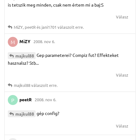
is tetszik meg minden, csak nem értem mi a baj:S
Válasz
MiZY
,
peetR
és
jani1701
válaszolt erre.
MiZY
2008. nov 6.
M
Gep parameterei? Compiz fut? Effekteket
majkul88
hasznalsz? Stb...
Válasz
majkul88
válaszolt erre.
peetR
2008. nov 6.
P
gép config?
majkul88
Válasz