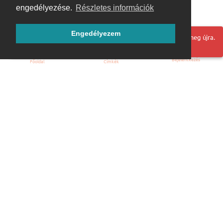
engedélyezése.
Részletes információk
Engedélyezem
Hoppá! Valami hiba történt. Frissítse az oldalt és próbálja meg újra.
Bejelentkezés
Főoldal
Címkék
Kezdőoldal
Blog
ÁSZF
Szabályzat
Kapcsolat
ubuntu.hu :: Magyar Ubuntu Közösség
© 2007 – 2026
Önkéntes segítők: