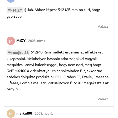
:) Jah. Ahhoz képest 512 MB ram-on tuti, hogy
MiZY
gyorsabb.
Válasz
MiZY
2008. nov 6.
M
512MB Ram mellett erdemes az effekteket
majkul88
kikapcsolni. Melohelyen hasonlo adottsagokkal vagyok
megaldva - annyi kulonbseggel, hogy nem noti, meg hogy
Gef2MX400 a videokartya - es ha sokminden fut, akkor tud
erdekes dolgokat produkalni. Pl. 6-8 tabos FF, Exaile, Emesene,
Liferea, Compiz mellett, VirtualBoxon futo XP megakasztja az
teny. :)
Válasz
majkul88
2008. nov 6.
M