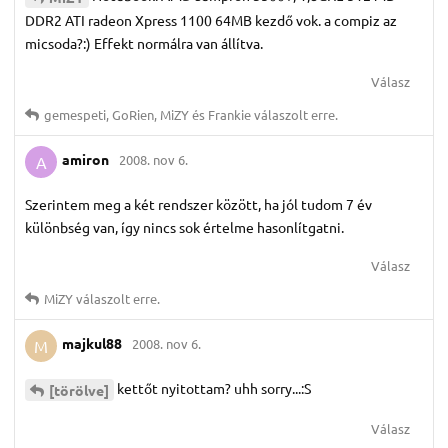
DDR2 ATI radeon Xpress 1100 64MB kezdő vok. a compiz az
micsoda?:) Effekt normálra van állítva.
Válasz
gemespeti
,
GoRien
,
MiZY
és
Frankie
válaszolt erre.
amiron
2008. nov 6.
A
Szerintem meg a két rendszer között, ha jól tudom 7 év
különbség van, így nincs sok értelme hasonlítgatni.
Válasz
MiZY
válaszolt erre.
majkul88
2008. nov 6.
M
kettőt nyitottam? uhh sorry...:S
[törölve]
Válasz