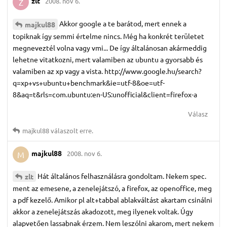
zlt
2008. nov 6.
Z
Akkor google a te barátod, mert ennek a
majkul88
topiknak így semmi értelme nincs. Még ha konkrét területet
megneveztél volna vagy vmi... De így általánosan akármeddig
lehetne vitatkozni, mert valamiben az ubuntu a gyorsabb és
valamiben az xp vagy a vista. http://www.google.hu/search?
q=xp+vs+ubuntu+benchmark&ie=utf-8&oe=utf-
8&aq=t&rls=com.ubuntu:en-US:unofficial&client=firefox-a
Válasz
majkul88
válaszolt erre.
majkul88
2008. nov 6.
M
Hát általános felhasználásra gondoltam. Nekem spec.
zlt
ment az emesene, a zenelejátszó, a firefox, az openoffice, meg
a pdf kezelő. Amikor pl alt+tabbal ablakváltást akartam csinálni
akkor a zenelejátszás akadozott, meg ilyenek voltak. Úgy
alapvetően lassabnak érzem. Nem leszólni akarom, mert nekem