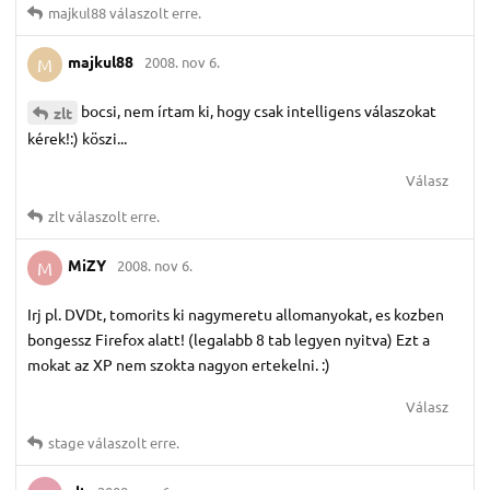
majkul88
válaszolt erre.
majkul88
2008. nov 6.
M
bocsi, nem írtam ki, hogy csak intelligens válaszokat
zlt
kérek!:) köszi...
Válasz
zlt
válaszolt erre.
MiZY
2008. nov 6.
M
Irj pl. DVDt, tomorits ki nagymeretu allomanyokat, es kozben
bongessz Firefox alatt! (legalabb 8 tab legyen nyitva) Ezt a
mokat az XP nem szokta nagyon ertekelni. :)
Válasz
stage
válaszolt erre.