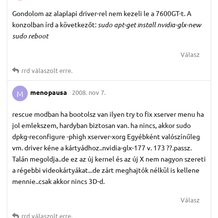
Gondolom az alaplapi driver-rel nem kezeli le a 7600GT-t. A
konzolban írd a következőt:
sudo apt-get install nvidia-glx-new
sudo reboot
Válasz
rrd
válaszolt erre.
menopausa
2008. nov 7.
M
rescue modban ha bootolsz van ilyen try to fix xserver menu ha
jol emlekszem, hardyban biztosan van. ha nincs, akkor sudo
dpkg-reconfigure -phigh xserver-xorg Egyébként valószínűleg
vm. driver kéne a kártyádhoz..nvidia-glx-177 v. 173 ??.passz.
Talán megoldja..de ez az új kernel és az új X nem nagyon szereti
a régebbi videokártyákat...de zárt meghajtók nélkül is kellene
mennie..csak akkor nincs 3D-d.
Válasz
rrd
válaszolt erre.