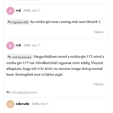
rrd
2008. nov 7.
R
Az nvidia-glx-new csomag már nem létezik :(
hgabor84
Válasz
rrd
2008. nov 7.
R
Megpróbáltam mond a nvidia-glx-173 mind a
menopausa
nvidia-glx-177-tel. Mindkettőnél ugyanaz mint eddig. Viszont
elkaptam, hogy mit ír ki. kinit: no resume image doing normal
boot. Keresgélek erre is hátha segít.
Válasz
rrd
válaszolt erre.
xdarude
2008. nov 7.
X