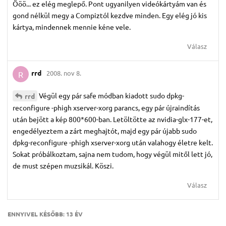
Ööö... ez elég meglepő. Pont ugyanilyen videókártyám van és
gond nélkül megy a Compiztól kezdve minden. Egy elég jó kis
kártya, mindennek mennie kéne vele.
Válasz
rrd
2008. nov 8.
R
Végül egy pár safe módban kiadott sudo dpkg-
rrd
reconfigure -phigh xserver-xorg parancs, egy pár újraindítás
után bejött a kép 800*600-ban. Letöltötte az nvidia-glx-177-et,
engedélyeztem a zárt meghajtót, majd egy pár újabb sudo
dpkg-reconfigure -phigh xserver-xorg után valahogy életre kelt.
Sokat próbálkoztam, sajna nem tudom, hogy végül mitől lett jó,
de must szépen muzsikál. Köszi.
Válasz
ENNYIVEL KÉSŐBB:
13 ÉV