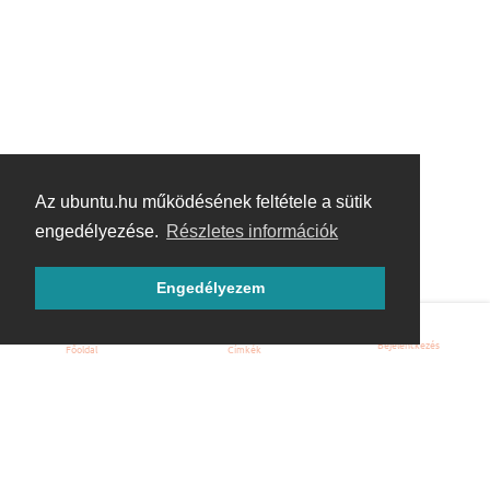
Az ubuntu.hu működésének feltétele a sütik
engedélyezése.
Részletes információk
Engedélyezem
Bejelentkezés
Főoldal
Címkék