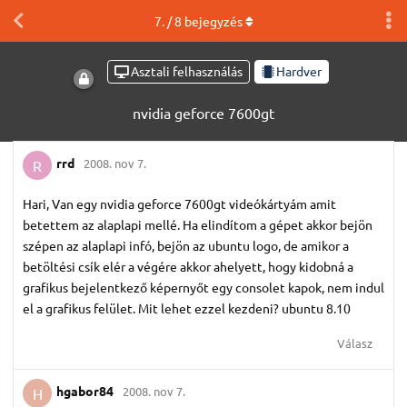
7
. /
8
bejegyzés
Asztali felhasználás
Hardver
nvidia geforce 7600gt
rrd
2008. nov 7.
R
Hari, Van egy nvidia geforce 7600gt videókártyám amit
betettem az alaplapi mellé. Ha elindítom a gépet akkor bejön
szépen az alaplapi infó, bejön az ubuntu logo, de amikor a
betöltési csík elér a végére akkor ahelyett, hogy kidobná a
grafikus bejelentkező képernyőt egy consolet kapok, nem indul
el a grafikus felület. Mit lehet ezzel kezdeni? ubuntu 8.10
Válasz
hgabor84
2008. nov 7.
H