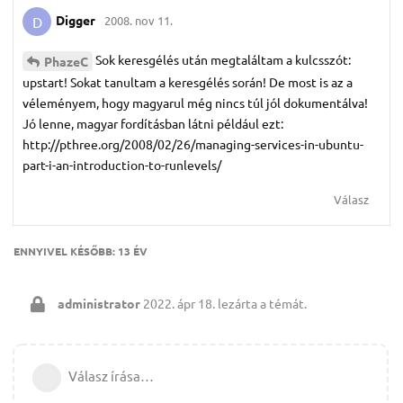
Digger
2008. nov 11.
D
Sok keresgélés után megtaláltam a kulcsszót:
PhazeC
upstart! Sokat tanultam a keresgélés során! De most is az a
véleményem, hogy magyarul még nincs túl jól dokumentálva!
Jó lenne, magyar fordításban látni például ezt:
http://pthree.org/2008/02/26/managing-services-in-ubuntu-
part-i-an-introduction-to-runlevels/
Válasz
ENNYIVEL KÉSŐBB:
13 ÉV
administrator
2022. ápr 18.
lezárta a témát.
Válasz írása…