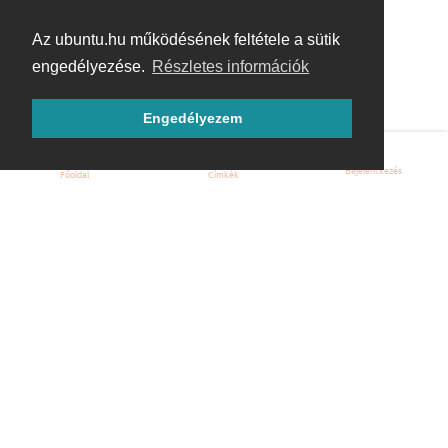
Az ubuntu.hu működésének feltétele a sütik
engedélyezése.
Részletes információk
Engedélyezem
Bejelentkezés
Főoldal
Címkék
Kezdőoldal
Blog
ÁSZF
Szabályzat
Kapcsolat
ubuntu.hu :: Magyar Ubuntu Közösség
© 2007 – 2026