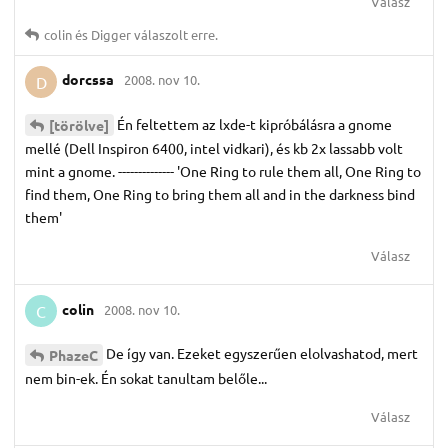
Válasz
colin
és
Digger
válaszolt erre.
dorcssa
2008. nov 10.
D
Én feltettem az lxde-t kipróbálásra a gnome
[törölve]
mellé (Dell Inspiron 6400, intel vidkari), és kb 2x lassabb volt
mint a gnome. -------------- 'One Ring to rule them all, One Ring to
find them, One Ring to bring them all and in the darkness bind
them'
Válasz
colin
2008. nov 10.
C
De így van. Ezeket egyszerűen elolvashatod, mert
PhazeC
nem bin-ek. Én sokat tanultam belőle...
Válasz