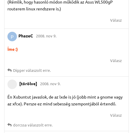
(Rémlik, hogy hasonló módon működik az Asus WL500gP
routerem linux rendszere is.)
Válasz
PhazeC
2008. nov 9.
P
Íme :)
Válasz
Digger
válaszolt erre.
[törölve]
2008. nov 9.
Én Xubuntut javaslok, de az lxde is jó (jobb mint a gnome vagy
az xfce). Persze ez mind sebesség szempontjából értendő.
Válasz
dorcssa
válaszolt erre.