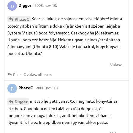
Digger
2008. nov 10.
D
Köszi a linket, de sajnos nem visz előbbre! Mint a
PhazeC
topicnyitóban is írtam a doksik (a linkben is!) szépen leírják a
System-V tipusú boot folyamatot. Csakhogy ha jól sejtem az
Ubuntu nem ezt használja. Nekem ugyanis nincs /etc/inittab
állományom! (Ubuntu 8.10) Valaki le tudná írni, hogy hogyan
bootol az Ubuntu?
Válasz
PhazeC
válaszolt erre.
PhazeC
2008. nov 10.
P
inittab helyett van rcX.d meg init.d könyvtár az
Digger
etc-ben. Gondolom neten találtam róla dolgokat, és
megnéztem a magyar doksit, amit belinkeltem, abban is
ilyesmit ír. Ha ez Intrepidben nem így van, akkor passz.