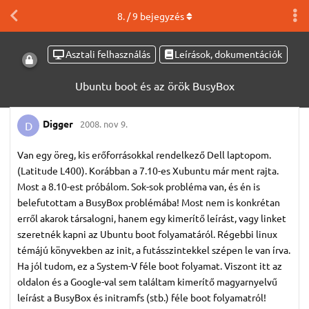
8
. /
9
bejegyzés
Asztali felhasználás
Leírások, dokumentációk
Ubuntu boot és az örök BusyBox
Digger
2008. nov 9.
D
Van egy öreg, kis erőforrásokkal rendelkező Dell laptopom.
(Latitude L400). Korábban a 7.10-es Xubuntu már ment rajta.
Most a 8.10-est próbálom. Sok-sok probléma van, és én is
belefutottam a BusyBox problémába! Most nem is konkrétan
erről akarok társalogni, hanem egy kimerítő leírást, vagy linket
szeretnék kapni az Ubuntu boot folyamatáról. Régebbi linux
témájú könyvekben az init, a futásszintekkel szépen le van írva.
Ha jól tudom, ez a System-V féle boot folyamat. Viszont itt az
oldalon és a Google-val sem találtam kimerítő magyarnyelvű
leírást a BusyBox és initramfs (stb.) féle boot folyamatról!