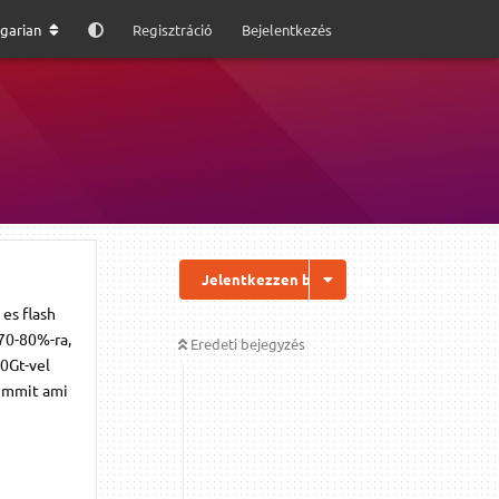
garian
Regisztráció
Bejelentkezés
Jelentkezzen be a válaszhoz
es flash
 70-80%-ra,
Eredeti bejegyzés
0Gt-vel
semmit ami