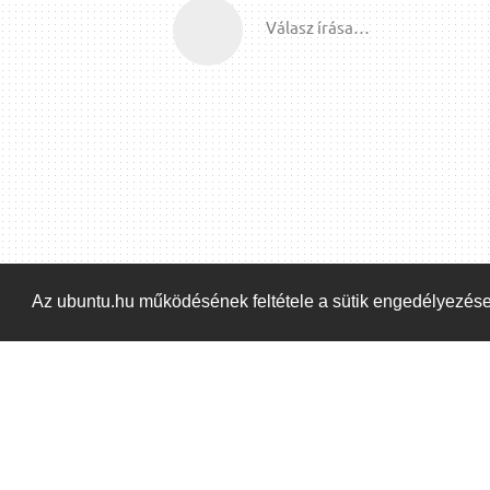
Válasz írása…
Az ubuntu.hu működésének feltétele a sütik engedélyezés
Kezdőoldal
Blog
ÁSZF
Szabályzat
Ka