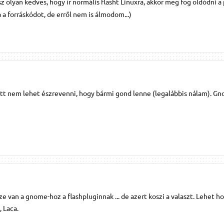
z olyan kedves, hogy ír normális flasht Linuxra, akkor meg fog oldódni 
a forráskódot, de erről nem is álmodom...)
t nem lehet észrevenni, hogy bármi gond lenne (legalábbis nálam). G
 van a gnome-hoz a flashpluginnak ... de azert koszi a valaszt. Lehet h
 Laca.