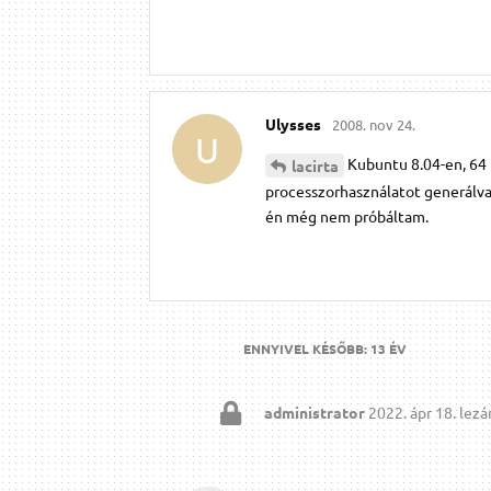
Ulysses
2008. nov 24.
U
Kubuntu 8.04-en, 64 
lacirta
processzorhasználatot generálva.
én még nem próbáltam.
ENNYIVEL KÉSŐBB:
13 ÉV
administrator
2022. ápr 18.
lezár