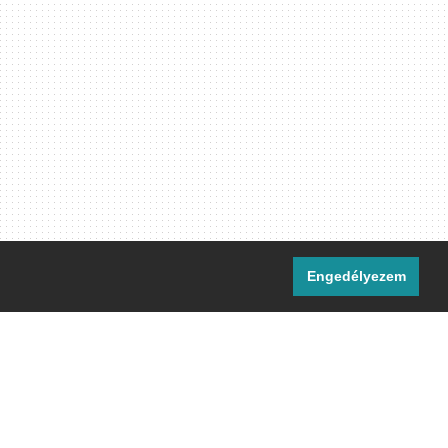
Engedélyezem
i csatornáink:
[M]
IRC
rtalma, ahol másként nem jelezzük,
ommons Nevezd meg! – Így add tovább!
licenc