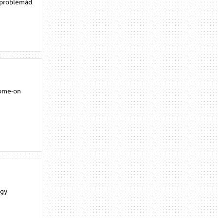
a problémád
nome-on
ogy