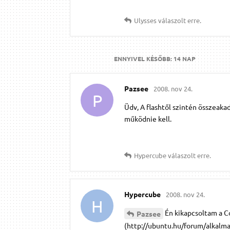
Ulysses
válaszolt erre.
ENNYIVEL KÉSŐBB:
14 NAP
Pazsee
2008. nov 24.
P
Üdv, A flashtől szintén összeaka
működnie kell.
Hypercube
válaszolt erre.
Hypercube
2008. nov 24.
H
Én kikapcsoltam a C
Pazsee
(http://ubuntu.hu/forum/alkalmaz