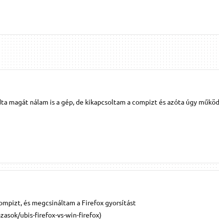
dta magát nálam is a gép, de kikapcsoltam a compizt és azóta úgy műkö
ompizt, és megcsináltam a Firefox gyorsítást
asok/ubis-firefox-vs-win-firefox)