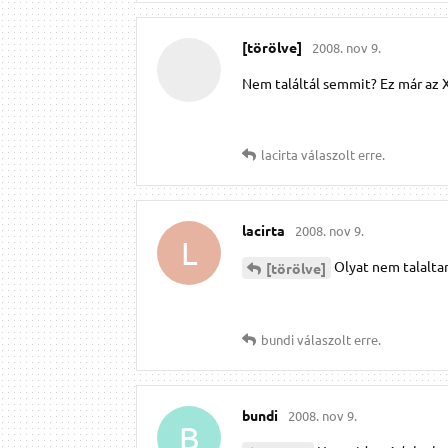
[törölve]
2008. nov 9.
Nem találtál semmit? Ez már az X
lacirta
válaszolt erre.
lacirta
2008. nov 9.
L
Olyat nem talalta
[törölve]
bundi
válaszolt erre.
bundi
2008. nov 9.
B