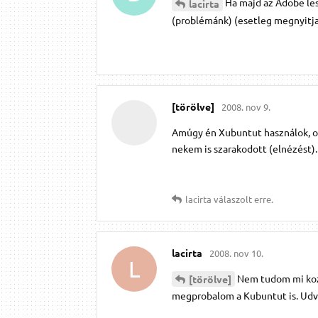
Ha majd az Adobe les
lacirta
(problémánk) (esetleg megnyitja 
[törölve]
2008. nov 9.
Amúgy én Xubuntut használok, ot
nekem is szarakodott (elnézést).
lacirta
válaszolt erre.
lacirta
2008. nov 10.
L
Nem tudom mi koze
[törölve]
megprobalom a Kubuntut is. Udv,