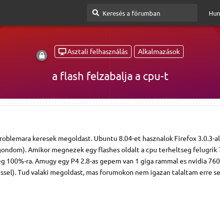
Hun
Asztali felhasználás
Alkalmazások
a flash felzabalja a cpu-t
oblemara keresek megoldast. Ubuntu 8.04-et hasznalok Firefox 3.0.3-al 
 a gondom). Amikor megnezek egy flashes oldalt a cpu terheltseg felugrik
g 100%-ra. Amugy egy P4 2.8-as gepem van 1 giga rammal es nvidia 760
lessel). Tud valaki megoldast, mas forumokon nem igazan talaltam erre 