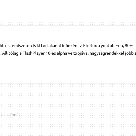
bites rendszeren is ki tud akadni időnként a Firefox a youtube-on, 90%
 Állítólag a FlashPlayer 10-es alpha verziójával nagyságrendekkel jobb a
ta a témát.