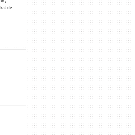
ob ,
okat de