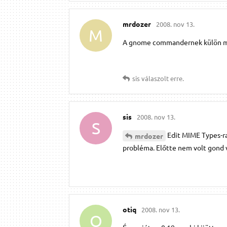
mrdozer
2008. nov 13.
M
A gnome commandernek külön mime
sis
válaszolt erre.
sis
2008. nov 13.
S
Edit MIME Types-r
mrdozer
probléma. Előtte nem volt gond v
otiq
2008. nov 13.
O