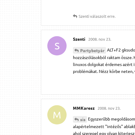
Szenti
válaszolt erre.
Szenti
2008. nov 23.
S
ALT+F2 gksudo 
Partybetyár
hozzászólásokból raktam össze. Ha
linuxos dolgokat érdemes azért i
problémákat. Nézz körbe neten, 
MMKaresz
2008. nov 23.
M
Egyszerűbb megoldásom va
sis
alapértelmezett "intézős" ablak
ahol szerepel egy olyan kiterjes