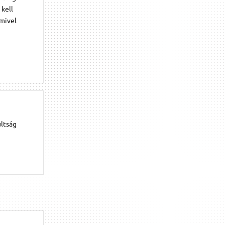
 kell
 mivel
ultság