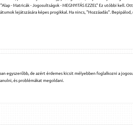
 "Alap - Matricák - Jogosultságok - MEGNYITÁS EZZEL" Ez utóbbi kell. Ott
rmátumok lejátszására képes progikkal. Ha nincs, "Hozzáadás". Bepipálod,
óban egyszerűbb, de azért érdemes kicsit mélyebben foglalkozni a jogos
tanulni, és problémákat megoldani.