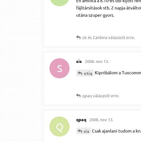
Én amióta a 8.10-es ubi kijött 
fájltársítások stb. 2 napja átvál
utána szuper gyors.
sis
és
Caldera
válaszolt erre.
sis
2008. nov 13.
S
Kipróbálom a Tuxcomma
otiq
qpaq
válaszolt erre.
qpaq
2008. nov 13.
Q
Csak ajanlani tudom a 
sis