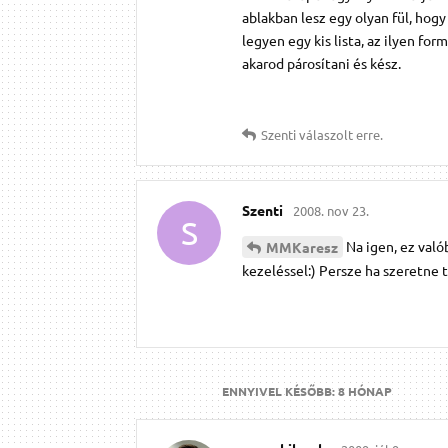
ablakban lesz egy olyan fül, hogy
legyen egy kis lista, az ilyen fo
akarod párosítani és kész.
Szenti
válaszolt erre.
Szenti
2008. nov 23.
S
Na igen, ez val
MMKaresz
kezeléssel:) Persze ha szeretne 
ENNYIVEL KÉSŐBB:
8 HÓNAP