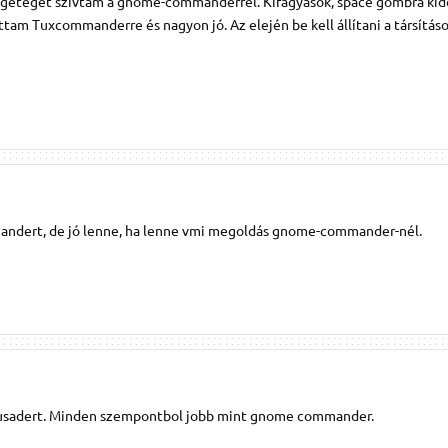
rengeteget szívtam a gnome-commanderrel. Kifagyások, space gombra kid
tottam Tuxcommanderre és nagyon jó. Az elején be kell állítani a társítás
ndert, de jó lenne, ha lenne vmi megoldás gnome-commander-nél.
krusadert. Minden szempontbol jobb mint gnome commander.