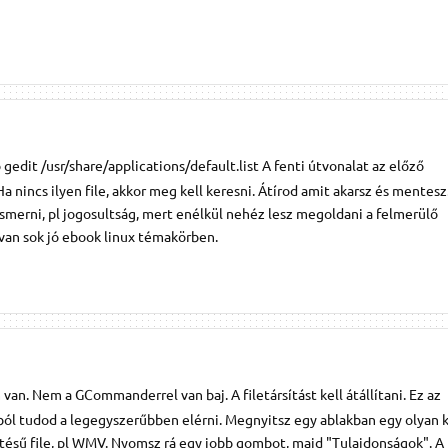
gedit /usr/share/applications/default.list A fenti útvonalat az előző
 nincs ilyen file, akkor meg kell keresni. Átírod amit akarsz és mentesz
smerni, pl jogosultság, mert enélkül nehéz lesz megoldani a felmerülő
van sok jó ebook linux témakörben.
n. Nem a GCommanderrel van baj. A filetársítást kell átállítani. Ez az
ból tudod a legegyszerűbben elérni. Megnyitsz egy ablakban egy olyan 
ztésű file, pl WMV. Nyomsz rá egy jobb gombot, majd "Tulajdonságok". A