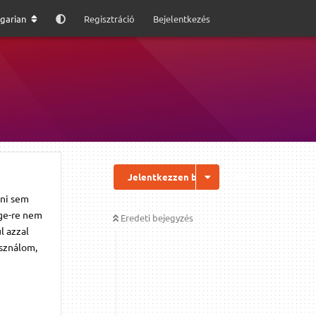
garian
Regisztráció
Bejelentkezés
Jelentkezzen be a válaszhoz
ani sem
ge-re nem
Eredeti bejegyzés
l azzal
asználom,