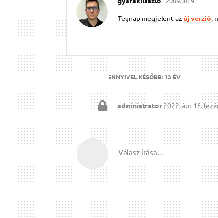
gyarakilaszlo
2009. júl 9.
Tegnap megjelent az
új verzió
, 
ENNYIVEL KÉSŐBB:
13 ÉV
administrator
2022. ápr 18.
lezár
Válasz írása…