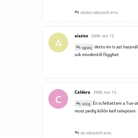
aiszisz
válaszolt erre.
aiszisz
2008. nov 13.
A
detto én is azt haszná
qpaq
sok mindentől függhet
Caldera
2008. nov 13.
C
Én is feltettem a Tux-o
otiq
most pedig külön kell telepteni.
sis
válaszolt erre.