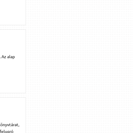
. Az alap
könyvtárat,
 felugró