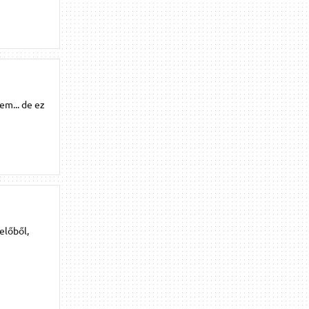
em... de ez
előből,