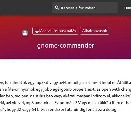
Hun
Asztali felhasználás
Alkalmazások
gnome-commander
ha elindítok egy mp3-at vagy avi-t mindig a totem-el indul el. Átállít
a file-on nyomok egy jobb egérgomb properties-t, az open with chan
der-ben, mc-ben, nautilus-ban vagy akármi másban indítom el, akkor sikrü
i, avi vlc-vel, mp3 amarok-al. Ez normális? Vagy mi a trükk? :) Ibex-et h
nd1, hogy 32 vagy 64 bit-es rendszer fut, mindig fenáll ez a dolog.