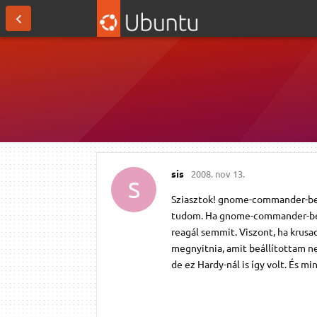
sis
2008. nov 13.
S
Sziasztok! gnome-commander-ben, 
tudom. Ha gnome-commander-ben 
reagál semmit. Viszont, ha krusa
megnyitnia, amit beállítottam nek
de ez Hardy-nál is így volt. És mi