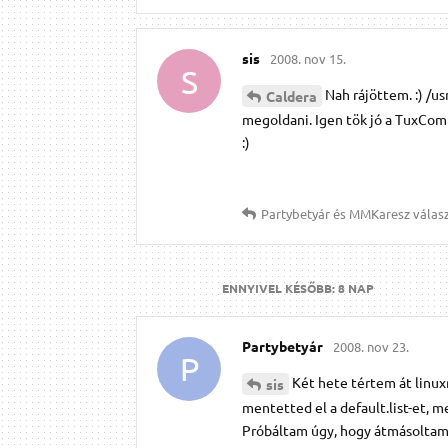
sis
2008. nov 15.
S
Nah rájöttem. :) /us
Caldera
megoldani. Igen tök jó a TuxCo
:)
Partybetyár
és
MMKaresz
válasz
ENNYIVEL KÉSŐBB:
8 NAP
Partybetyár
2008. nov 23.
P
Két hete tértem át linux
sis
mentetted el a default.list-et, 
Próbáltam úgy, hogy átmásoltam