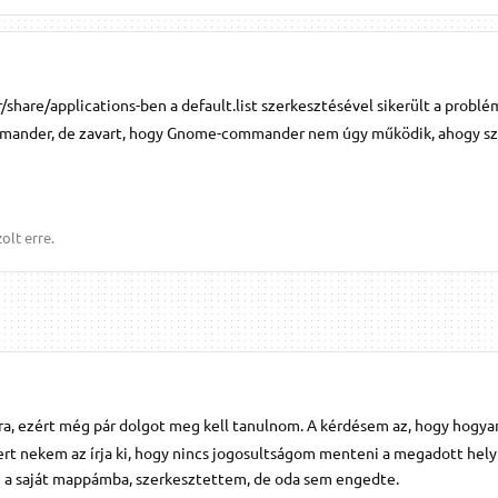
r/share/applications-ben a default.list szerkesztésével sikerült a problé
mmander, de zavart, hogy Gnome-commander nem úgy működik, ahogy s
olt erre.
ra, ezért még pár dolgot meg kell tanulnom. A kérdésem az, hogy hogya
mert nekem az írja ki, hogy nincs jogosultságom menteni a megadott hely
 a saját mappámba, szerkesztettem, de oda sem engedte.