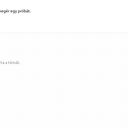
megér egy próbát.
ta a témát.