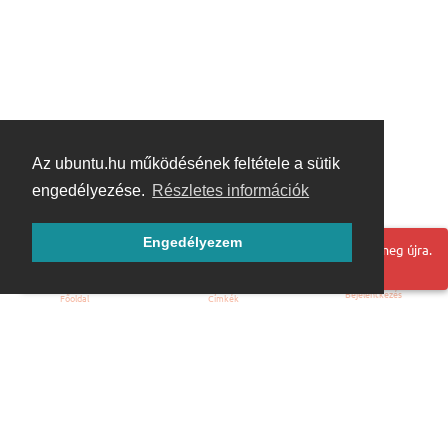
Az ubuntu.hu működésének feltétele a sütik
engedélyezése.
Részletes információk
Engedélyezem
Hoppá! Valami hiba történt. Frissítse az oldalt és próbálja meg újra.
Bejelentkezés
Főoldal
Címkék