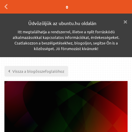
Üdvözöljük az ubuntu.hu oldalán
Itt megtalálhatja a rendszerrel, illetve a nyílt forráskódú
alkalmazásokkal kapcsolatos információkat, érdekességeket.
Csatlakozzon a beszélgetésekhez, blogoljon, segítse Ön is a
közösséget. Jó fórumozást kívánunk!
Vissza a blogösszefoglalóhoz