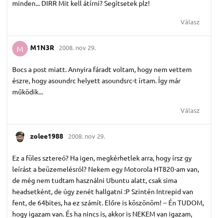
minden... DIRR Mit kell átírni? Segítsetek plz!
Válasz
M1N3R
2008. nov 29.
M
Bocs a post miatt. Annyira fáradt voltam, hogy nem vettem
észre, hogy asoundrc helyett asoundsrc-t írtam. Így már
működik...
Válasz
zolee1988
2008. nov 29.
Ez a füles sztereó? Ha igen, megkérhetlek arra, hogy írsz gy
leírást a beüzemelésról? Nekem egy Motorola HT820-am van,
de még nem tudtam használni Ubuntu alatt, csak sima
headsetként, de úgy zenét hallgatni :P Szintén Intrepid van
fent, de 64bites, ha ez számít. Előre is köszönöm! -- Én TUDOM,
hogy igazam van. És ha nincs is, akkor is NEKEM van igazam,