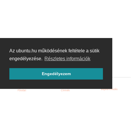
Az ubuntu.hu működésének feltétele a sütik
engedélyezése.
Részletes információk
Engedélyezem
Bejelentkezés
Főoldal
Címkék