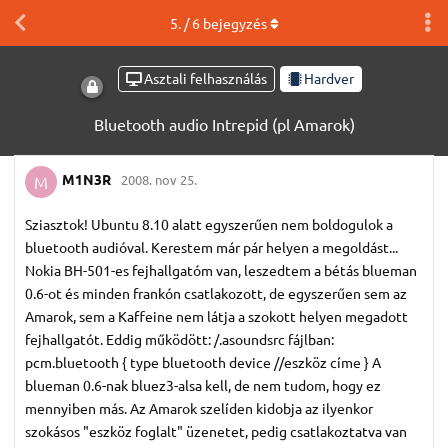
5
. /
6
bejegyzés
Asztali felhasználás
Hardver
Bluetooth audio Intrepid (pl Amarok)
M1N3R
2008. nov 25.
M
Sziasztok! Ubuntu 8.10 alatt egyszerűen nem boldogulok a
bluetooth audióval. Kerestem már pár helyen a megoldást...
Nokia BH-501-es fejhallgatóm van, leszedtem a bétás blueman
0.6-ot és minden frankón csatlakozott, de egyszerűen sem az
Amarok, sem a Kaffeine nem látja a szokott helyen megadott
fejhallgatót. Eddig működött: /.asoundsrc fájlban:
pcm.bluetooth { type bluetooth device //eszköz címe } A
blueman 0.6-nak bluez3-alsa kell, de nem tudom, hogy ez
mennyiben más. Az Amarok szelíden kidobja az ilyenkor
szokásos "eszköz foglalt" üzenetet, pedig csatlakoztatva van