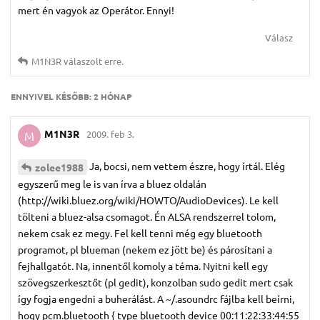
mert én vagyok az Operátor. Ennyi!
Válasz
M1N3R
válaszolt erre.
ENNYIVEL KÉSŐBB:
2 HÓNAP
M1N3R
2009. feb 3.
M
Ja, bocsi, nem vettem észre, hogy írtál. Elég
zolee1988
egyszerű meg le is van írva a bluez oldalán
(http://wiki.bluez.org/wiki/HOWTO/AudioDevices). Le kell
tölteni a bluez-alsa csomagot. Én ALSA rendszerrel tolom,
nekem csak ez megy. Fel kell tenni még egy bluetooth
programot, pl blueman (nekem ez jött be) és párosítani a
fejhallgatót. Na, innentől komoly a téma. Nyitni kell egy
szövegszerkesztőt (pl gedit), konzolban sudo gedit mert csak
így fogja engedni a buherálást. A ~/.asoundrc fájlba kell beírni,
hogy pcm.bluetooth { type bluetooth device 00:11:22:33:44:55