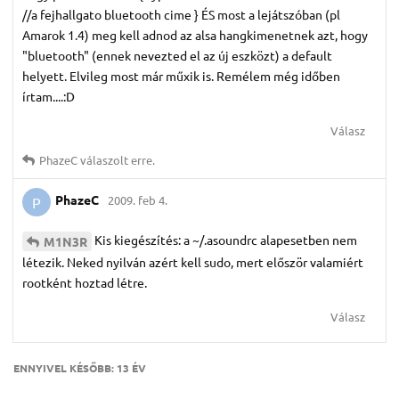
//a fejhallgato bluetooth cime } ÉS most a lejátszóban (pl
Amarok 1.4) meg kell adnod az alsa hangkimenetnek azt, hogy
"bluetooth" (ennek nevezted el az új eszközt) a default
helyett. Elvileg most már műxik is. Remélem még időben
írtam....:D
Válasz
PhazeC
válaszolt erre.
PhazeC
2009. feb 4.
P
Kis kiegészítés: a ~/.asoundrc alapesetben nem
M1N3R
létezik. Neked nyilván azért kell sudo, mert először valamiért
rootként hoztad létre.
Válasz
ENNYIVEL KÉSŐBB:
13 ÉV