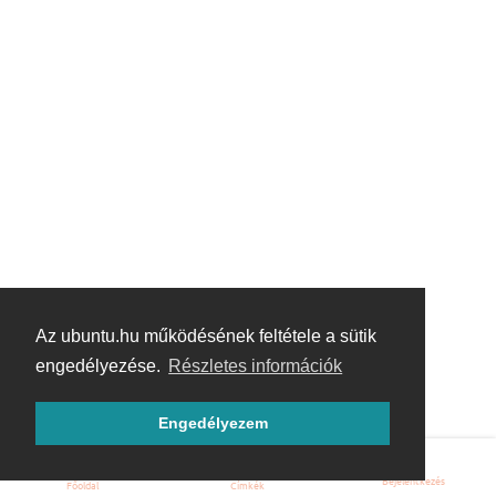
Az ubuntu.hu működésének feltétele a sütik
engedélyezése.
Részletes információk
Engedélyezem
Bejelentkezés
Főoldal
Címkék