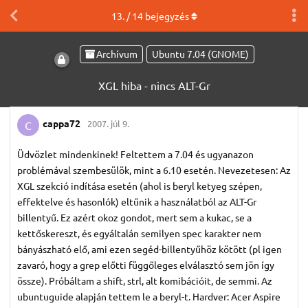
13
. /
14
bejegyzés
Archívum
Ubuntu 7.04 (GNOME)
XGL hiba - nincs ALT-Gr
cappa72
2007. júl 9.
C
Üdvözlet mindenkinek! Feltettem a 7.04 és ugyanazon
problémával szembesülök, mint a 6.10 esetén. Nevezetesen: Az
XGL szekció indítása esetén (ahol is beryl ketyeg szépen,
effektelve és hasonlók) eltűnik a használatból az ALT-Gr
billentyű. Ez azért okoz gondot, mert sem a kukac, se a
kettőskereszt, és egyáltalán semilyen spec karakter nem
bányászható elő, ami ezen segéd-billentyűhöz kötött (pl igen
zavaró, hogy a grep előtti függőleges elválasztó sem jön így
össze). Próbáltam a shift, strl, alt komibációit, de semmi. Az
ubuntuguide alapján tettem le a beryl-t. Hardver: Acer Aspire