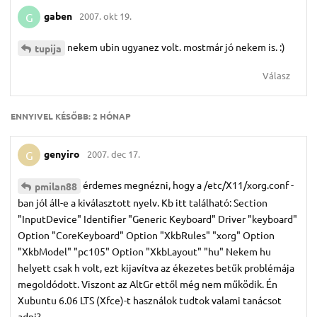
gaben
2007. okt 19.
G
nekem ubin ugyanez volt. mostmár jó nekem is. :)
tupija
Válasz
ENNYIVEL KÉSŐBB:
2 HÓNAP
genyiro
2007. dec 17.
G
érdemes megnézni, hogy a /etc/X11/xorg.conf -
pmilan88
ban jól áll-e a kiválasztott nyelv. Kb itt található: Section
"InputDevice" Identifier "Generic Keyboard" Driver "keyboard"
Option "CoreKeyboard" Option "XkbRules" "xorg" Option
"XkbModel" "pc105" Option "XkbLayout" "hu" Nekem hu
helyett csak h volt, ezt kijavítva az ékezetes betűk problémája
megoldódott. Viszont az AltGr ettől még nem működik. Én
Xubuntu 6.06 LTS (Xfce)-t használok tudtok valami tanácsot
adni?