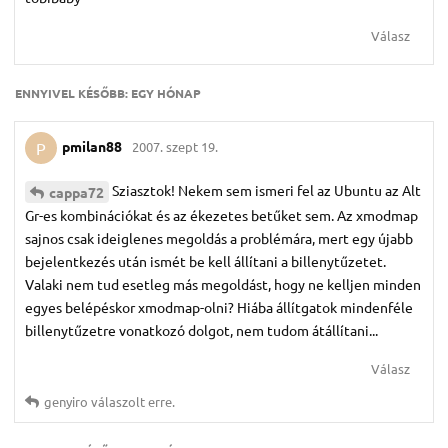
Válasz
ENNYIVEL KÉSŐBB:
EGY HÓNAP
pmilan88
2007. szept 19.
P
Sziasztok! Nekem sem ismeri fel az Ubuntu az Alt
cappa72
Gr-es kombinációkat és az ékezetes betűket sem. Az xmodmap
sajnos csak ideiglenes megoldás a problémára, mert egy újabb
bejelentkezés után ismét be kell állítani a billenytűzetet.
Valaki nem tud esetleg más megoldást, hogy ne kelljen minden
egyes belépéskor xmodmap-olni? Hiába állítgatok mindenféle
billenytűzetre vonatkozó dolgot, nem tudom átállítani...
Válasz
genyiro
válaszolt erre.