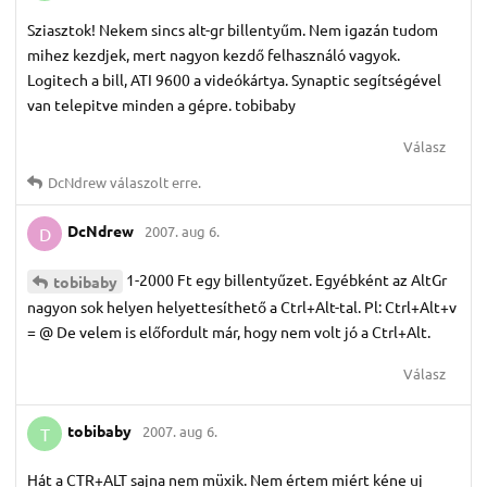
Sziasztok! Nekem sincs alt-gr billentyűm. Nem igazán tudom
mihez kezdjek, mert nagyon kezdő felhasználó vagyok.
Logitech a bill, ATI 9600 a videókártya. Synaptic segítségével
van telepitve minden a gépre. tobibaby
Válasz
DcNdrew
válaszolt erre.
DcNdrew
2007. aug 6.
D
1-2000 Ft egy billentyűzet. Egyébként az AltGr
tobibaby
nagyon sok helyen helyettesíthető a Ctrl+Alt-tal. Pl: Ctrl+Alt+v
= @ De velem is előfordult már, hogy nem volt jó a Ctrl+Alt.
Válasz
tobibaby
2007. aug 6.
T
Hát a CTR+ALT sajna nem müxik. Nem értem miért kéne uj