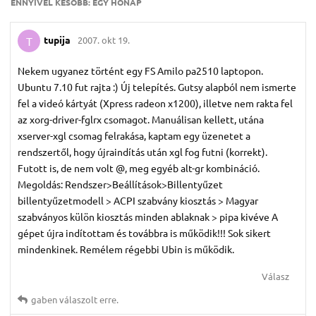
ENNYIVEL KÉSŐBB:
EGY HÓNAP
tupija
2007. okt 19.
T
Nekem ugyanez történt egy FS Amilo pa2510 laptopon.
Ubuntu 7.10 fut rajta :) Új telepítés. Gutsy alapból nem ismerte
fel a videó kártyát (Xpress radeon x1200), illetve nem rakta fel
az xorg-driver-fglrx csomagot. Manuálisan kellett, utána
xserver-xgl csomag felrakása, kaptam egy üzenetet a
rendszertől, hogy újraindítás után xgl fog futni (korrekt).
Futott is, de nem volt @, meg egyéb alt-gr kombináció.
Megoldás: Rendszer>Beállítások>Billentyűzet
billentyűzetmodell > ACPI szabvány kiosztás > Magyar
szabványos külön kiosztás minden ablaknak > pipa kivéve A
gépet újra indítottam és továbbra is működik!!! Sok sikert
mindenkinek. Remélem régebbi Ubin is működik.
Válasz
gaben
válaszolt erre.