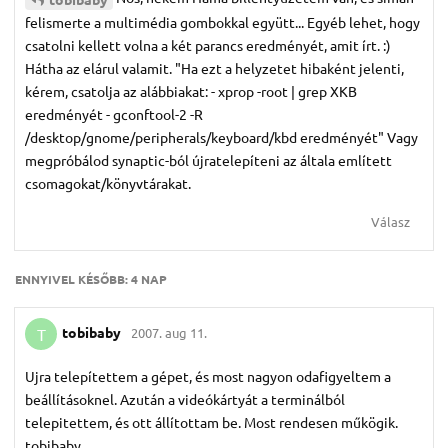
felismerte a multimédia gombokkal együtt... Egyéb lehet, hogy
csatolni kellett volna a két parancs eredményét, amit írt. :)
Hátha az elárul valamit. "Ha ezt a helyzetet hibaként jelenti,
kérem, csatolja az alábbiakat: - xprop -root | grep XKB
eredményét - gconftool-2 -R
/desktop/gnome/peripherals/keyboard/kbd eredményét" Vagy
megpróbálod synaptic-ból újratelepíteni az általa említett
csomagokat/könyvtárakat.
Válasz
ENNYIVEL KÉSŐBB:
4 NAP
tobibaby
2007. aug 11.
T
Ujra telepítettem a gépet, és most nagyon odafigyeltem a
beállításoknel. Azután a videókártyát a terminálból
telepitettem, és ott állítottam be. Most rendesen műkögik.
tobibaby