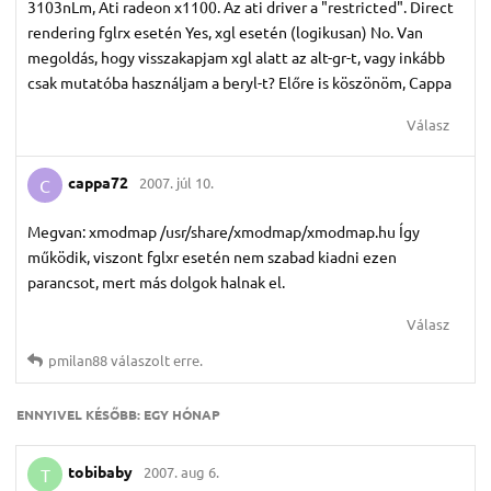
3103nLm, Ati radeon x1100. Az ati driver a "restricted". Direct
rendering fglrx esetén Yes, xgl esetén (logikusan) No. Van
megoldás, hogy visszakapjam xgl alatt az alt-gr-t, vagy inkább
csak mutatóba használjam a beryl-t? Előre is köszönöm, Cappa
Válasz
cappa72
2007. júl 10.
C
Megvan: xmodmap /usr/share/xmodmap/xmodmap.hu Így
működik, viszont fglxr esetén nem szabad kiadni ezen
parancsot, mert más dolgok halnak el.
Válasz
pmilan88
válaszolt erre.
ENNYIVEL KÉSŐBB:
EGY HÓNAP
tobibaby
2007. aug 6.
T