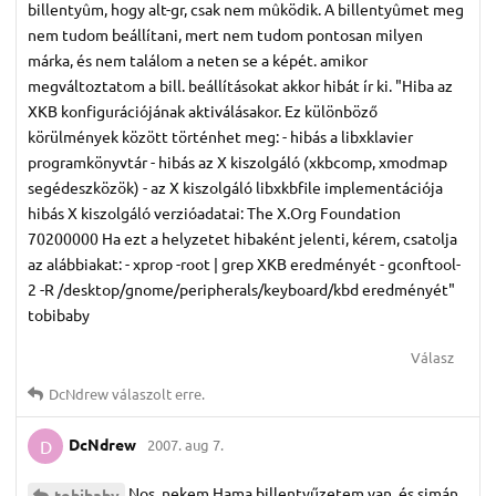
billentyûm, hogy alt-gr, csak nem mûködik. A billentyûmet meg
nem tudom beállítani, mert nem tudom pontosan milyen
márka, és nem találom a neten se a képét. amikor
megváltoztatom a bill. beállításokat akkor hibát ír ki. "Hiba az
XKB konfigurációjának aktiválásakor. Ez különböző
körülmények között történhet meg: - hibás a libxklavier
programkönyvtár - hibás az X kiszolgáló (xkbcomp, xmodmap
segédeszközök) - az X kiszolgáló libxkbfile implementációja
hibás X kiszolgáló verzióadatai: The X.Org Foundation
70200000 Ha ezt a helyzetet hibaként jelenti, kérem, csatolja
az alábbiakat: - xprop -root | grep XKB eredményét - gconftool-
2 -R /desktop/gnome/peripherals/keyboard/kbd eredményét"
tobibaby
Válasz
DcNdrew
válaszolt erre.
DcNdrew
2007. aug 7.
D
Nos, nekem Hama billentyűzetem van, és simán
tobibaby