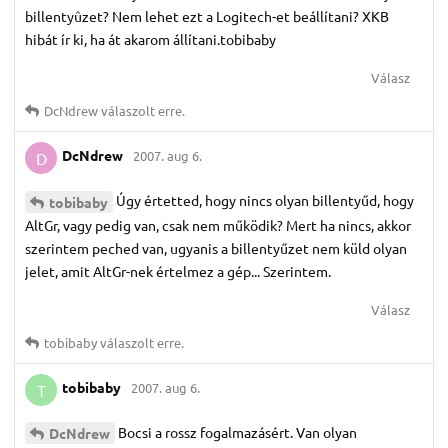
billentyûzet? Nem lehet ezt a Logitech-et beállítani? XKB
hibát ír ki, ha át akarom állítani.tobibaby
Válasz
DcNdrew
válaszolt erre.
DcNdrew
2007. aug 6.
D
Úgy értetted, hogy nincs olyan billentyűd, hogy
tobibaby
AltGr, vagy pedig van, csak nem működik? Mert ha nincs, akkor
szerintem peched van, ugyanis a billentyűzet nem küld olyan
jelet, amit AltGr-nek értelmez a gép... Szerintem.
Válasz
tobibaby
válaszolt erre.
tobibaby
2007. aug 6.
T
Bocsi a rossz fogalmazásért. Van olyan
DcNdrew