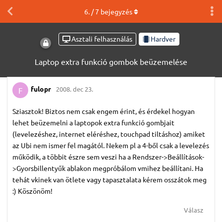
6
. /
7
bejegyzés
Asztali felhasználás
Hardver
Laptop extra funkció gombok beüzemelése
fulopr
2008. dec 23.
F
Sziasztok! Biztos nem csak engem érint, és érdekel hogyan
lehet beüzemelni a laptopok extra funkció gombjait
(levelezéshez, internet eléréshez, touchpad tiltáshoz) amiket
az Ubi nem ismer fel magától. Nekem pl a 4-ből csak a levelezés
működik, a többit észre sem veszi ha a Rendszer->Beállítások-
>Gyorsbillentyűk ablakon megpróbálom vmihez beállítani. Ha
tehát vkinek van ötlete vagy tapasztalata kérem osszátok meg
:) Köszönöm!
Válasz