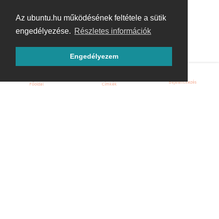
Az ubuntu.hu működésének feltétele a sütik
engedélyezése.
Részletes információk
Engedélyezem
Bejelentkezés
Főoldal
Címkék
Kezdőoldal
Blog
ÁSZF
Szabályzat
Kapcsolat
ubuntu.hu :: Magyar Ubuntu Közösség
© 2007 – 2026