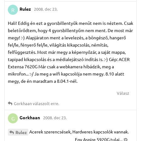
Rulez
2008. dec 23.
R
Hali! Eddig én ezt a gyorsbillentyűk menüt nem is néztem. Csak
beletörődtem, hogy 4 gyorsbillentyűm nem ment. De most már
megy! :-) Alapjáraton ment a levelezés, a böngésző, hangerő
fel/le, fényerő fel/le, világítás kikapcsolás, némítás,
felfüggesztés. Most már megy a képernyőzár, a saját mappa,
tapipad kikapcsolás és a médialejátszó indítás is. :-) Gép: ACER
Extensa 7620G Már csak a webkamera hibádzik, meg a
mikrofon... :-/ Ja meg a wifi kapcsolója nem megy. 8.10 alatt
megy, de én maradtam a 8.04.1-nél.
Válasz
Gorkhaan
válaszolt erre.
Gorkhaan
2008. dec 23.
G
Acerek szerencsések, Hardveres kapcsolók vannak.
Rulez
______________________________ Egy Aspire 5920G tulaj... :D