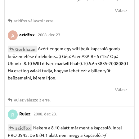
Válasz
acidfox
válaszolt erre.
acidfox
2008. dec 23.
A
Azért engem egy wifi be/kikapcsoló gomb
Gorkhaan
beüzemelése érdekelne... :) Gép: Acer ASPIRE 5715Z Op.:
Ubuntu 8.10 Wifi driver: madwifi-hal-0.10.5.6-r3835-20080801
Ha esetleg valaki tudja, hogyan lehet ezt a billentyűt
beüzemelni, kérem írjon.
Válasz
Rulez
válaszolt erre.
Rulez
2008. dec 23.
R
Nekem a 8.10 alatt már ment a kapcsoló. Intel
acidfox
PRO 3945. De 8.04.1 alatt nem megy a kapcsoló. :-/