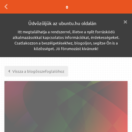
Üdvözöljük az ubuntu.hu oldalán
Itt megtalálhatja a rendszerrel, illetve a nyílt forráskódú
alkalmazásokkal kapcsolatos információkat, érdekességeket.
Csatlakozzon a beszélgetésekhez, blogoljon, segítse Ön is a
közösséget. Jó fórumozást kívánunk!
Vissza a blogösszefoglalóhoz