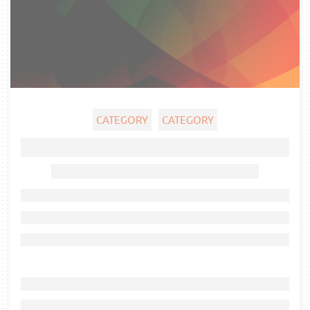
CATEGORY
CATEGORY
Ghost title