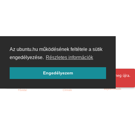
Az ubuntu.hu működésének feltétele a sütik
engedélyezése.
Részletes információk
Engedélyezem
Hoppá! Valami hiba történt. Frissítse az oldalt és próbálja meg újra.
Bejelentkezés
Főoldal
Címkék