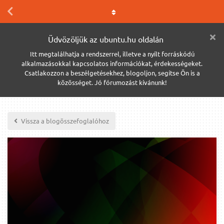
Üdvözöljük az ubuntu.hu oldalán
Itt megtalálhatja a rendszerrel, illetve a nyílt forráskódú
alkalmazásokkal kapcsolatos információkat, érdekességeket.
Csatlakozzon a beszélgetésekhez, blogoljon, segítse Ön is a
közösséget. Jó fórumozást kívánunk!
Vissza a blogösszefoglalóhoz