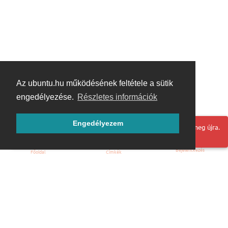
Az ubuntu.hu működésének feltétele a sütik
engedélyezése.
Részletes információk
Engedélyezem
Hoppá! Valami hiba történt. Frissítse az oldalt és próbálja meg újra.
Bejelentkezés
Főoldal
Címkék