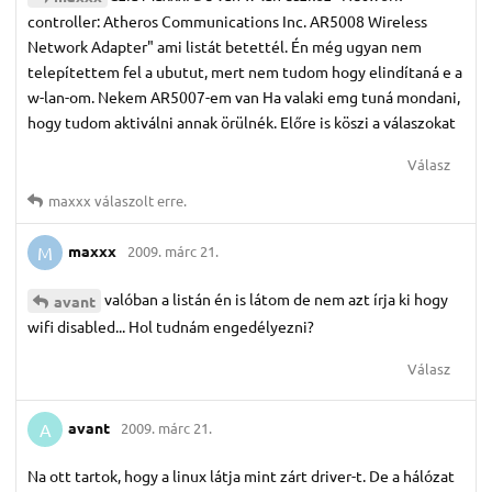
controller: Atheros Communications Inc. AR5008 Wireless
Network Adapter" ami listát betettél. Én még ugyan nem
telepítettem fel a ubutut, mert nem tudom hogy elindítaná e a
w-lan-om. Nekem AR5007-em van Ha valaki emg tuná mondani,
hogy tudom aktiválni annak örülnék. Előre is köszi a válaszokat
Válasz
maxxx
válaszolt erre.
maxxx
2009. márc 21.
M
valóban a listán én is látom de nem azt írja ki hogy
avant
wifi disabled... Hol tudnám engedélyezni?
Válasz
avant
2009. márc 21.
A
Na ott tartok, hogy a linux látja mint zárt driver-t. De a hálózat