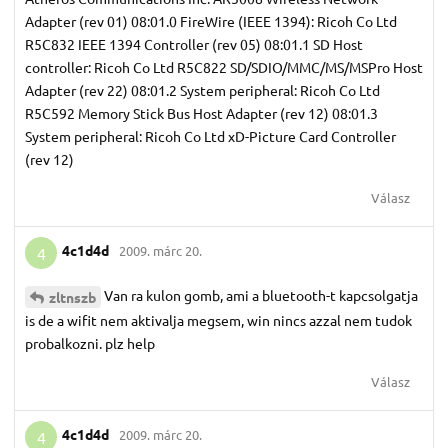
Adapter (rev 01) 08:01.0 FireWire (IEEE 1394): Ricoh Co Ltd
R5C832 IEEE 1394 Controller (rev 05) 08:01.1 SD Host
controller: Ricoh Co Ltd R5C822 SD/SDIO/MMC/MS/MSPro Host
Adapter (rev 22) 08:01.2 System peripheral: Ricoh Co Ltd
R5C592 Memory Stick Bus Host Adapter (rev 12) 08:01.3
System peripheral: Ricoh Co Ltd xD-Picture Card Controller
(rev 12)
Válasz
4c1d4d
2009. márc 20.
4
Van ra kulon gomb, ami a bluetooth-t kapcsolgatja
zltnszb
is de a wifit nem aktivalja megsem, win nincs azzal nem tudok
probalkozni. plz help
Válasz
4c1d4d
2009. márc 20.
4