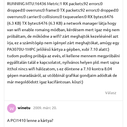
RUNNING MTU:16436 Metric:1 RX packets:92 errors:0
dropped:0 overruns:0 frame:0 TX packets:92 errors:0 dropped:0
overruns:0 carrier:0 collisions:0 txqueuelen:0 RX bytes:6476
(6.3 KB) TX bytes:6476 (6.3 KB) a network manager látja hogy
van wifi enable romaing módban, kérdésem mert igaz még nem
próbáltam, de működne a wifi? zárt meghajtók kezelésénél azt
írja, ez a számítógép nem igényel zárt meghajtókat, amúgy egy
PA3070U-1MPC jelölésű kártya a gépben, xubi 7.10 alatt:)
tudom puding próbája az evés, el kellene mennem megpróbálni
egyálltalán talál e kapcsolatot, nyílvános helyen pld. mert sajna
itthol nincs wifi hálózatom, s ez döntene a 7.10 kontra 8.04
gépen maradásáról, az utóbbinál grafikai gondjaim adódtak de
már megoldódott igaz kacifántosan. köszi:)
Válasz
winetu
2009. márc 20.
W
A PCI1410 lenne a kártya?