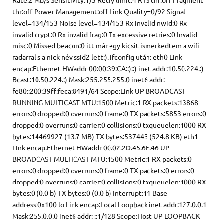
thr:off Power Management:off Link Quality=0/92 Signal
level=134/153 Noise level=134/153 Rx invalid nwid:0 Rx
invalid crypt:0 Rx invalid frag:0 Tx excessive retries:0 Invalid
misc:0 Missed beacon:0 itt már egy kicsit ismerkedtem a wifi
radarral s a nick név ssid2 lett:). ifconfig után: eth0 Link
encap:Ethernet HWaddr 00:00:39:CA::)::) inet addr:10.50.224.:)
Bcast:10.50.224.:) Mask:255.255.255.0 inet6 addr:
fe80::200:39ff:feca:8491/64 Scope:Link UP BROADCAST
RUNNING MULTICAST MTU:1500 Metric:1 RX packets:13868
errors:0 dropped:0 overruns:0 frame:0 TX packets:5853 errors:0
dropped:0 overruns:0 carrier:0 collisions:0 txqueuelen:1000 RX
bytes:14469927 (13.7 MB) TX bytes:537443 (524.8 KB) eth1
Link encap:Ethernet HWaddr 00:02:2D:45:6F:46 UP
BROADCAST MULTICAST MTU:1500 Metric:1 RX packets:0
errors:0 dropped:0 overruns:0 frame:0 TX packets:0 errors:0
dropped:0 overruns:0 carrier:0 collisions:0 txqueuelen:1000 RX
bytes:0 (0.0 b) TX bytes:0 (0.0 b) Interrupt:11 Base
address:0x100 lo Link encap:Local Loopback inet addr:127.0.0.1
Mask:255.0.0.0 inet6 addr: ::1/128 Scope:Host UP LOOPBACK