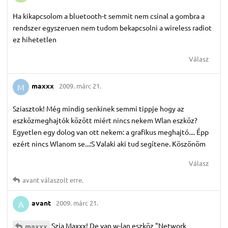
Ha kikapcsolom a bluetooth-t semmit nem csinal a gombra a
rendszer egyszeruen nem tudom bekapcsolni a wireless radiot
ez hihetetlen
Válasz
maxxx
2009. márc 21.
M
Sziasztok! Még mindig senkinek semmi tippje hogy az
eszközmeghajtók között miért nincs nekem Wlan eszköz?
Egyetlen egy dolog van ott nekem: a grafikus meghajtó.... Épp
ezért nincs Wlanom se...:S Valaki aki tud segítene. Köszönöm
Válasz
avant
válaszolt erre.
avant
2009. márc 21.
A
Szia Maxxx! De van w-lan eszköz "Network
maxxx