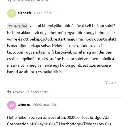
zltnszb
2009. márc 20.
Z
valami billentyűkombinációval kell bekapcsolni?
4c1d4d
ha igen akkor csak úgy lehet még egyenlőre hogy bebootolsz
winre és ott bekapcsolod, restart majd ima, hogy ubuntu alatt
is maradjon bekapcsolva. Nekem is ez a gondom, van 2
laptopom, ugyanolyan wifi kártyával, os -el meg mindenben
csak az egyiknél fn + f6 -as éne bekapcsolni ami nem müxik a
másik notin meg van erre egy külön gomb, azt szerencsére
ismeri az ubuntu és múködik is.
Válasz
4c1d4d
válaszolt erre.
winetu
2009. márc 20.
W
Hello nekem ez van az lspci után: 00:00.0 Host bridge: ALi
Corporation M1644/M1644T Northbridge+Trident (rev 01)