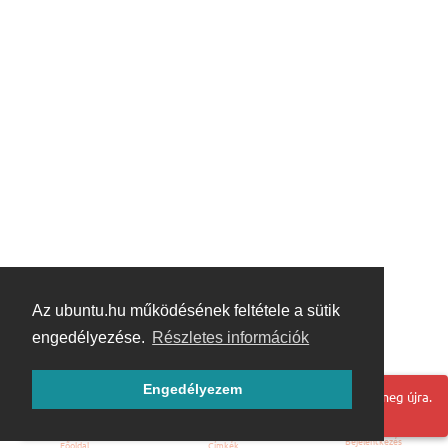
Az ubuntu.hu működésének feltétele a sütik
engedélyezése.
Részletes információk
Engedélyezem
Hoppá! Valami hiba történt. Frissítse az oldalt és próbálja meg újra.
Bejelentkezés
Főoldal
Címkék