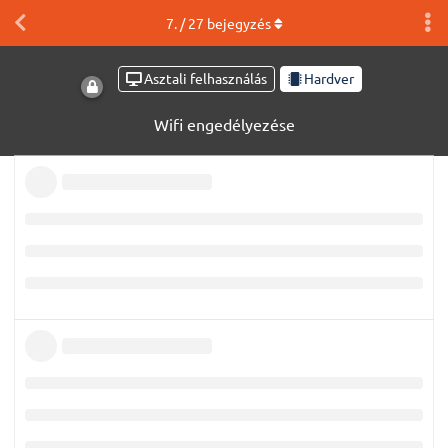
7
. /
27
bejegyzés
Asztali felhasználás
Hardver
Wifi engedélyezése