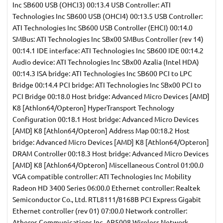
Inc SB600 USB (OHCI3) 00:13.4 USB Controller: ATI
Technologies Inc SB600 USB (OHCI4) 00:13.5 USB Controller:
ATI Technologies Inc SB600 USB Controller (EHCI) 00:14.0
SMBus: ATI Technologies Inc SBx00 SMBus Controller (rev 14)
00:14.1 IDE interface: ATI Technologies Inc SB600 IDE 00:14.2
Audio device: ATI Technologies Inc SBx00 Azalia (Intel HDA)
00:14.3 ISA bridge: ATI Technologies Inc SB600 PCI to LPC
Bridge 00:14.4 PCI bridge: ATI Technologies Inc SBx00 PCI to
PCI Bridge 00:18.0 Host bridge: Advanced Micro Devices [AMD]
K8 [Athlon64/Opteron] HyperTransport Technology
Configuration 00:18.1 Host bridge: Advanced Micro Devices
[AMD] K8 [Athlon64/Opteron] Address Map 00:18.2 Host
bridge: Advanced Micro Devices [AMD] K8 [Athlon64/Opteron]
DRAM Controller 00:18.3 Host bridge: Advanced Micro Devices
[AMD] K8 [Athlon64/Opteron] Miscellaneous Control 01:00.0
VGA compatible controller: ATI Technologies Inc Mobility
Radeon HD 3400 Series 06:00.0 Ethernet controller: Realtek
Semiconductor Co., Ltd. RTL8111/8168B PCI Express Gigabit
Ethernet controller (rev 01) 07:00.0 Network controller:
Atheros Communications Inc. AR5008 Wireless Network