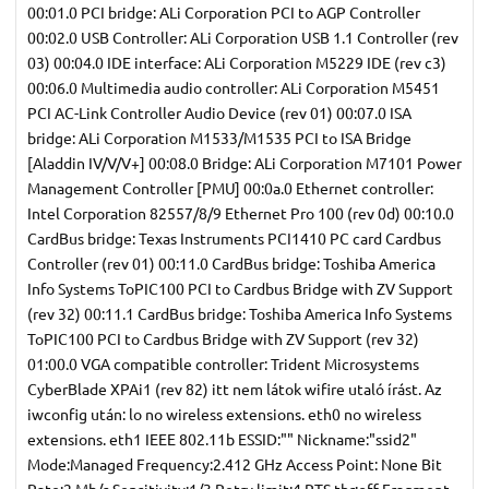
00:01.0 PCI bridge: ALi Corporation PCI to AGP Controller
00:02.0 USB Controller: ALi Corporation USB 1.1 Controller (rev
03) 00:04.0 IDE interface: ALi Corporation M5229 IDE (rev c3)
00:06.0 Multimedia audio controller: ALi Corporation M5451
PCI AC-Link Controller Audio Device (rev 01) 00:07.0 ISA
bridge: ALi Corporation M1533/M1535 PCI to ISA Bridge
[Aladdin IV/V/V+] 00:08.0 Bridge: ALi Corporation M7101 Power
Management Controller [PMU] 00:0a.0 Ethernet controller:
Intel Corporation 82557/8/9 Ethernet Pro 100 (rev 0d) 00:10.0
CardBus bridge: Texas Instruments PCI1410 PC card Cardbus
Controller (rev 01) 00:11.0 CardBus bridge: Toshiba America
Info Systems ToPIC100 PCI to Cardbus Bridge with ZV Support
(rev 32) 00:11.1 CardBus bridge: Toshiba America Info Systems
ToPIC100 PCI to Cardbus Bridge with ZV Support (rev 32)
01:00.0 VGA compatible controller: Trident Microsystems
CyberBlade XPAi1 (rev 82) itt nem látok wifire utaló írást. Az
iwconfig után: lo no wireless extensions. eth0 no wireless
extensions. eth1 IEEE 802.11b ESSID:"" Nickname:"ssid2"
Mode:Managed Frequency:2.412 GHz Access Point: None Bit
Rate:2 Mb/s Sensitivity:1/3 Retry limit:4 RTS thr:off Fragment