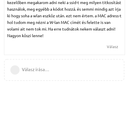
kezelőben megakarom adni neki a ssid-t meg milyen titkosítást
használok, meg egyébb a kódot hozzá. és semmi mindig azt írja
ki hogy soha a wlan eszköz után. ezt nem értem. a MAC adress-t
hol tudom meg nézni a W-lan MAC címét és felette is van
volami ait nem tok mi. Ha erre tudnátok nekem választ adni!
Nagyon köszi lenne!
Válasz
Válasz írása…