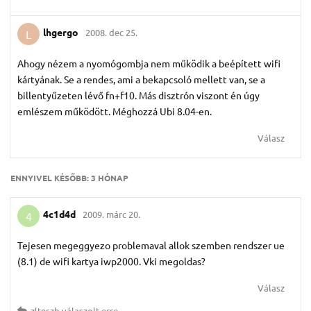
lhgergo
2008. dec 25.
L
Ahogy nézem a nyomógombja nem működik a beépített wifi
kártyának. Se a rendes, ami a bekapcsoló mellett van, se a
billentyűzeten lévő fn+f10. Más disztrón viszont én úgy
emlészem működött. Méghozzá Ubi 8.04-en.
Válasz
ENNYIVEL KÉSŐBB:
3 HÓNAP
4c1d4d
2009. márc 20.
4
Tejesen megeggyezo problemaval allok szemben rendszer ue
(8.1) de wifi kartya iwp2000. Vki megoldas?
Válasz
zltnszb
válaszolt erre.