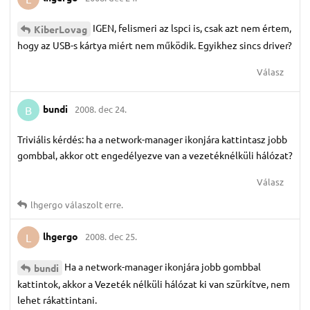
IGEN, felismeri az lspci is, csak azt nem értem,
KiberLovag
hogy az USB-s kártya miért nem működik. Egyikhez sincs driver?
Válasz
bundi
2008. dec 24.
B
Triviális kérdés: ha a network-manager ikonjára kattintasz jobb
gombbal, akkor ott engedélyezve van a vezetéknélküli hálózat?
Válasz
lhgergo
válaszolt erre.
lhgergo
2008. dec 25.
L
Ha a network-manager ikonjára jobb gombbal
bundi
kattintok, akkor a Vezeték nélküli hálózat ki van szürkítve, nem
lehet rákattintani.