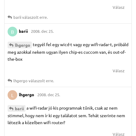
Válasz
barii
válaszolt erre.
barii
2008. dec 25.
B
tegyél fel egy wicd-t vagy egy wifi-radar-t, próbáld
lhgergo
meg azokkal nekem ugyan ilyen chip-es cuccom van, és out-of-
the-box
Válasz
lhgergo
válaszolt erre.
lhgergo
2008. dec 25.
L
a wifi-radar jó kis programnak tűnik, csak az nem
barii
stimmel, hogy nem ír ki egy találatot sem. Tehát szerinte nem
létezik a közelben wifi router?
Válasz