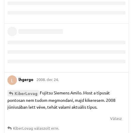
lhgergo
2008. dec 24.
L
Fujitsu Siemens Amilo. Most a típusát
KiberLovag
pontosan nem tudom megmondani, majd kikeresem. 2008
júniusában lett véve, tehát valami aktuális típus.
Válasz
KiberLovag
válaszolt erre.