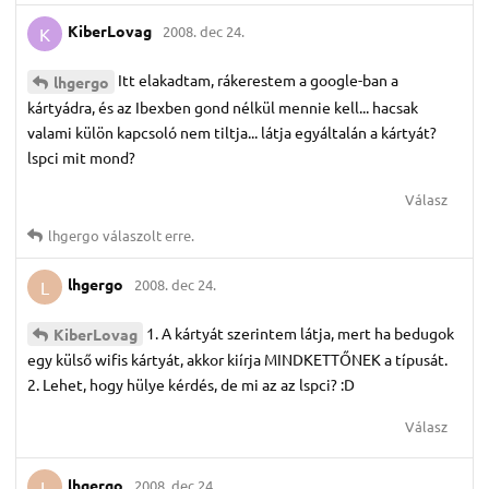
KiberLovag
2008. dec 24.
K
Itt elakadtam, rákerestem a google-ban a
lhgergo
kártyádra, és az Ibexben gond nélkül mennie kell... hacsak
valami külön kapcsoló nem tiltja... látja egyáltalán a kártyát?
lspci mit mond?
Válasz
lhgergo
válaszolt erre.
lhgergo
2008. dec 24.
L
1. A kártyát szerintem látja, mert ha bedugok
KiberLovag
egy külső wifis kártyát, akkor kiírja MINDKETTŐNEK a típusát.
2. Lehet, hogy hülye kérdés, de mi az az lspci? :D
Válasz
lhgergo
2008. dec 24.
L