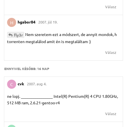
Válasz
hgabor84
2007. júl 19.
H
Nem szeretem ezt a módszert, de annyit mondok, h
fly3r
torrenten megtalálod amit én is megtaláltam :)
Válasz
ENNYIVEL KÉSŐBB:
16 NAP
cvk
2007. aug 4.
C
ne lopj. ________________ Intel(R) Pentium(R) 4 CPU 1.80GHz,
512 MB ram, 2.6.21-gentoo-r4
Válasz