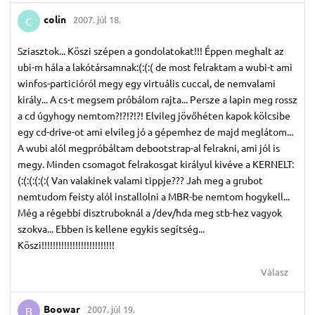
colin
2007. júl 18.
C
Sziasztok... Köszi szépen a gondolatokat!!! Éppen meghalt az
ubi-m hála a lakótársamnak:(:(:( de most felraktam a wubi-t ami
winfos-particióról megy egy virtuális cuccal, de nemvalami
király... A cs-t megsem próbálom rajta... Persze a lapin meg rossz
a cd úgyhogy nemtom?!?!?!?! Elvileg jövőhéten kapok kölcsibe
egy cd-drive-ot ami elvileg jó a gépemhez de majd meglátom...
A wubi alól megpróbáltam debootstrap-al felrakni, ami jól is
megy. Minden csomagot felrakosgat királyul kivéve a KERNELT:
(:(:(:(:(:( Van valakinek valami tippje??? Jah meg a grubot
nemtudom feisty alól installolni a MBR-be nemtom hogykell...
Még a régebbi disztruboknál a /dev/hda meg stb-hez vagyok
szokva... Ebben is kellene egykis segítség...
Köszi!!!!!!!!!!!!!!!!!!!!!!!!!!
Válasz
Boowar
2007. júl 19.
B