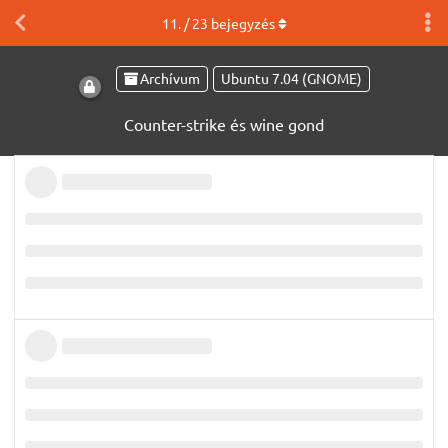
11
. /
23
bejegyzés
Archívum
Ubuntu 7.04 (GNOME)
Counter-strike és wine gond