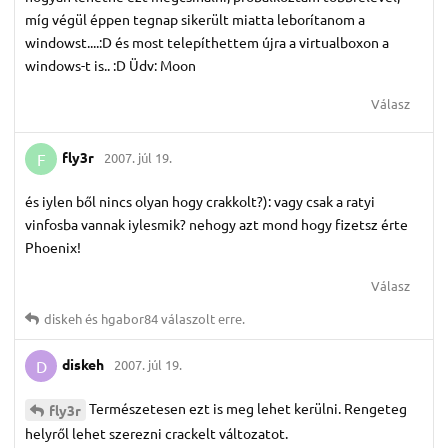
míg végül éppen tegnap sikerült miatta leborítanom a
windowst....:D és most telepíthettem újra a virtualboxon a
windows-t is.. :D Üdv: Moon
Válasz
fly3r
2007. júl 19.
F
és iylen ből nincs olyan hogy crakkolt?): vagy csak a ratyi
vinfosba vannak iylesmik? nehogy azt mond hogy fizetsz érte
Phoenix!
Válasz
diskeh
és
hgabor84
válaszolt erre.
diskeh
2007. júl 19.
D
Természetesen ezt is meg lehet kerülni. Rengeteg
fly3r
helyről lehet szerezni crackelt változatot.