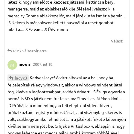
létezik, hogy amielőtt elkezdesz játszani, kattints a beryl
managerre, majd az eblakkezelő kijelölésénél válaszd ki a
metacity Gnome ablakkezelőt, majd játék után ismét a berylt...
:S Nekem is már sokszor kellett használni a reset gombot
miatta.... :S Ez van... :S Üdv: moon
Válasz
Puck
válaszolt erre.
moon
2007. júl 19.
M
Kedves lacyc! A virtualboxal az a baj, hogy ha
lacyc3
feltelepítek rá egy windows-t, akkor a windows mindent látni
fog, kivéve a legfontosabbat, a videó drivert.. :S És így egyetlen
normális 3D-s játék nem fut le a sima Sims 1-es játékon kívül...
:D Próbáltam mindenhogyan feltelepíteni video drivert,
próbálkoztam registry módosítással, ami viszonylag sikeres is
volt, csakhogy amikor elindítottam a játékot, fekete képernyőn
kívül semmi nem jött be. :S Írják a Virtualbox weblapján is hogy
hogyan lehetne ezt megcsinálni, próbálkoztam többfélével,