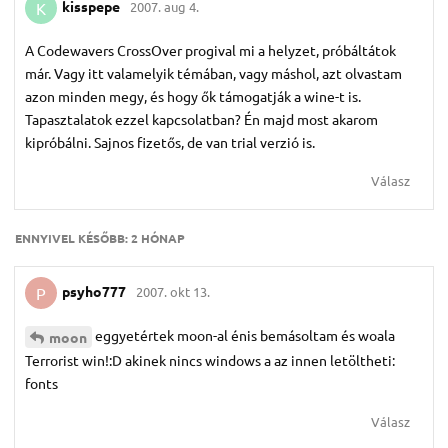
kisspepe
2007. aug 4.
K
A Codewavers CrossOver progival mi a helyzet, próbáltátok
már. Vagy itt valamelyik témában, vagy máshol, azt olvastam
azon minden megy, és hogy ők támogatják a wine-t is.
Tapasztalatok ezzel kapcsolatban? Én majd most akarom
kipróbálni. Sajnos fizetős, de van trial verzió is.
Válasz
ENNYIVEL KÉSŐBB:
2 HÓNAP
psyho777
2007. okt 13.
P
eggyetértek moon-al énis bemásoltam és woala
moon
Terrorist win!:D akinek nincs windows a az innen letöltheti:
fonts
Válasz