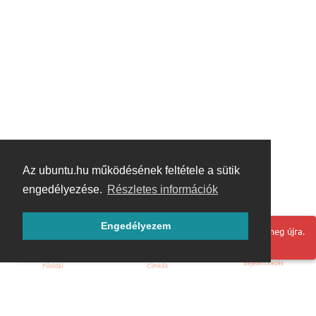
Az ubuntu.hu működésének feltétele a sütik
engedélyezése.
Részletes információk
Engedélyezem
Hoppá! Valami hiba történt. Frissítse az oldalt és próbálja meg újra.
Bejelentkezés
Főoldal
Címkék