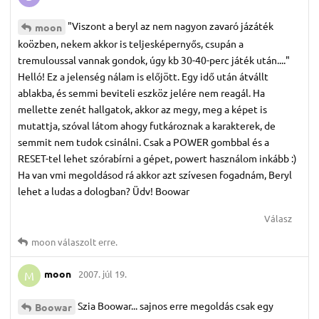
"Viszont a beryl az nem nagyon zavaró jázáték
moon
koözben, nekem akkor is teljesképernyős, csupán a
tremuloussal vannak gondok, úgy kb 30-40-perc játék után...."
Helló! Ez a jelenség nálam is előjött. Egy idő után átvállt
ablakba, és semmi beviteli eszköz jelére nem reagál. Ha
mellette zenét hallgatok, akkor az megy, meg a képet is
mutattja, szóval látom ahogy futkároznak a karakterek, de
semmit nem tudok csinálni. Csak a POWER gombbal és a
RESET-tel lehet szórabírni a gépet, powert használom inkább :)
Ha van vmi megoldásod rá akkor azt szívesen fogadnám, Beryl
lehet a ludas a dologban? Üdv! Boowar
Válasz
moon
válaszolt erre.
moon
2007. júl 19.
M
Szia Boowar... sajnos erre megoldás csak egy
Boowar