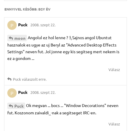
ENNYIVEL KÉSŐBB:
EGY ÉV
Puck
2008. szept 22.
P
Angolul ez hol lenne ? :\ Sajnos angol Ubuntut
moon
hasznalok es ugye az uj Beryl az "Advanced Desktop Effects
Settings" neven fut. Jol jonne egy kis segitseg mert nekem is
ez a gondom ...
Válasz
Puck
válaszolt erre.
Puck
2008. szept 22.
P
Ok megvan ... bocs ... "Window Decorations" neven
Puck
fut. Koszonom zaivaldi_-nak a segitseget IRC-en.
Válasz