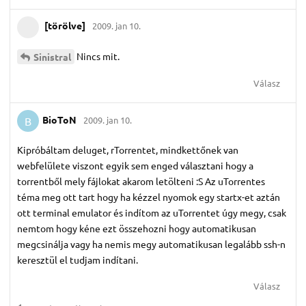
[törölve]
2009. jan 10.
Nincs mit.
Sinistral
Válasz
BioToN
2009. jan 10.
B
Kipróbáltam deluget, rTorrentet, mindkettőnek van
webfelülete viszont egyik sem enged választani hogy a
torrentből mely fájlokat akarom letölteni :S Az uTorrentes
téma meg ott tart hogy ha kézzel nyomok egy startx-et aztán
ott terminal emulator és indítom az uTorrentet úgy megy, csak
nemtom hogy kéne ezt összehozni hogy automatikusan
megcsinálja vagy ha nemis megy automatikusan legalább ssh-n
keresztül el tudjam indítani.
Válasz