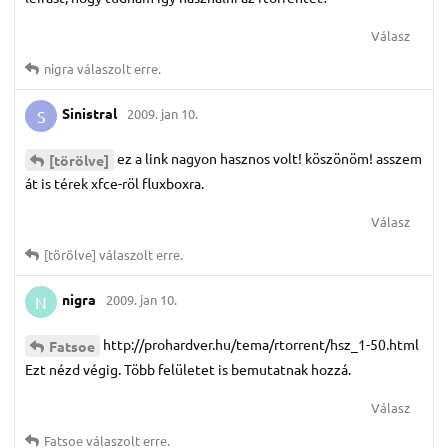
Válasz
nigra
válaszolt erre.
Sinistral
2009. jan 10.
S
ez a link nagyon hasznos volt! köszönöm! asszem
[törölve]
át is térek xfce-röl fluxboxra.
Válasz
[törölve]
válaszolt erre.
nigra
2009. jan 10.
N
http://prohardver.hu/tema/rtorrent/hsz_1-50.html
Fatsoe
Ezt nézd végig. Több felületet is bemutatnak hozzá.
Válasz
Fatsoe
válaszolt erre.