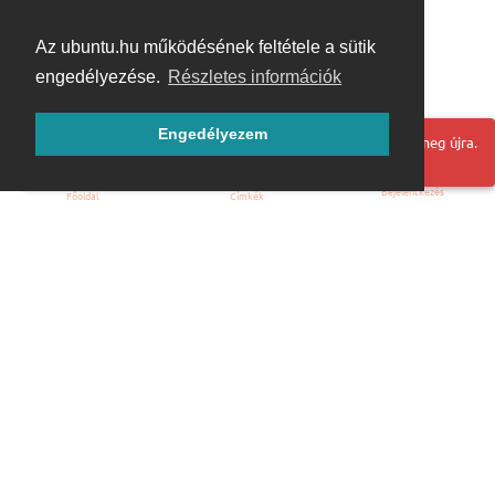
Az ubuntu.hu működésének feltétele a sütik
engedélyezése.
Részletes információk
Engedélyezem
Hoppá! Valami hiba történt. Frissítse az oldalt és próbálja meg újra.
Bejelentkezés
Főoldal
Címkék
Kezdőoldal
Blog
ÁSZF
Szabályzat
Kapcsolat
ubuntu.hu :: Magyar Ubuntu Közösség
© 2007 – 2026