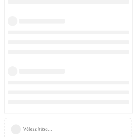
Válasz írása…