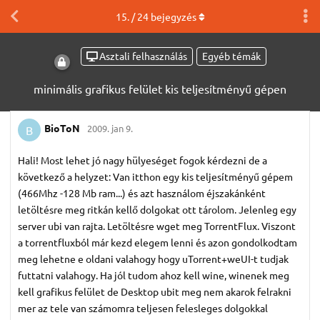
15
. /
24
bejegyzés
Asztali felhasználás
Egyéb témák
minimális grafikus felület kis teljesítményű gépen
BioToN
2009. jan 9.
B
Hali! Most lehet jó nagy hülyeséget fogok kérdezni de a
következő a helyzet: Van itthon egy kis teljesítményű gépem
(466Mhz -128 Mb ram...) és azt használom éjszakánként
letöltésre meg ritkán kellő dolgokat ott tárolom. Jelenleg egy
server ubi van rajta. Letöltésre wget meg TorrentFlux. Viszont
a torrentfluxból már kezd elegem lenni és azon gondolkodtam
meg lehetne e oldani valahogy hogy uTorrent+weUI-t tudjak
futtatni valahogy. Ha jól tudom ahoz kell wine, winenek meg
kell grafikus felület de Desktop ubit meg nem akarok felrakni
mer az tele van számomra teljesen felesleges dolgokkal