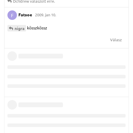
DcNdrew
válaszolt erre.
Fatsoe
2009. jan 10.
F
kösszkössz
nigra
Válasz