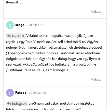
ilyesmit... :)
Válasz
stage
2009. jan 10.
S
Valahol az etc mappában valamelyik fájlban
BioToN
rejtőzik egy "init 3" nevű sor. Azt kell átírni init 5-re. Vigyázz,
nehogy 6-ot írj, mert akkor folyamatosan újraindulgat a géped!
;-) openboxba nem tudom hogy kell automatikusan elindítani
dolgokat, de kde-ben úgy néz ki a dolog, hogy van egy ilyen kt
szerkezet: ~/.kde/AutoStart ide belinkelem a progit, pl ln -s
/usr/bin/azureus azureus, és már megy is.
Válasz
Fatsoe
2009. jan 10.
F
erről nem tud valaki mutatni egy részletes
balage25
leírást, hogy tudnám így használni az rtorrentet?