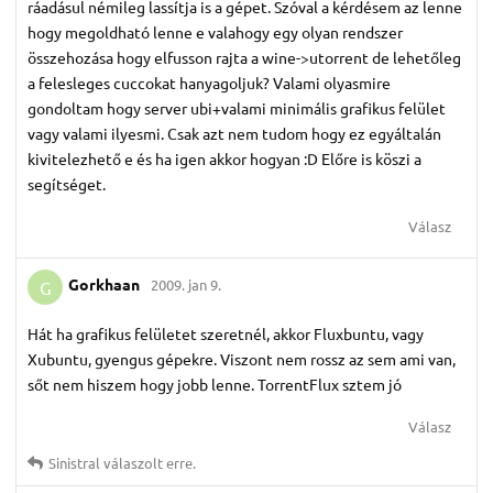
ráadásul némileg lassítja is a gépet. Szóval a kérdésem az lenne
hogy megoldható lenne e valahogy egy olyan rendszer
összehozása hogy elfusson rajta a wine->utorrent de lehetőleg
a felesleges cuccokat hanyagoljuk? Valami olyasmire
gondoltam hogy server ubi+valami minimális grafikus felület
vagy valami ilyesmi. Csak azt nem tudom hogy ez egyáltalán
kivitelezhető e és ha igen akkor hogyan :D Előre is köszi a
segítséget.
Válasz
Gorkhaan
2009. jan 9.
G
Hát ha grafikus felületet szeretnél, akkor Fluxbuntu, vagy
Xubuntu, gyengus gépekre. Viszont nem rossz az sem ami van,
sőt nem hiszem hogy jobb lenne. TorrentFlux sztem jó
Válasz
Sinistral
válaszolt erre.