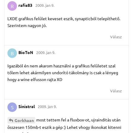
rafis83
2009. jan 9.
R
LXDE grafikus felület keveset eszik, synapticból telepíthető.
Szerintem nagyon jó.
Válasz
BioToN
2009. jan 9.
B
Igazából én nem akarom használni a grafikus felületet szal
tőlem lehet akármilyen undorító tákolmány is csak a lényeg
hogy a wine elfusson rajta XD
Válasz
Sinistral
2009. jan 9.
S
most tettem fel a fluxbox-ot, ujrainditás után
Gorkhaan
összesen 150mb-t eszik a gép :) Lehet vhogy ikonokat kitenni