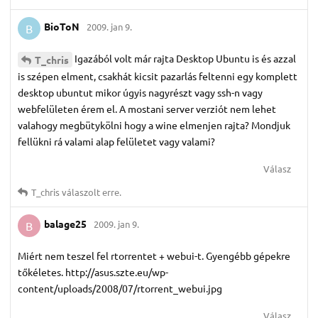
BioToN
2009. jan 9.
B
Igazából volt már rajta Desktop Ubuntu is és azzal
T_chris
is szépen elment, csakhát kicsit pazarlás feltenni egy komplett
desktop ubuntut mikor úgyis nagyrészt vagy ssh-n vagy
webfelületen érem el. A mostani server verziót nem lehet
valahogy megbütykölni hogy a wine elmenjen rajta? Mondjuk
fellükni rá valami alap felületet vagy valami?
Válasz
T_chris
válaszolt erre.
balage25
2009. jan 9.
B
Miért nem teszel fel rtorrentet + webui-t. Gyengébb gépekre
tőkéletes. http://asus.szte.eu/wp-
content/uploads/2008/07/rtorrent_webui.jpg
Válasz