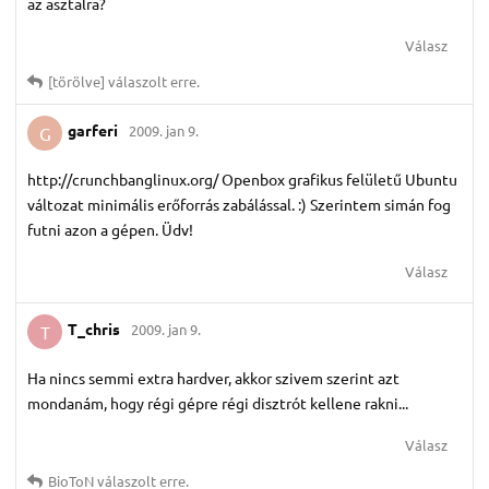
az asztalra?
Válasz
[törölve]
válaszolt erre.
garferi
2009. jan 9.
G
http://crunchbanglinux.org/ Openbox grafikus felületű Ubuntu
változat minimális erőforrás zabálással. :) Szerintem simán fog
futni azon a gépen. Üdv!
Válasz
T_chris
2009. jan 9.
T
Ha nincs semmi extra hardver, akkor szivem szerint azt
mondanám, hogy régi gépre régi disztrót kellene rakni...
Válasz
BioToN
válaszolt erre.