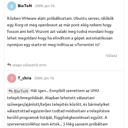
BioToN
2009. jan 10.
B
Közben VMware alatt próbálkoztam. Ubuntu server, rálökök
egy Xorg-ot meg openboxot az már pont elég nekem hogy
fusson ami kell. Viszont azt valaki meg tudná mondani hogy
lehet megoldani hogy ha elindítom a gépet automatikusan
nyomjon egy startx-et meg indítsa az uTorrentet is?
Válasz
stage
válaszolt erre.
T_chris
2009. jan 10.
T
Hát igen... Ennyiből szerettem az UHU
BioToN
telepítőmegoldását. Alapban lehetett választani
szöveges/ajánlott/teljes telepítés között, és bármelyiket
választottad egyszerűen tudtad módosítani a telepítésre
kerülő programok listáját, függőségkezeléssel együtt. A
szerververziókhoz nem értek... :) Még saosem próbáltam