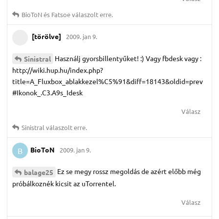
BioToN
és
Fatsoe
válaszolt erre.
[törölve]
2009. jan 9.
Használj gyorsbillentyűket! :) Vagy fbdesk vagy :
Sinistral
http://wiki.hup.hu/index.php?
title=A_Fluxbox_ablakkezel%C5%91&diff=18143&oldid=prev
#Ikonok_.C3.A9s_Idesk
Válasz
Sinistral
válaszolt erre.
BioToN
2009. jan 9.
B
Ez se megy rossz megoldás de azért előbb még
balage25
próbálkoznék kicsit az uTorrentel.
Válasz